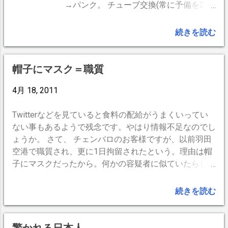
探す子供の顔が浮かび、もうその辺まで来てるかも知れ
→パンク。 チューブ交換(常に予備を2本
ないと思うのです。それと、そんなゆとりのある素敵な
もってます)。常備の空気入れ故障で気を
世界が必ず来るという願いも込めて。
落とす。仏式バルブに空気を入れるには
続きを読む
携帯ポンプしかない。この携帯ポンプと
いうのが、 「デカイ、スタンドペダル付
き、ハンドル付き」 という軽量化に命を
帽子にマスク＝職質
かけるロードレーサーには邪道中の邪
4月 18, 2011
道。どっこい空気を入れるには十分、頼
もしいヤツです。(ドヤ顏)
Twitterなどを見ていると食料の配給がうまくいってい
ない事もあるようで残念です。やはり情報不足なのでし
ょうか。 さて、 チェンバロのお客様ですが、以前羽田
空港で職質され、更に1日拘留されたという。理由は帽
子にマスクだったから。何かの容疑者に似ていたらし
い。 一昔前、いや二昔前。 帽子にマスクをしている人
は間違いなくスパイか不審者。訳あって顔を隠してい
続きを読む
る。ドラマや映画の影響も有るのでしょうが、街でそん
な人と遭遇したら実際に怖かった筈です。 最近は風邪
に花粉症にと、帽子にマスクは見慣れた光景になってし