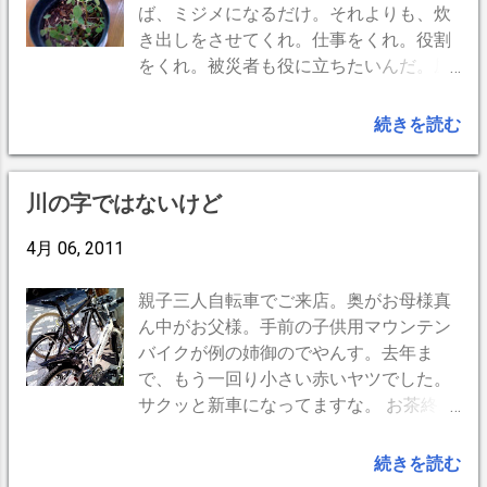
ば、ミジメになるだけ。それよりも、炊
き出しをさせてくれ。仕事をくれ。役割
をくれ。被災者も役に立ちたいんだ。屋
台を建ててくれ。そこで商売するから。
トラックをくれ。支援物資を運ぶ仕事を
続きを読む
するから。 以上引用です。明日が見え
ず、何も出来ず、受け身だけで暮らすこ
とはかなりのストレスでしょうね。 さ
川の字ではないけど
て、話はかわって花の話。ダイヤモンド
4月 06, 2011
フロストです。 チェンバロの窓を毎年飾
ってくれる、花弁が精々1cm程度の小さ
な花です。道行く人も良く足を止めて眺
親子三人自転車でご来店。奥がお母様真
めてくれます。秋には60〜70cmになり
ん中がお父様。手前の子供用マウンテン
ますが、冬の間は短かく刈り込んでいま
バイクが例の姉御のでやんす。去年ま
す。こうして1年ぶりの花をみると、大
で、もう一回り小さい赤いヤツでした。
抵のことは1年も経てば何とかなると勇
サクッと新車になってますな。 お茶終わ
気づけられる気がします。 -
ってお帰りになる時の 「ドヤ顏」 がとて
BlogPress,iPhone --
も印象的でした。 でも、可愛いでやん
続きを読む
す。大人になったら、君はこんなだった