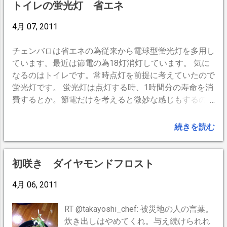
の益もありません。安否確認で電話することは、通信が
トイレの蛍光灯 省エネ
復旧しきっていない情況で、被災者でない側が安心した
いがために通信を使用する行為です。 要はプロに任せ
4月 07, 2011
ることです。16年前、遠くのまちの名...
チェンバロは省エネの為従来から電球型蛍光灯を多用し
ています。最近は節電の為18灯消灯しています。 気に
なるのはトイレです。常時点灯を前提に考えていたので
蛍光灯です。 蛍光灯は点灯する時、1時間分の寿命を消
費するとか。節電だけを考えると微妙な感じもするので
すが、エコを考えるとこれまた微妙。全てを金額に換算
すると常時点灯のほうが省エネと言えるかもしれない。
続きを読む
お客様がトイレから出る度にチェックする訳にもいかな
い。それに消灯してしまうと真っ暗でスイッチの場所が
分からないかもしれない。 よく言われる 「蛍光灯ON・
初咲き ダイヤモンドフロスト
OFFすると電気代がかかる」 は少し違うようですね。
消耗が早まるという事のようです。 --
4月 06, 2011
BlogPress,iPhone --
RT @takayoshi_chef: 被災地の人の言葉。
炊き出しはやめてくれ。与え続けられれ