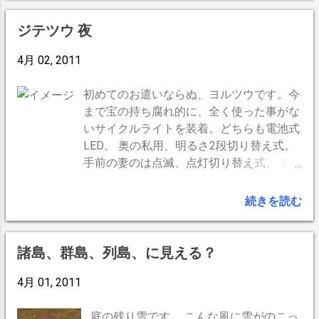
付近説が多いが、フロアマットに付けて
し。次はもっと太いのにしようと思う。
おくと逆さになった時手元に垂れてくる
これからどんどん年とって、垂れ、シワ
ジテツウ 夜
説も有る。 取り敢えず1車に1つは会った
が侵攻してくると、更に黒縁はどんどん
4月 02, 2011
方がいいかな。高級車は標準装備かな？
太くなる。やがてレンズよりも黒縁の割
-- BlogPress,iPhone --
合が増え、最後は針穴写真機の様に真っ
初めてのお遣いならぬ、ヨルツウです。今
黒で…って、それはサングラスだな。 --
まで宝の持ち腐れ的に、全く使った事がな
BlogPress,iPhone --
いサイクルライトを装着。どちらも電池式
LED。 奥の私用、明るさ2段切り替え式。
手前の妻のは点滅、点灯切り替え式。 果
たして…。 夜は地面が見えないかもと恐る
恐るスタート。車のライトのおかげて地面
続きを読む
みえますね。 裏通りに入り、車がな来な
くなるも急に真っ暗になった様な気がしま
すが、寧ろライトは 威力を発揮します
諸島、群島、列島、に見える？
ね。ヨルツウ、アリです。 --
4月 01, 2011
BlogPress,iPhone --
庭の残り雪です。 こんな風に雪がのこっ