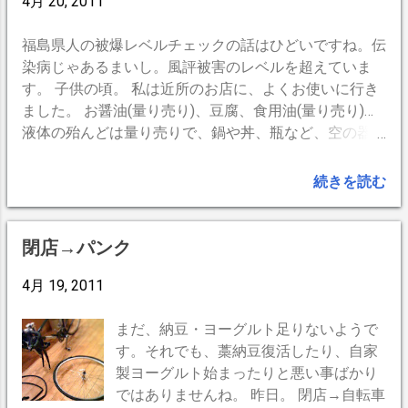
4月 20, 2011
福島県人の被爆レベルチェックの話はひどいですね。伝
染病じゃあるまいし。風評被害のレベルを超えていま
す。 子供の頃。 私は近所のお店に、よくお使いに行き
ました。 お醤油(量り売り)、豆腐、食用油(量り売り)…
液体の殆んどは量り売りで、鍋や丼、瓶など、空の器を
持って行きます。家によってはお酒もあり。お使いは子
供の仕事。勿論、私もお使いをするイイ子でしたが、た
続きを読む
まに、お金を落とす事があります。必死で探したもので
す。見つからない時は途方に暮れます。 その頃の担任
の先生の話。 「有る国では、落し物を見つけても誰も
閉店→パンク
拾いません。交番にも届けません。」 今思い出すとか
なり眉唾な感じもしますが、少年の心には衝撃的でし
4月 19, 2011
た。要するに、落とした人が探しに来るかも知れないか
ら、そのままにしておくというのです。お金でも、片方
まだ、納豆・ヨーグルト足りないようで
だけの手袋でも、道を辿れば必らず見つかるという訳で
す。それでも、藁納豆復活したり、自家
す。 素敵な話だと思いました。 私はそれ以来、落し物
製ヨーグルト始まったりと悪い事ばかり
は殆ど拾わないようにしています。特にお金は。必死で
ではありませんね。 昨日。 閉店→自転車