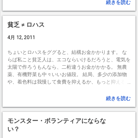
って分かったのですが、 ・サドルを換え
続きを読む
たから尻痛が治ったのではなく、 ・尻に
体重がかからなくなったら痛みが止まる
様です。 全体重が尻にかかる、あるいは
貧乏 ≠ ロハス
同じ姿勢でお尻が動かないと、映画館の
4月 12, 2011
椅子のように痛くなるのです。せめて姿
勢をかえてお尻の位置をズラすなどすれ
ちょいとロハスをググると、結構お金かかります。 な
ば多少改善出来ます。かなり走り込む様
らば私こと貧乏人は、エコならいけるだろうと、電気を
になると、体重も減り、腹筋・その他の
太陽で作ろうもんなら、二桁違うお金がかかる。 無農
筋力がアップし、理想的には両手、両
薬、有機野菜も中々いいお値段。 結局、多少の添加物
足、尻の5点で支える様になり、痛みか
や、着色料は我慢して食費を抑えるか、もっと抑えるな
ら開放されます。恐らく達人になるとサ
ら中国製にするか。 年金、月に6万円じゃ、それも難し
ドルは不要になるのではないでしょう
いなぁ。 益々、貧乏＝＞健康は難しいなぁ。 --
か。(^ω^) -- BlogPress,iPhone -- -
続きを読む
BlogPress,iPhone --
モンスター・ボランティアにならな
い？