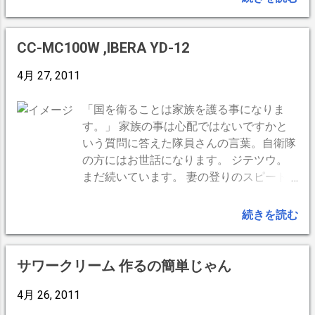
って食べていました。 日曜の朝、塩だけの炊き立て
熱々の白いおにぎりが出た時には小踊りしたものです。
具も入って無ければ、他にオカズもありません。まし
CC-MC100W ,IBERA YD-12
て、お昼にカップラーメンがでたら喜びの余り気絶した
4月 27, 2011
かも知れません。 私の幼い頃の食事、つまり、我が家
は非常に貧しかったのだと、今頃気づかされた次第で
「国を衞ることは家族を護る事になりま
す。しかし、被災地ではないので、私は両親がいなくて
す。」 家族の事は心配ではないですかと
も祖母と二人暮らしでも、毎日それなりに楽しく暮らし
いう質問に答えた隊員さんの言葉。自衛隊
ていました。 逆に、どんなにいいものを食ていても被
の方にはお世話になります。 ジテツウ。
災地や避難所では 凡そ楽しい気分とは程遠いのだろう
まだ続いています。 妻の登りのスピード
ということになります。
かUPして、自転車の楽しさが分かりかけ
てきてます。(走行距離150km超) 途中、す
続きを読む
れ違う人に声をかけられたりするのは車に
はない楽しさ。 「おはよーっ！」「おぉ
っ!?」 反応も様々で楽しいです。多少の雨
サワークリーム 作るの簡単じゃん
予報ならジテツウ決行の勢いです。 妻に
4月 26, 2011
もサイクルコンピュータをお下がり。私は
夜用に照明付きキャットアイCC-MC100W