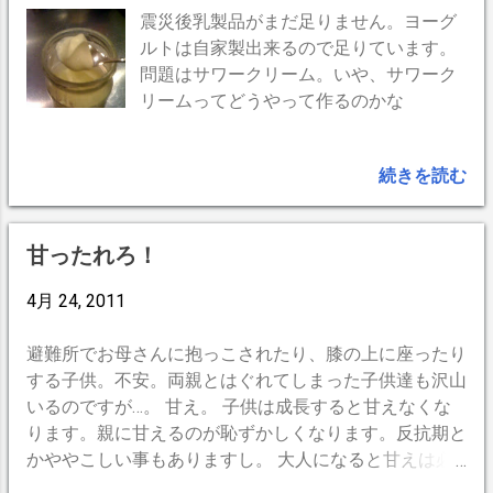
を新規購入。ついでに、iPhone固定用ケー
震災後乳製品がまだ足りません。ヨーグ
スIBERA YD-12も購入。 走行中はiPhoneの
ルトは自家製出来るので足りています。
呼び出し音も聴こえず、バイブの振動も感
問題はサワークリーム。いや、サワーク
じない事が多い。残るはケースでマウント
リームってどうやって作るのかな
して目視。 どんな高級品も、外れる・吹
っ飛ぶ、など衝撃に弱いらしい。このイベ
続きを読む
ラは単純構造とホルダーが革製の変わりも
のだが、外れた話は聞かない。 ワイヤレ
スです。ワイヤードに比べて精度が心配で
甘ったれろ！
す。 ワイヤードだと螺旋状のコードが目
立ちますが、ワイヤレスよりも高精度。
4月 24, 2011
避難所でお母さんに抱っこされたり、膝の上に座ったり
する子供。不安。両親とはぐれてしまった子供達も沢山
いるのですが…。 甘え。 子供は成長すると甘えなくな
ります。親に甘えるのが恥ずかしくなります。反抗期と
かややこしい事もありますし。 大人になると甘えは必
要ないのでしょうか。 「甘ったれるな！」 なんて言わ