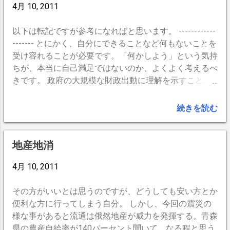
4月 10, 2011
以下は転記ですが参考になればと思います。 ------------
------- とにかく、自分にできることなど何もないことを
受け容れることが必要です。「何かしよう」という気持
ちが、本当に自己満足ではないのか、よくよく考えるべ
きです。 政府の大規模な財政出動に理解を示すこと、
増税を受け容れること、節電など、政府の呼びかけに応
じて、不便を受け容れること、被災者の苛立ちや要望を
続きを読む
ただ受け容れること、プロが呼びかけるボランティアや
募金に参加すること。これくらいが関の山なのです。
『被災経験のあるあなたに訊きたいが、被災地に対して
地産地消
何かできることはないか』と友人に訊かれたので、こう
答えました。 まずは、呼ばれでもしないかぎり、絶対
4月 10, 2011
に被災地に行かないことです。被災地から出ようとする
人、入ろうとする支援部隊や家族でアクセスはただでさ
その方がいいとは思うのですが、どうしても安い方とか
え大混乱ですから非常に邪魔です。 統制もとられてお
便利な方に行ってしまう自分。 しかし、今回の震災の
らず装備もなく訓練も受けていない『ボランティア』は
様な事があると流通は俄然地産が威力を発揮する。青森
ただの野次馬観光客です。何の役にも立ちません。自衛
県の農産自給率が140パーセント聞いて、なる程と思う