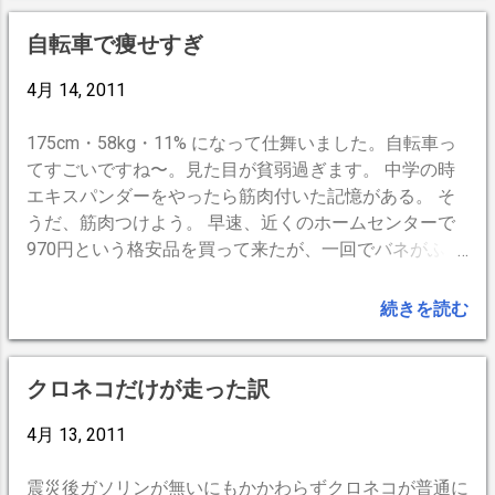
自転車で痩せすぎ
4月 14, 2011
175cm・58kg・11% になって仕舞いました。自転車っ
てすごいですね〜。見た目が貧弱過ぎます。 中学の時
エキスパンダーをやったら筋肉付いた記憶がある。 そ
うだ、筋肉つけよう。 早速、近くのホームセンターで
970円という格安品を買って来たが、一回でバネがふっ
飛んだ。フックが変形して、軸の棒が抜けたのだ。危険
な商品だ。 おまけにバネが固すぎて伸びが足りない。
続きを読む
バネ2本でも目一杯頑張らないと両手を伸ばしきれな
い。ダメ押しは、 「1本では使用しないでください」
と取説に。 普通なら返品・返金のところだが、面倒く
クロネコだけが走った訳
さいのでハラハラし乍ら使う事にした。手元を横目で見
乍ら緊張して力を入れるのだ。脳と目も鍛えるのだ！
4月 13, 2011
...。
震災後ガソリンが無いにもかかわらずクロネコが普通に