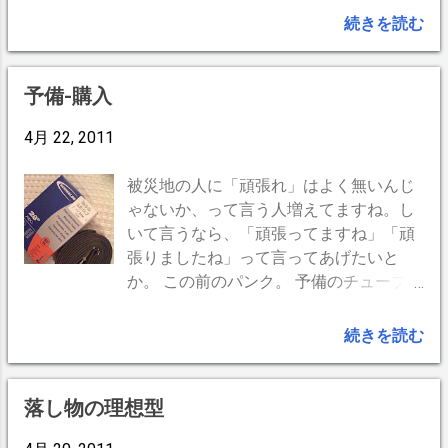
れそうだし。 実は、大人こそ甘えなくてはいけませ
続きを読む
ん。 甘える事は自分を晒す事。テラピー効果大。スト
レス軽減、明日のやる気に繋がります。人は甘える事で
救われるのです。 甘え方は様々。 キス魔、ハグハグ、
予備-購入
赤ちゃん言葉…、人によっては、旦那さんを罵る、八つ
当たりなども甘えの方法かも知れません。 とにかく、
4月 22, 2011
だらしなく駄目な自分をさらけ出すことです。普段優等
生の方は尚更。誰か一人でいいから思いっきり甘えられ
被災地の人に「頑張れ」はよく無いんじ
る人を見つけてください。 通常は、親から異性に対象
ゃないか、って言う人増えてますね。し
を変えていくのではないでしょうか。 ゴロゴロ、ニャ
いて言うなら、「頑張ってますね」「頑
ンニャン、バブバブ、ラブラブ〜… 自分だけには甘えて
張りましたね」って言ってあげたいと
くれる人がいたらそれはそれでとても幸せな事ではない
か。 この前のパンク。 予備のチューブを
でしょうか。
2本持ってないと、やはり落ち着かない
ので早速購入。パンク修理よりチューブ
続きを読む
交換した方が安上がりなんです。でも、
予備の予備も用意しておいた方が…おっ
と危ない、潔癖性の復活はお断りです。
落し物の理想型