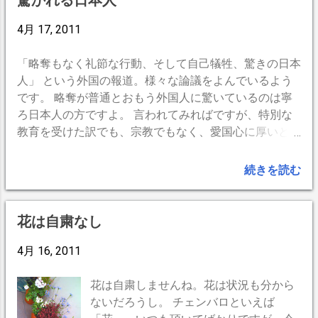
驚かれる日本人
まった。チェンバロのお客様も帽子にマスクは少なくあ
りません。更にメガネまで加わると人相どころか表情さ
4月 17, 2011
えつかめない。 来店時は帽子にマスクにメガネ。お帰
りなるとき、また帽子にマスクにメガネに戻る。お顔の
「略奪もなく礼節な行動、そして自己犠牲、驚きの日本
印象が薄れてしまい、初老の私には、年齢も分からず、
人」 という外国の報道。様々な論議をよんでいるよう
お顔も覚えられない…。
です。 略奪が普通とおもう外国人に驚いているのは寧
ろ日本人の方ですよ。 言われてみればですが、特別な
教育を受けた訳でも、宗教でもなく、愛国心に厚いとも
思えない日本人。私も日本人ですが要因は分からない。
同じモンゴル系の国でも全く違う反応や傾向が有るよう
続きを読む
だし。 それとも、気付かぬ内に洗脳されたかな。 人間
の気質はそう簡単には変わらないでしょうが、今回の事
がいい刺激なって、これが普通で、世界中の人がいい方
花は自粛なし
に向かってくれればいいなと思います。日本からグロー
バルスタンダードが生まれるって素敵じゃないですか。
4月 16, 2011
(^ω^) -- BlogPress,iPhone --
花は自粛しませんね。花は状況も分から
ないだろうし。 チェンバロといえば