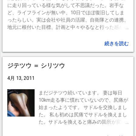
に走り回っている様な気がして不思議だった。岩手な
ど、ライフラインが無い中、10日でほぼ復旧してしま
ったらしい。実は会社や社員の活躍、自衛隊との連携、
地元に根付いた目標、計画と中々やるなと行った感が有
り、興味のある方は以下のURLをご覧ください。
http://bit.ly/gpVTDX -- BlogPress,iPhone --
続きを読む
ジテツウ ＝ シリツウ
4月 13, 2011
まだジテツウ続いています。 妻は毎日
10km走る事に慣れていないので、尻痛が
始まったようです。 サドルを交換しまし
た。 私も初めは尻痛でサドルを換えまし
た。サドルを換えると痛みの箇所が変わ
るので多少楽になります。 私も、今にな