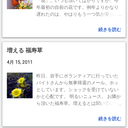
「花」。いつも頂いてばかりですが、今
年最初の自前の花です。例年よりかなり
遅れたのは、やはりもう一つ気が乗らな
いからでしょうか。 被災地までは届かな
いでしょうが、少しでも和んでくれる人
続きを読む
がいたらいいなと思います。 --
BlogPress,iPhone ---
増える 福寿草
4月 15, 2011
昨日、岩手にボランティアに行っていた
バイトさんから無事帰還のメール。ホッ
としています。ショックを受けていない
かと心配です。 明るいニュース。 お隣か
ら頂いた福寿草。増えるとは聞いていま
したが、1週間余りで3倍以上に。 福が増
える！ -- BlogPress,iPhone -- -
続きを読む