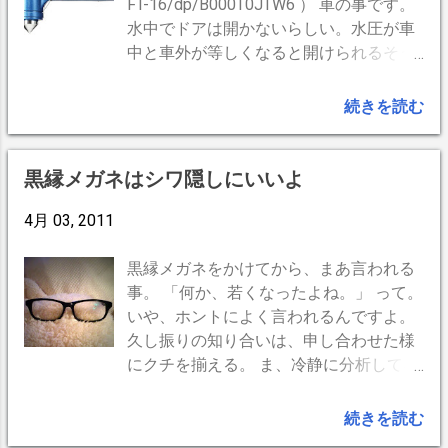
FT-16/dp/B000T0JTW6 ） 車の事です。
水中でドアは開かないらしい。水圧が車
中と車外が等しくなると開けられるそう
だが、その時は既に空気も完璧に無くな
ってるので、それまで待つ程の勇気はな
続きを読む
い。 電動式ウインドウは水でショートし
て開かない確率高いようです。ガラスを
割るにも、殴る蹴るでは中々割れないら
黒縁メガネはシワ隠しにいいよ
しいんですが、先の尖った専用ハンマー
4月 03, 2011
だと簡単に割れるようです。 また、シー
トベルトも体重がかかってピンと張って
しまうとこれまた外れないらしい。シー
黒縁メガネをかけてから、まあ言われる
トベルトカッターで切るのが手っ取り早
事。 「何か、若くなったよね。」 って。
い。 この両方をひとつに合体させたのが
いや、ホントによく言われるんですよ。
レスキューハンマー。優れものですが、
久し振りの知り合いは、申し合わせた様
問題は置き場所。車がひっくり返った
にクチを揃える。 ま、冷静に分析してみ
り、押しつぶされて変形したりした時に
ると、 「目の周りが隠れる」 という事で
「最も手が届きやすい所」 って意外に無
すよ。目尻の垂れ、シワが隠れるんです
続きを読む
いような気がする。センターコンソール
よ、ジッサイ。それに黒はやっぱシマル