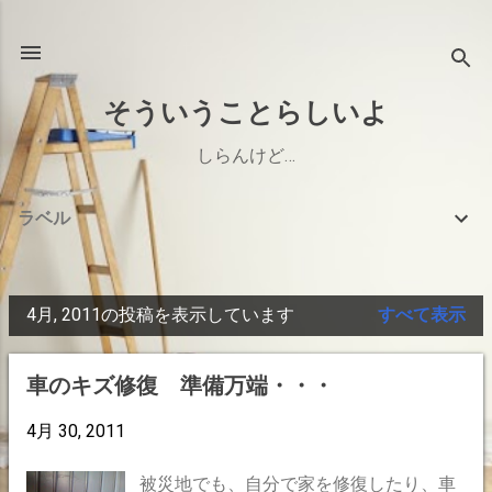
スキップしてメイン コンテンツに移動
そういうことらしいよ
しらんけど…
ラベル
4月, 2011の投稿を表示しています
すべて表示
投
稿
車のキズ修復 準備万端・・・
4月 30, 2011
被災地でも、自分で家を修復したり、車