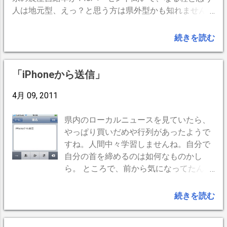
隊は、食糧から水から燃料から寝具から、全て自前で用
人は地元型、えっ？と思う方は県外型かも知れません
意して出動します。しかし、手ぶらのボランティアは、
ね。 もう一つは自家製か買取か。 材料さえあれば、商
被災者が食うべきものを食い、被災者が飲むべき水を飲
品をつくれる自家製店。逆に、半自家製や買取店のお店
続きを読む
み、被災者が寝るべきところで寝るのです。完全に現場
は商品がかなり少ない。まして全国チェーンのお店は、
指揮に従うのであれば、しかも生き地獄での救援活動に
商品が全く無いお店もある。 流石に、 「煙草は地元で
耐えうる技術と精神力を備えているのであれば、行って
買いましょう」 のスローガンは見かけなくなったけ
「iPhoneから送信」
こればいいと思います。 次に、要請されないかぎり何
ど。 地元と言えば、いや正確には地元に根付いた中三
も送らないことです。何が不足しているかもわからずに
デパート。今日開店してみると、やはり街の賑わいは違
4月 09, 2011
送られてくるものは、千羽鶴と同じゴミです。『着るも
うと、改めて感じます。郊外型の全国共通店もいいので
のがないだろう』とボロを送られても馬鹿にされたと思
すが、弘前人には受け入れにくい要素も多々ある。安さ
県内のローカルニュースを見ていたら、
うだけです。水もガスもないところにカップ麺を送られ
や、便利さだけに魅力を感じないのが土手町人、弘前
やっぱり買いだめや行列があったようで
ても意味ありません。現場に何が必要かを理解している
人。弘前人の気質や文化は失いたくないし、もっと大切
すね。人間中々学習しませんね。自分で
のは現場のプロだけです。『○が不足しているのでどこ
にしたいと思います。 98円のたまごの為に血眼になる
自分の首を締めるのは如何なものかし
に送って欲しい』という呼びかけに応えるのであれば、
のも確かに変ですよね。 -- BlogPress,iPhone --
ら。 ところで、前から気になってたんで
ぜひ送ればいいともいます。 そして、ぜったいにこち
すが、iPhoneでメールを送ると
らから安否確認の通信をしないことです。 安否確認し
続きを読む
たいのは被災していない側です。被災していない側が安
心したいだけです。安否確認などされても被災者には何