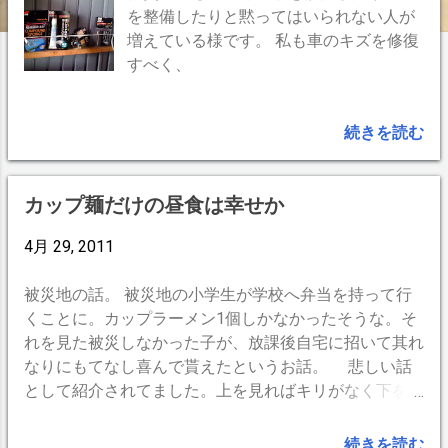
を整備したりと黙ってはいられない人が
増えている様です。 私も車のキズを修復
すべく、
続きを読む
カップ麺だけの昼食は幸せか
4月 29, 2011
被災地の話。 被災地の小学生が学校へ弁当を持って行
くことに。カップラーメン1個しかなかったそうな。そ
れを見た被災しなかった子が、放課後自宅に招いて其れ
なりにもてなし喜んで貰えたというお話。 悲しい話
として紹介されてました。上を見ればキリがなく下を見
てもキリがないとは言いますが、私が小学生だった頃
は、 ご飯に水と塩をかけただけで とても美味しいと思
続きを読む