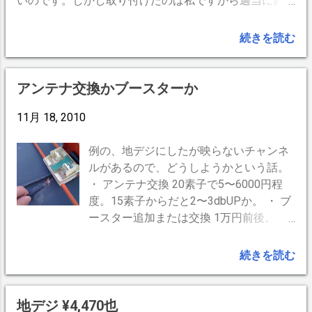
いのです。しかし取り付けたのは私ですから適当に針金
出来ないことがあるようです。 用意す
で括っておいたので経年強風やカラスの離陸時のキック
るもの アンテナケーブル2本セット
バック等でほどけちゃったらしい。 我が家には梯子が
続きを読む
（←Amazon） ラックの配列やコネクタ
ないので今朝早く親戚の倉庫に押し入り梯子をゲット。
同士が狭い環境では、手が入りにくいの
いざ屋根に上ってみると屋根は薄雪で滑るの何のって、
でアンテナケーブルはL型端子よりも真
すべるんですが、 立つこと＝転倒＝落下 なので這いず
アンテナ交換かブースターか
っ直ぐなタイプをおすすめします。
り回ってやっとこさ補修。服はべちょべちょ。 なんた
HDMIケーブル２本セット （...
ってテレビがないと何も始まらない私ですから頑張るわ
11月 18, 2010
けです。 こちらもどうぞ↓ VHFアンテナは外した方が
例の、地デジにしたが映らないチャンネ
ルがあるので、どうしようかという話。
・ アンテナ交換 20素子で5〜6000円程
度。15素子からだと2〜3dbUPか。 ・ ブ
ースター追加または交換 1万円前後。
20〜30dbの可能性あり。 ホームセンタ
ーの展示テレビの裏側には皆このブース
続きを読む
ターが付いていて受信感度なんと100%！
ウチのブースターは25年物。いっちょ交
換してみるか。幸い店員さんが「効果な
地デジ ¥4,470也