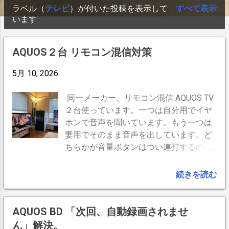
ラベル（
テレビ
）が付いた投稿を表示して
すべて表示
投
コーヒー余談
12
テレビ
12
コーヒー焙煎
8
います
稿
車
8
音楽
8
WordPress
7
車庫改装
7
AQUOS２台 リモコン混信対策
Bluetooth
6
Time Machine
6
カップ＆ソーサー
6
カレー
6
5月 10, 2026
コーヒーグッズ
6
Time Capsule
5
同一メーカー、リモコン混信 AQUOS TV
コーヒーフィルター
5
コーヒー抽出
5
２台使っています。一つは自分用でイヤ
ホンで音声を聞いています。もう一つは
サーバー
5
コーヒーグラインダー
3
妻用でそのまま音声を出しています。ど
ちらかが音量ボタンはつい連打するので
アメリカン
2
コーヒードリッパー
2
「リモコン番号の設定が違います」 と画
コーヒー蒸らし
2
CamHi
1
MacBook Air
1
面下に一行のエラーですが、しつこく連
続きを読む
打すると数行のエラーメッセージが画面
blogger
1
ウインナコーヒー
1
カメラ
1
の真ん中に出て画面を覆います。 とエラ
コーヒーストロー
1
コーヒー保存
1
ーメッセージが出てすぐには消えなくな
AQUOS BD 「次回、自動録画されませ
ります。リモコン１とリモコン２の設定
コーヒー挽き方
1
コーヒー水温
1
ん」解決。