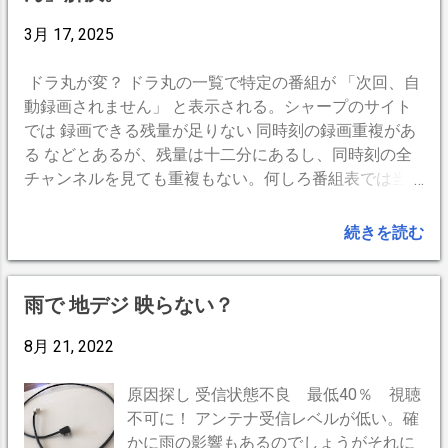
をしているのですが、裏目に出てしまい
コーヒー温度
1
コーヒー豆
1
庭
1
ます。 上手く行った対策 TVの受講部に
3月 17, 2025
細工をする コツは赤外線が届く方向以外
の光を遮断する。カタログやメーカーサ
ドラ丸が変？ ドラ丸の一覧で特定の番組が 「次回、自
イトで受光部の位置を確認しておく。
動録画されません」 と表示される。シャープのサイト
下の図では1番が受光部です。 何かの部
では 録画できる残量が足りない 同時刻の録画重複があ
品が余分にあって、それを両面テープで
る などとあるが、残量は十二分にあるし、同時刻の全
貼り付けました。侵入方向を遮蔽してい
チャンネルを見ても重複もない。何しろ番組表では当該
るようで、これは大成功でした。 上手く
番組に録画マークがしっかり付いているのだから。 手
いかなかった対策 リモコンの送信部をテ
動予約録画をチェックする リモコンのホームボタンか
続きを読む
ープで覆います。 紙製の養生テープ メイ
ら手動で予約録画をした記憶があります。同様の手順で
ンディングテープ 初めはうまく行ったと
確認すると予約されている番組の一覧が出てきます。す
思ったのですが、押しっぱなしにすると
でに終了している、同時刻のドラマの予約が残っていま
雨で 地デジ 映らない？
必ず反応してしまうことがわかりまし
した。これは重複ということになるのでしょう。 リモ
た。何なら手で覆っても反応します。残
コンのグリーンボタンで番組名の右側の「○」印を「休
8月 21, 2022
念！。
止」に変える その後、ドラ丸に戻ってみると録画され
るように変わっていました。 ※ 赤ボタンでは「番組
原因探し 受信状態不良 最低40％ 視聴
のタイトルを消去してもいいですか？」と聞かれ、既存
不可に！ アンテナ受信レベルが低い。確
の録画ファイル画面に切り替わる。誤消去が怖い（妻
かに雨の影響もあるのでしょうがそれに