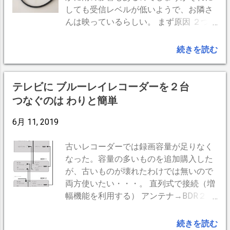
が…）のでとりあえず休止にしておきました。
しても受信レベルが低いようで、お隣さ
んは映っているらしい。 まず原因 ２つ発
見。 防水対策のない中継器が腐食してい
た。（屋根） ブースター接続の同軸ケー
続きを読む
ブルの芯線が折れていた。（室内） 錆び
て腐食した中継機を金属製の「F形中継
接栓」に交換。ブースターのケーブルは
テレビに ブルーレイレコーダーを２台
剥き直して。それにしてもアンテナレベ
つなぐのは わりと簡単
ルが60％と低い。以前ホムセンで我が家
の地域は電波が強い地域だという情報を
6月 11, 2019
頂いた。屋根の上では、 UHFアンテナ→
第一中継→第二中継→屋内配線 となって
古いレコーダーでは録画容量が足りなく
います。どこで減衰してるのか、アンテ
なった。容量の多いものを追加購入した
ナから順次チェックします。 小型液晶テ
が、古いものが壊れたわけでは無いので
レビ（受信レベルチェック用） 1メート
両方使いたい・・・。 直列式で接続（増
ルの同軸ケーブルの両端にF形コネクタ
幅機能を利用する） アンテナ→BDR２
をつけた自作のテストケーブル 延長電源
→BDR１→テレビ ブルーレイディスクレ
ケーブル（テレビ用） 工具（ニッパ・ラ
コーダー、以下「 BDR 」と略します。
続きを読む