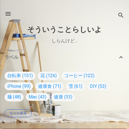
スキップしてメイン コンテンツに移動
そういうことらしいよ
しらんけど…
ラベル
自転車
151
花
126
コーヒー
122
iPhone
99
健康食
71
雪
61
DIY
53
麺
48
Mac
43
健康
33
もっと見る
オーディオ
26
家
23
コーヒー道具
22
Windows
18
水出しコーヒー
17