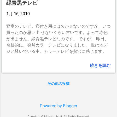
じがいいわ」 「それでは…、だいたひかるさん…くわば
緑青黒テレビ
たおはら、上沼恵美子…、いとうあさこ！…いや、森三
中？自然過ぎ？ワイルド？」 -- BlogPress,iPhone --
1月 16, 2010
寝室のテレビ。寝付き用には欠かせないのですが、いつ
買ったのか思い出 せないくらい古いです。よって赤色
が出ません。緑青黒テレビなのです。 ですが、 昨日、
奇跡的に、突然カラーテレビになりました。 世は地デ
ジと騒いでいる中、カラーテレビを贅沢に感じます。
続きを読む
その他の投稿
Powered by Blogger
Copyright © Mitsugu Ishii. All Rights Reserved.