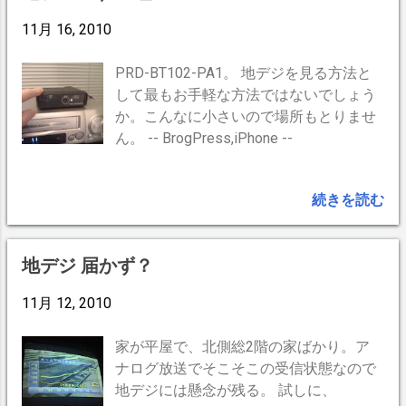
かったら返品OK」と言ってくれたので即
11月 16, 2010
買い。 早速取り付けたが殆ど効果なし。
(T_T)僅かに3%UPのみ。 3%？ って事
は、もしかして同軸ケーブルを剥き直し
PRD-BT102-PA1。 地デジを見る方法と
たのが3%UPしたかも。屋根のアンテナ
して最もお手軽な方法ではないでしょう
接続部分からテレビの接続部分等、計5
か。こんなに小さいので場所もとりませ
箇所ほど切り戻し剥き直し。なんと
ん。 -- BrogPress,iPhone --
15%UP！。受信レベルは60%〜90%にな
り全チャンネル視聴できる様になりまし
続きを読む
た。ブースターは丁寧に返品。（すいま
せんm(_ _)m汗） おかげで経費は0円也。
うひょひょひょ…)^o^( こんな汚い線は、
地デジ 届かず？
ピカピカの銅線が出るまでシッカリ剥き
ましょう。細かい線はシッカリ纏めまし
11月 12, 2010
ょう。塵も積もれば山です〜o(^▽^)o。
（因みに、ここ屋根の上です）
家が平屋で、北側総2階の家ばかり。ア
ナログ放送でそこそこの受信状態なので
地デジには懸念が残る。 試しに、