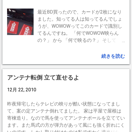
ナレベル92％。F形中継接栓を入れて
BDR２のBSの「テレビへ（出力）」端子
これは効果大。受信状態は50％→92％
も、アンテナレベルは92％。ここも問題
とBDR１の「BSアンテナ入力」端子をア
と、安定して感度アップ。(受信状態をチ
最近BD買ったので、カードが2枚になり
なし。 第二中継点とF型中継接栓（屋
ンテナケーブルで接続 BDR１のBSの「テ
ェックするには携帯電話と屋内の妻が活
ました。知ってる人は知ってるんでしょ
根） 更に第二中継点。 ここもF型中継接
レビへ（出力）」端子とテレビの「BSデ
躍します。) 結論を言うと、VHFアンテナ
うが、WOWOWってこのカードで識別し
栓で接続されています。 一方はアンテナ
ジタル」端子をアンテナケーブルで接続
がどうとかよりも接続部分のコードを剥
てるんですね。 「何でWOWOW映らん
に、他方はテレビのアンテナ端子に F中
します。 ※１. BDRを一台追加するだけ
き直したことの方が好結果に繋がったよ
の？」 から 「何で映るの？」 そして
継接栓を外しても異常なしだが、F型中
なら、ケーブルも２本追加でOKです。
うな気がします。 スッキリ！ 外したVHF
「カード単位で契約してる」 と分かるま
継コネクタを入れてテレビへ接続する
HDMIケーブルの接続（HDMIケーブル２
アンテはクレマチスとか蔦を絡める支柱
でもう一つ頭働きませんで。そうと分か
続きを読む
と、なんとここでアンテナレベル44％に
本必要）※2 BDRの「HDMI出力」端子と
にでも使えるかな。
ればを部屋から部屋へ移動しても、 契約
減衰。半分以下とは妙。 F型コネクタとF
テレビの「HDMI入力」端子を接続しま
してるカードをデジタルチューナー等に
型中継接栓でテスト 繰り返し、中継コネ
す。テレビのHDMI端子の番号は、自分
差し込むとWOWOWが見れるのだ。（当
アンテナ転倒 立て直せるよ
クタを外してテレビに…アンテナレベル
で分かればどちらの端子でも構いませ
たり前だ！とつっ込まないで^^;） --
92％。問題なし。 中継接栓 を接続…
ん。 すでにHDMI１本あるなら、追加で
12月 22, 2010
BlogPress,iPhone --
44％！？ 何度繰り返しても...
１本用意してください。 ※2. テレビに
HDMI端子が一つしかない場合 は HDMI
昨夜帰宅したらテレビの映りが酷い状態になってまし
分配器 （←Amazon）を使います。テレ
て、案の定アンテナ倒れてました。 家は平屋で屋根は
ビの買い替え時には後悔しないように端
寄棟造り。なので馬を使ってアンテナポールを立ててい
子の種類や数を確認しておきましょう。
ます。また馬式の方が弾力があって風にも強く折れにく
後で追加すると自動切り替え機能などが