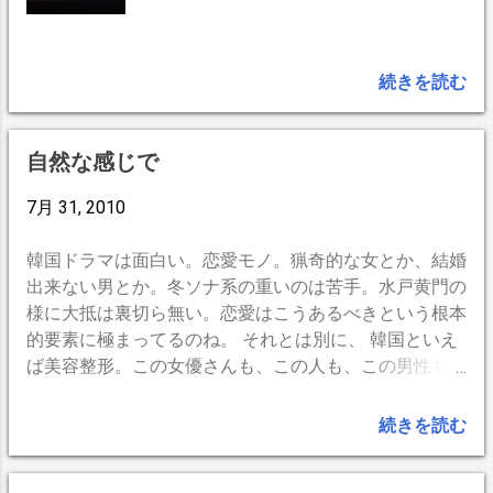
続きを読む
自然な感じで
7月 31, 2010
韓国ドラマは面白い。恋愛モノ。猟奇的な女とか、結婚
出来ない男とか。冬ソナ系の重いのは苦手。水戸黄門の
様に大抵は裏切ら無い。恋愛はこうあるべきという根本
的要素に極まってるのね。 それとは別に、 韓国といえ
ば美容整形。この女優さんも、この人も、この男性も、
そうかなァ。なんて見てしまう。親御さんも勧めるらし
いし。そのうち、美容院へ行くくらいの軽い感覚で行っ
続きを読む
ちゃったりして。 「今日は、どんな感じにしましょう
か。松嶋菜々子さん風？」 「ん〜、もう少し自然な感