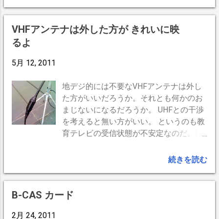
ジオペンチ・自己融着テープ・カッタ
アンテナ信号は、それぞれのアンテナ入
ー） 以上を屋根の上にを持っていきま
力から出力へと繰り返すだけです。いわ
す。（リュックとかにまとめて背負って
ば直列です。この方法で利得の損失なく
VHFアンテナは外した方が きれいに映
いけばはしごを登りやすいです。）アン
接続できます。並列にするとアンテナ信
るよ
テナレベルチェッカーがあればよいので
号が弱まりアンテナ利得が落ち、増幅器
すが絶対的レベルを表示するものは高額
が必要になるでしょう。 壁のアンテナ端
5月 12, 2011
（？万円）です。元を取れる業者さんで
子から「地上波」と「 BS 」に分かれて
ないと購入不可。幸い19型の液晶テレビ
いるものとして説明します。 地上波の接
地デジ的には不要なVHFアンテナは外し
を持っているので、このテレビのアンテ
続（アンテナケーブル２本必要）※１ 地
た方がいいだろうか。それとも何かのお
ナレベル表示機能を使うことにしまし
上波のアンテナケーブルをBDR２の「地
まじないになるだろうか。 UHFとの干渉
た。 アンテナとケーブルの接点チェッ
上波アンテナ入力」端子へ接続 BDR２の
を考えると無い方がいい。 というのも教
ク（屋根） 屋根に登り、アンテナからケ
地上波の「テレビへ（出力）」端子と
育テレビの受信状態が不安定なのだ。取
ーブルを外し、自作のテストケーブルで
BDR１の「地上波アンテナ入力」端子を
り合えずはずしてみる。 ただVHFアンテ
アンテナとテレビを直結。 アンテナレベ
アンテナケーブルで接続 BDR１の「テレ
ナをはずしても混合器で繋がってるので
続きを読む
ル92％。問題なし。 両端にF型コネクタ
ビへ（出力）」端子とテレビの「地上デ
寧ろ写りは悪くなった。 混合器も外して
をつけたテストケーブル 第一中継点とF
ジタル」端子をアンテナケーブルで接続
ホームセンターで買って来た接続器でア
型接栓（屋根） 次に、第一中継点で、F
します。 BSの接続（アンテナケーブル２
ンテナ線と屋内引き込み線を結合。防水•
B-CAS カード
型中継接栓を外し、アンテナ＋F型コネ
本必要）※１ BSのアンテナケーブルを
防錆を兼ねてテープでグルグル巻に。 念
クタ付きケーブルをテレビに接続アンテ
BDR２の「BSアンテナ入力」端子へ接続
2月 24, 2011
の為ケーブルは新たに剥き直して接続。