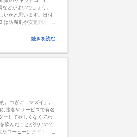
. 市販のリキッドコーヒー
鍋などがよいでしょう。
ろしいかと思います。日付
3.は防腐剤や安定剤が入
湯をわかし、 ２．の豆
香りが立ってきたら、最
続きを読む
倒的。つぎに「マズイ」。
細な接客やサービスで有名
ダーして欲しくなくてわ
ーを飲んだことが無いので
れたコーヒーはまずくは