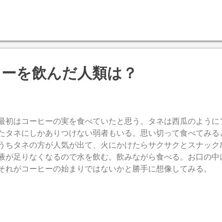
 。 一度に何十人分も入れるのだから仕方ない気もするが、ま
 旨さも半減するだろう。値段が高いのは、外国人には更にビック
いいようがないが、値段の根拠はないに等しい。
ヒーを飲んだ人類は？
初はコーヒーの実を食べていたと思う。タネは西瓜のように
たタネにしかありつけない弱者もいる。思い切って食べてみる
うちタネの方が人気が出て、火にかけたらサクサクとスナック
液が足りなくなるので水を飲む。飲みながら食べる。お口の中
れがコーヒーの始まりではないかと勝手に想像してみる。