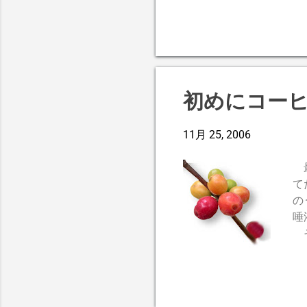
無いが新しくはなかった
か。 新鮮でなかったら
段の格式」が高いとしか
初めにコー
11月 25, 2006
最
て
の
唾
そ