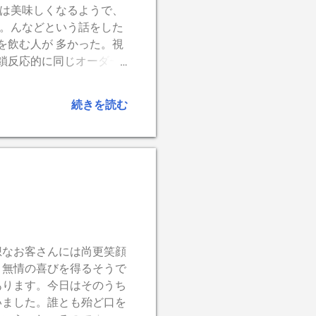
実は美味しくなるようで、
い。んなどという話をした
を飲む人が 多かった。視
鎖反応的に同じオーダー
飲んでいるかはMR.マリ
今凄い音が我が家の屋根を
続きを読む
ないか。 今日のチェンバ
想なお客さんには尚更笑顔
 無情の喜びを得るそうで
あります。今日はそのうち
いました。誰とも殆ど口を