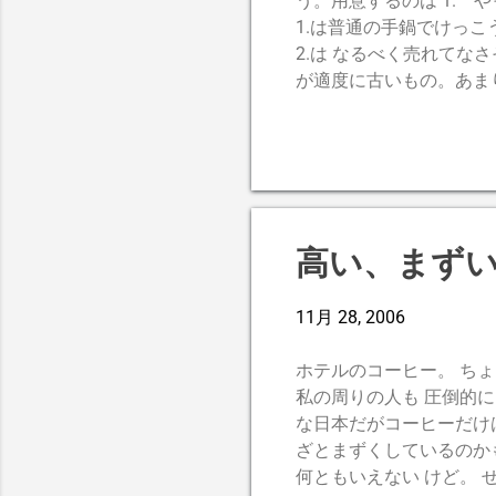
う。用意するのは 1. 
1.は普通の手鍋でけっ
2.は なるべく売れて
が適度に古いもの。あま
っているものがお勧めで
を入れてぐつぐつ煮るだ
後に ３．をいれて一煮
高い、まず
11月 28, 2006
ホテルのコーヒー。 ち
私の周りの人も 圧倒的
な日本だがコーヒーだけ
ざとまずくしているのか
何ともいえない けど。