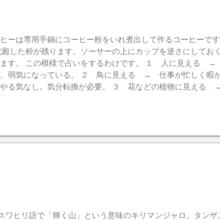
ヒーは専用手鍋にコーヒー粉をいれ煮出して作るコーヒーです
沈殿した粉が残ります。ソーサーの上にカップを逆さにしてお
ます。 この模様で占いをするわけです。 １ 人に見える →
。弱気になっている。 ２ 鳥に見える → 仕事が忙しく暇
やる気なし。気分転換が必要。 ３ 花などの植物に見える 
？ ４ 単なる図形にしか見えない → 情緒不安定。仕事と
。 普通のコーヒーでも出来ますので、お試しください。因み
ワヒリ語で「輝く山」という意味のキリマンジャロ。タンザ