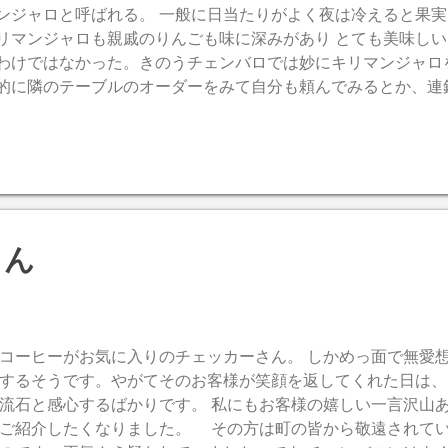
ンジャロと呼ばれる。 一般に日当たりがよく夜は冷えると果
リマンジャロも親戚のりんごも味に深みがあり とても美味し
わけではなかった。きのうチェンバロでは妙にキリマンジャロ
的に隣のテーブルのオーダーをみて自分も頼んでみるとか、連
続くことは よくあるものです。しかしコーヒーは見た目で何を
クでも判断不可能。なのに キリマンジャロがよく出た。 あ、
らしている。窓の外を見るとあられが庭で飛び跳ねているでは
は、・・・暇だな。
さん
ーヒーがお気に入りのチェッカーさん。 しかめっ面で無愛
するそうです。やがてそのお客様が笑顔を返してくれた日は、
流石と感心するばかりです。 私にもお客様の嬉しい一言沢山
ご紹介したくなりました。 その方は町の皆から敬遠されて