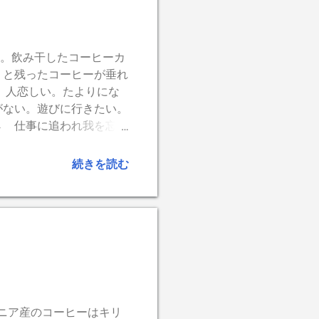
。飲み干したコーヒーカ
くと残ったコーヒーが垂れ
 人恋しい。たよりにな
がない。遊びに行きたい。
→ 仕事に追われ我を忘れ
プライベートが近接、公私
に私は直物に見えました。
続きを読む
ニア産のコーヒーはキリ