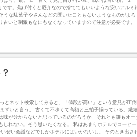
やっぱり、鍋。 2. 古くて見た目が汚い豆、或いは古い粉。 3
こうです。焦げ付くと厄介なので捨ててもいいような安いアルミ
なさそうな駄菓子やさんなどの聞いたこともないようなものがよ
り古いと刺激もなにもなくなっていますので注意が必要です。 
す。熱で微妙に変化してちょっとスパイシー。 作り方は １．に
けです。強火で煮立てればよいでしょう。絶えられないような
立ちすれば出来上がり。 さぁ、召し上がれ。
い？
ょっとネット検索してみると、「値段が高い」という意見が圧
にまずいと言う。 古くて不味くて高額と三拍子揃っている。繊
は味が分からないと思っているのだろうか。それとも誰もオー
もしれない。そう思いたくなる。 私はあまりホテルでコーヒ
 せいぜい会議などでしかホテルにはいかないし。 そのとき出さ