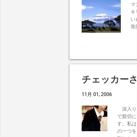
マ
キ
い
覚
が
ッ
鳴
ロ
チェッカー
11月 01, 2006
深入りコ
で親切に
す。私は
の一つを