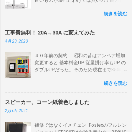
古いものが壊れたわけでは無いので両方使
前後が限界。 300g以上はガスコンロの強火
いたい・・・。 直列式で接続（増幅機能を
全開でも 20分以上は必要 。10分以下の焙
続きを読む
利用する） アンテナ→BDR２→BDR１→テ
煎は無理。 外側ドラム→空気層→内側ドラ
レビ ブルーレイディスクレコーダー、以下
ムの順で熱が伝わるので、温度変化には時
「 BDR 」と略します。 アンテナ信号は、
間がかかります。それを予測したうえでの
工事費無料！ 20A→30A に変えてみた
それぞれのアンテナ入力から出力へと繰り
煎りあがりのタイミングを考慮しなくては
4月 23, 2020
返すだけです。いわば直列です。この方法
なりません。焙煎後１０分経過してもドラ
で利得の損失なく接続できます。並列にす
ム内の温度は１００度以上を維持します。
４０年前の契約 昭和の昔はアンペア増加
るとアンテナ信号が弱まりアンテナ利得が
火傷や洋服の焦げにも注意が必要です。 2
変更すると 基本料金UP 従量掛け率もUP の
落ち、増幅器が必要になるでしょう。 壁の
重ドラムで通気性が殆ど無い とうこと。熱
ダブルUPだった。そのため現在まで35年
アンテナ端子から「地上波」と「 BS 」に
し難く冷めにくいのが特徴。 ２．パンチン
間、容量UPは躊躇してきました。 東北電
分かれているものとして説明します。 地上
グ有り一枚ドラム（直火・熱気通過式）
続きを読む
力のHPで容量シュミレーションで我が家の
波の接続（アンテナケーブル２本必要）※
早い話が「 回転式炙り焼き 」です。熱は素
必要容量を試算してみた。 テレビ大小、電
１ 地上波のアンテナケーブルをBDR２の
通りで蓄熱は不可。ガスコンロの炎がその
気毛布２、エアコン、FFクリーンヒータ
「地上波アンテナ入力」端子へ接続 BDR２
まま反映します。中火で200gなら6分程度
スピーカー、コーン紙着色しました
ー・電気ストーブ、ドライヤー、照明15、
の地上波の「テレビへ（出力）」端子と
で、260gなら8分ハゼが来ます。回転数が
2月 06, 2021
AV・オーディオ４、PC2、 AppleTV ・
BDR１の「地上波アンテナ入力」端子をア
速いと温度が下がります。回転を止めると
iPhone ２、冷蔵庫3台、オーブンレンジ
ンテナケーブルで接続 BDR１の「テレビへ
勿論焦げます。放置すれば燃えます。風に
補修ではなくイメチェン Fostexのフルレン
２・トースター、炊飯器・・・・。 を合計
（出力）」端子とテレビの「地上デジタ
よる炎の揺れや、ドラムに風が入るとすぐ