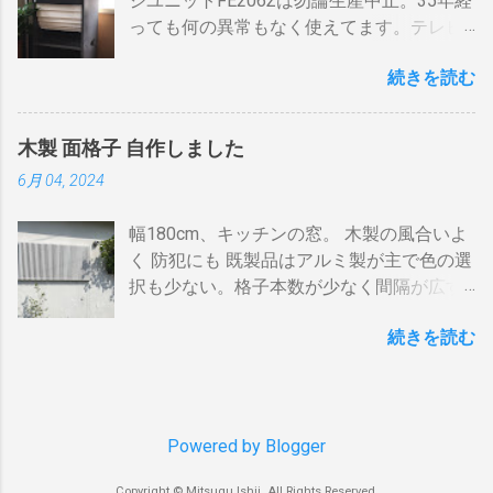
ジユニットFE206Σは勿論生産中止。35年経
してみると 「70アンペア必要」 と表示され
ル」端子をアンテナケーブルで接続しま
温度が下がります。 メリット 火力に対する
っても何の異常もなく使えてます。テレビ
た。７０アンペアは高額になりそうで流石
す。 BSの接続（アンテナケーブル２本必
反応が早い。（蓄熱はゼロ） 二重ドラムに
の再生にも使うので、毎日起床から就寝ま
に無理。 自分で出来る工夫 黄色が漏電ブレ
要）※１ BSのアンテナケーブルをBDR２の
比べて短時間で焙煎できる チャフがドラム
続きを読む
で使ってます。リタイヤしてからは音量を
ーカー、赤色が安全ブレーカー。安全ブレ
「BSアンテナ入力」端子へ接続 BDR２の
の中に溜まらない デメリット ザルのように
あげての音楽鑑賞の時間も随分増えまし
ーカーはすべて20Aとあります。 そこで一
BSの「テレビへ（出力）」端子とBDR１の
素通し。熱気が溜まらない。 温度計は上昇
た。 オーディオとして聞く時は保護のグリ
工夫。まず、各安全ブレーカーを切ってみ
「BSアンテナ入力」端子をアンテナケーブ
か下降か一定かの傾向判断としてなら使え
木製 面格子 自作しました
ルネットを外して聞きます。（外したほう
て、どのコンセントに繋がっているか確認
ルで接続 BDR１のBSの「テレビへ（出
るが、通過する空気の温度しかわからない
6月 04, 2024
が高音がマスクされない）。スピーカーグ
します。 W数の高いものは別のコンセント
力）」端子とテレビの「BSデジタル」端子
チャフがパンチングの穴から出てコンロや
リルネットを外すとモノトーンのエンクロ
に割り振りする W数の高いものは同時に使
をアンテナケーブルで接続します。 ※１.
周囲に散らばる 豆の温度と通過する熱気の
幅180cm、キッチンの窓。 木製の風合いよ
ージャーにはコーン紙の色が合わない。暗
わない 一つの安全ブレーカーで２０
BDRを一台追加するだけなら、ケーブルも
温度はイコールではない。風が吹いたら火
く 防犯にも 既製品はアルミ製が主で色の選
い・・・。 そこでコーン紙を白くしたらど
A（2kw）以上にならないように振り分けま
２本追加でOKです。 HDMIケーブルの接続
力が変わる。豆の温度を測る手段がない。
択も少ない。格子本数が少なく間隔が広す
うだろうと、 MacアプリのPixelmetor でシ
す。消費量の多い、電子レンジ、ドライヤ
（HDMIケーブル２本必要）※2 BDRの
焙煎の再現性を上げるには風対策と火力と
ぎる。その割に高価。目隠しには程遠い。
ュミレーションしてみた。コーンの部分を
ー・炊飯器・エアコンなどは複数の安全ブ
「HDMI出力」端子とテレビの「HDMI入
回転数の安定が必要（困難）。これは一番
続きを読む
雪国では氷柱や落雪で変形しているのをよ
レベル補正で白にしてみると、イケそうな
レーカに振り分けて使うのです。非合理的
力」端子を接続します。テレビのHDMI端子
の欠点でしょう。 温度測定は、非接触型
く見かけます。手作りでは壊れてもその箇
感じ。 塗料は何を使う？ 塗料によってコー
ですが効果はあります。 近年、料金設定が
の番号は、自分で分かればどちらの端子で
（※１）の温度計で豆の表面温度を測るこ
所を交換するだけ。格子の間隔や太さも自
ン紙が重くなっても、柔らかくなっても、
変わった 容量UPと増額の関係。 10アンペ
も構いません。 すでにHDMI１本あるな
とが可能なら希望がないわけではない。し
由に選べます。 家の外からの視線も気にな
固くなっても具合は良くない。ググってみ
アごとに 基本料金 月額330円 の増加 のみ
ら、追加で１本用意してください。 ※2.
かし、右手でドラムを回し、左手でレーザ
らず、西陽を和らげ、風情があります。 風
Powered by Blogger
たら、「 コーン紙着色塗材 」というものが
従量増しは ￥0 でいいと。月額330円のア
テレビにHDMI端子が一つしかない場合 は
ーを豆に当...
通しよく、暑い夜も窓を開放して眠られま
あるらしい。個人の方やプロの方も使って
ップならとりあえず30Aに変更しようと思
HDMI分配器 （←Amazon）を使います。テ
Copyright © Mitsugu Ishii. All Rights Reserved.