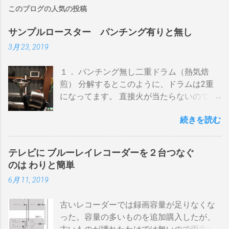
このブログの人気の投稿
サンプルロースター パンチング有りと無し
3月 23, 2019
１． パンチング無し二重ドラム（熱気焙
煎） 分解するとこのように、ドラムは2重
になってます。 直接火が当たらないので温
度上昇には時間がかかります。 メリットは
続きを読む
温度計が使える（ドラム内の温度が測れ
る） 火力に対する温度変化が緩やか（２重
ドラムだから熱伝導に時間がかかる） 多少
テレビに ブルーレイレコーダーを２台つなぐ
の蓄熱効果はある チャフが飛び散らない 焙
のは わりと簡単
煎中、外気温や風による温度変化は殆どな
6月 11, 2019
い ぐらいでしょうか。デメリットは 火を消
してもすぐに温度が下がらない。火力を上
古いレコーダーでは録画容量が足りなくな
げても即座に反応しない ガスコンロでは熱
った。容量の多いものを追加購入したが、
量に限界があり１ハゼ８分以内でなら200g