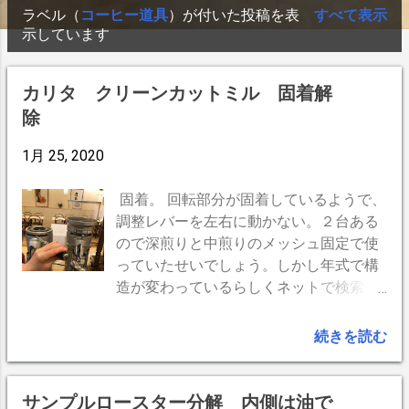
ラベル（
コーヒー道具
）が付いた投稿を表
すべて表示
投
コーヒー余談
12
テレビ
12
コーヒー焙煎
8
示しています
稿
車
8
音楽
8
WordPress
7
車庫改装
7
カリタ クリーンカットミル 固着解
Bluetooth
6
Time Machine
6
除
カップ＆ソーサー
6
カレー
6
1月 25, 2020
コーヒーグッズ
6
Time Capsule
5
コーヒーフィルター
5
コーヒー抽出
5
固着。 回転部分が固着しているようで、
調整レバーを左右に動かない。２台ある
サーバー
5
コーヒーグラインダー
3
ので深煎りと中煎りのメッシュ固定で使
アメリカン
2
コーヒードリッパー
2
っていたせいでしょう。しかし年式で構
造が変わっているらしくネットで検索し
コーヒー蒸らし
2
CamHi
1
MacBook Air
1
てもよくわからない。 かといって40年近
blogger
1
く使ったので、カリタに修理を依頼する
ウインナコーヒー
1
カメラ
1
続きを読む
と高額工賃、部品交換、或いは買い替え
コーヒーストロー
1
コーヒー保存
1
になるでしょう。ダメ元でチャレンジし
てみます。もちろん自己責任で。 全く動
コーヒー挽き方
1
コーヒー水温
1
サンプルロースター分解 内側は油で