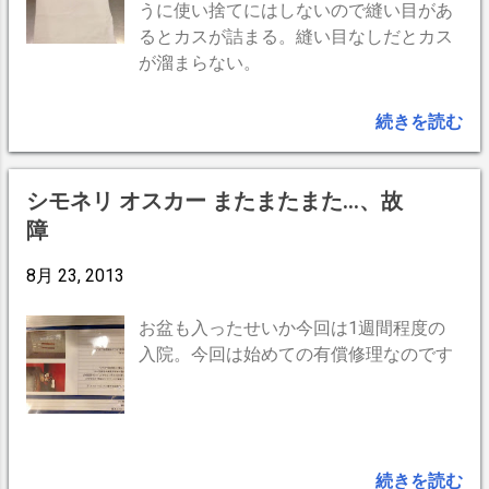
うに使い捨てにはしないので縫い目があ
穴は両サイドにあります。マシン内部に
るとカスが詰まる。縫い目なしだとカス
水が入りにくいので逃がせるので少しぐ
が溜まらない。
らい水が溢れても大丈夫な感じがしま
す。（シモネリオスカーは濡れたものを
続きを読む
乗せるとサイドから水が入ってショート
しそうでした(-_-;)） ハローさんはこの様
にタオルを敷いてお使いのようです。 ト
シモネリ オスカー またまたまた...、故
レイも大きく取り外し可能 トップの後ろ
障
の方の蓋をあけると水タンクがありま
す。幅も十分奥行きが10cm弱あるのでピ
8月 23, 2013
ッチャーなどで楽に汲み足しが出来ま
す。（シモネリオスカーは小さい穴だっ
お盆も入ったせいか今回は1週間程度の
たので取り外すかホースを使うしかなか
入院。今回は始めての有償修理なのです
った） スチームワンドは関節1つのみ。
傾けて使うには限度があります。それに
してもジェットエンジン並みに勢いが強
すぎてスチーミング出来ません。そこで
4穴の内2穴を爪楊枝で塞ぐとピッチャー
続きを読む