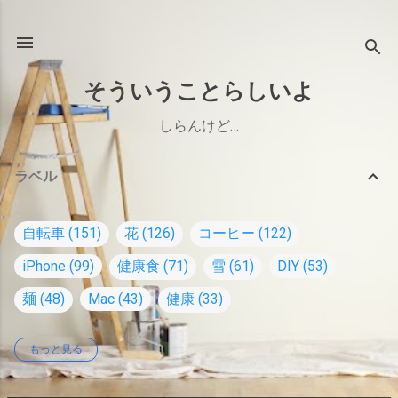
スキップしてメイン コンテンツに移動
そういうことらしいよ
しらんけど…
ラベル
自転車
151
花
126
コーヒー
122
iPhone
99
健康食
71
雪
61
DIY
53
麺
48
Mac
43
健康
33
もっと見る
オーディオ
26
家
23
コーヒー道具
22
Windows
18
水出しコーヒー
17