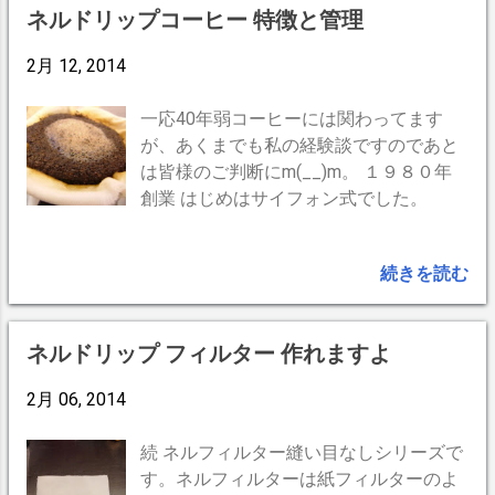
ッパー用と大小のドリッパーに合わせる
しむ為かイベント出張販売用のマシンだ
ネルドリップコーヒー 特徴と管理
ことも可能です。 Goodpoint 穴の位置で
と思います。当店の様に40席程度でエス
高さや幅が変えられる 加工が簡単で 安上
2月 12, 2014
プレッソのみのメニュー構成なら、やは
がり Badpoint 見た目の高級感を出したけ
り100万円以上のマシンが必要だと思い
ればもう少し手間暇かかる 2017年 8月30
ます。と反省している自分。(T_T) 他の
一応40年弱コーヒーには関わってます
日 追記 フィルターのサイズが少し変わっ
液体の加熱の為だけに蒸気を使い過ぎた
が、あくまでも私の経験談ですのであと
て スタンドも変わりました。穴あきボー
り、給湯だけを頻繁に使うというような
は皆様のご判断にm(__)m。 １９８０年
ドから重めの単板になり 高さもやや高め
エスプレッソ意外での偏った使い方が消
創業 はじめはサイフォン式でした。
に。
耗・故障を早めると思われます。（メー
カー想定外）あくまでもエスプレッソ1
続きを読む
杯に対してのミルクスチーミング、エス
プレッソ1杯に対してのアメリカーノ、
という使い方。このマシンもそれなりに
ネルドリップ フィルター 作れますよ
大事に優しく使っていきたいと思いま
す。 サイズはシモネリオスカーより一回
2月 06, 2014
り大きい筈ですが感覚的には同等に感じ
ます。 後ろはステンレスでスッキリ。お
続 ネルフィルター縫い目なしシリーズで
化粧直せます(^^) トップは、ステンレス
す。ネルフィルターは紙フィルターのよ
のパッチパネルを外せます。外すと通気