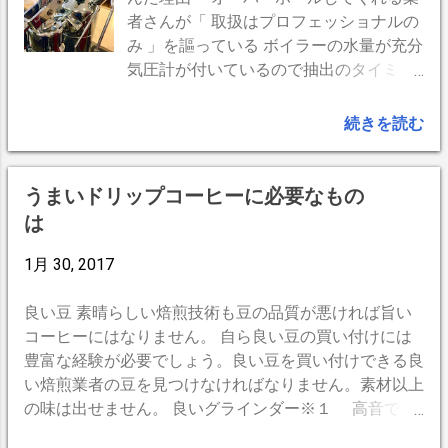
ングもないのに滑るように回転します。
が回転ハンドル 中央の４つが上下の蓋と
者さんが「 取扱はプロフェッショナルの
調節レーバーが入るネジ山は 叩いて潰れ
ドラム２個 右がT型レンチ です。実に良
み 」を謳っている ボイラーの水量が充分
たので切り直します。ねじ切りをホーム
くできています。シンプル・イズ・ベス
気圧計が付いているので抽出のタイミン
センターで買ってきました。一回り大き
トの極みです。半永久的に故障もしない
グまでの時間が分かり易い la Pavoni
く切り直して新サイズのボルトにする
でしょう。 外見だけでは本当に２重なの
PROFESSIONAL 淹れ方のコツ クレマた
続きを読む
か、既存の調節レバーを使いたいなら、
か疑わしかったのですが、紛れもなく２
っぷり、こんなに上手く淹れた、と、ド
同じ大きさのネジ穴を新規に切り直しま
重ドラムです。内外の感覚は８mm程。
ヤ顔のサイトばかりで本当のコツを教え
す。 ねじ切りのネジ穴にホームセンター
８mmの空気層がある。 これがこのロー
てくれているサイトは見つからなかっ
うまいドリップコーヒーに必要なもの
で買ったボルトをレバー代わりに。必要
スターの肝です。 直火が触れない、 直熱
た。 なので自分なりに分かったことを書
は
十分。
にも触れない 熱気焙煎を実現するわけで
いておきます。ポイントは、 １．レバー
す。 意外なことにドラム内側はピカピ
を下ろす力加減（スピード） ２．豆のメ
1月 30, 2017
カでした。投入口の蓋は多少変色してま
ッシュ ３．タンピングの強さ ４．湯温
すが肝心の胴体はピカピカ。豆が回転し
（捨て湯） この４つの組み合わせで、コ
良い豆 素晴らしい焙煎技術も豆の品質が悪ければ旨い
ているので常に磨かれているようなもの
ーヒー粉をお湯が通り抜けるときの抵抗
コーヒーにはなりません。 自ら良い豆の買い付けには
なのかしら？。 下手に磨いて傷を付けな
を調整するわけです。 １は ・レバーを力
豊富な経験が必要でしょう。良い豆を買い付けできる良
いほうが良さそう。なにもせずに元通り
一杯おろしても何も出てこないのはお湯
い焙煎業者の豆を見つけなければなりません。素材以上
に組み立てました。 2020年9月9日 追
が抜けられないから ・腕の重さで簡単に
の味は出せません。 良いグラインダー※１ 高音でコ
記 1年ほど使ったら、内側は油だかスス
降りてくるのは抵抗が少なすぎる ・レバ
ーヒーを抽出するためには雑味をだす微粉は敵だ 。理