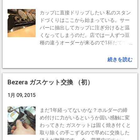
くと、パボーニらしい深い味わいが疎か
でドリップに於いて微粉はさして問題にならないようで
ト内の湯量が限られる 注水管は長いS字
になる。勿体無いですよね。(^o^) 味はと
す。試しに、微粉だけ集めてドリップしてみましたが不
型である 注水管が短いとドリッパー・コ
カップに直接ドリップしたい 私のスタン
ても気に入りました。甘味が強く優しく
味いとは感じませんでした。 ペーパードリップでは目
ーヒー粉の中心届かない。近づけるとド
ドづくりはここから始まっている。サー
濃厚です。お変わりしたくなる味。電動
詰まりしたりしますが、布（丸太衣料A-1）ではそうい
リッパーの縁に当たってしまう 湯量に余
バーに抽出してカップに注ぎ分けると温
マシンとは一味違う深みを感じます。 コ
うこともなく、寧ろ脂質というか円味を強く感じます。
裕があり且つ持ちやすい 大きいポットに
くなってしまうのだ。店では一人ずつ豆
ーヒー粉12g コーヒー粉15g グラインダ
となると良いグラインダーとは 適度に粒子が荒れた方
湯量少なめにする方法もあるが、揺れに
種の違うオーダーが来るので1杯だてで
ーはシモネリグラニータ。高額グライン
が味の広がりを感じるかもしれません。荒い〜細かい〜
弱く湯が暴れる 大きいポットは重く小回
且つカップに直接抽出する必要があるの
ダーは必須アイテムではないと思いま
微粉 が入り混じっていたほうが良いのではないでしょ
りが効かない 簡単に言うと、 自由にお湯
です。 はじめに作ったのは個別スタンド
続きを読む
す。 ３つ穴スチームノズルは使いにくい
うか。 味の透明感を求めるなら均一のグラインドで微
を操れて 疲れない ドリッパーに必要な水
このタイプは色々作りましたが、足が邪
のでDIY 下の画像、左がデフォルト。右
粉はないほうが良いでしょう。且つ、濃く淹れるには豆
量を一定の速度で注湯出来る というこ
魔ですね。 手や布巾を引っ掛けたら倒れ
がホームセンターで買ってきた、M6 袋
の増量も必要になるでしょう。
と。 ドリップポットは湯沸しケトルでは
るんです。 安定性と自由度の両立を狙う
Bezera ガスケット交換 （初）
ナット。...
ありません 水を入れて火にかけることは
今回はガラリと変わってこちら。 この手
1月 09, 2015
しないのが常識です。適正に沸かした温
のネルドリップ用スタンドは、一杯だて
度のお湯をいれてドリップする、いわば
でも同時に数人分同時に作れる。 ところ
水差しです。お間違いの無いように。 私
が、 市販のものは 高さがあり過ぎてコー
まだ1年経ってないかな？ホルダーの締
が愛用したもの 奥がボンマックアラジ
ヒーがビチャビチャ飛び散る（カップに
め付けに力がいるというか固い感触に変
ン 手前がE-PRANCE。 E-PRANCEの注
直接抽出したい） 高さがあり過ぎて抽出
わってきた ガスケットは固く焼き付くと
ぎ口にs管の片側を伸ばして落ちない程
中に冷め易い 高価（万円代が殆ど） とな
取り除くの手こずるので早めに交換した