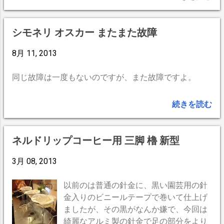
内で左回転が素晴らしく理想に近づきま
した(^O^)／ ボイラーが1.5Lなので普通に
業務用として使うには無理があると思い
シモネリ オスカー またまた故障
ます（当店は40席ですがネルドリップが
メイン。エスプレッソだけだと消耗度が
8月 11, 2013
早いかもしれません。）。 ...
同じ故障は一度もないのですが、また故障ですよ。
続きを読む
ネルドリップコーヒー用 三脚 櫓 新型
3月 08, 2013
以前のは普通の針金に、黒い園芸用の針
金入りのビニールテープで巻いて仕上げ
ましたが、その黒がなんか嫌で、今回は
綺麗なアルミ製の針金で足の部分をより