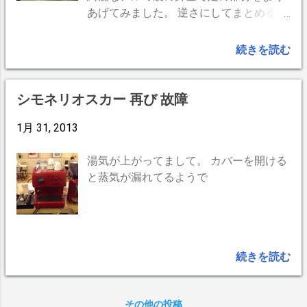
あげてみました。 逆さにしてまとめると
山菜のゼンマイのようですね。 こちらの
フレキシブル コーヒースタンド 最終型
続きを読む
も参考に。
シモネリオスカー 再び 故障
1月 31, 2013
湯気が上がってまして。 カバーを開ける
と蒸気が漏れてるようで
続きを読む
その他の投稿