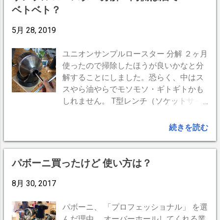
かないので荒療治します。（必ず電源は
ベトベト？
コーヒー温度
1
コーヒー豆
1
庭
1
抜いておきましょう） メッシュ調節レバ
ーを抜き、その穴にドライバーの先を浅
5月 28, 2019
い角度で入れ、ハンマーで叩いて少しず
つ回転させ、最終的には、シリンダー
ユニオンサンプルロースター 分解 ２ヶ月
（上部の輪っかの部分）を上に引っこ抜
使ったので掃除したほうが良いかなと分
く。 コツコツ叩いてココまで浮き上がっ
解することにしました。恐らく、中はス
てきました。（ネジ山が見えている部分
スやら油やらでモソモソ・ギトギトかも
が浮き上がった） このネジ山が付いてい
しれません。 T型レンチ（ソケットサイ
るシリンダーを上に引き抜きます。傾か
ズ:17mm） 道具はコレのみで分解できま
ないよう真っ直ぐに引き上げます。かな
す。豆の投入口から中を見ると中心奥に
続きを読む
り精密に作られていますので慎重に。傾
ナットがある。それをT型レンチで外す
いてしまったら木槌などで軽く叩いて傾
だけ。組み立てはその逆。 １．中心のナ
きをまっすぐにすると抜けます。 シリン
ットを外します。 因みに戻すときはレン
パボーニ買ったけど 使い方は？
ダーを抜いたところ。 コーヒーの油が固
チの中にナットを入れておくと奥まで届
まって、こびり着いてます。これでは回
8月 30, 2017
きます。 ２．反時計回りでハンドルを外
転しません。これをきれいに掃除して磨
します。 ３．ハンドルが外れると、反対
いておきます。 汚れを落とし、シリンダ
側の鋳物が外れます。 順に並べてみまし
パボーニ、 「プロフェッショナル」 を選
ーを戻したところ。油も刺さず、ベアリ
た。下の写真の、 左の上が芯棒で左の下
んだ理由 オーバーホールしてくれる業