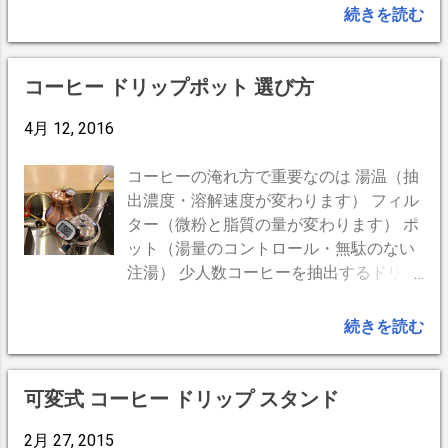
だかでカッチカチの膜が出来ていまし
ーの反発を程よく感じ、やや力を入れ濃
想は、微粉が無く均一に揃った粒を挽いてくれるもの。
続きを読む
た。スチール束子や研磨剤などでこすっ
い液が出始めたらぐっと力をいれると良
完璧なグラインダーというものは無いと推測されます。
てみましたが簡単には落ちません。空焚
い ２は ・粗過ぎるとチョロチョロとコー
高価格なものは、速く量をこなせる物が多いですが、微
きしたらパリパリ割れて剥がれるかもし
ヒー液が出て水っぽい ・細かすぎると味
粉の量とは別の問題です。 現実的には、粗挽き・２
コーヒー ドリップポット 選び方
れません。月イチで磨いたほうがいいよ
が粉っぽくクドイ。或いは全く液が出て
度挽き、そして微粉を篩いにかけて取り去るなどの手間
うですね。(T_T)
こない ３は ・弱いとチョロチョロ、強い
をかけることになるでしょう。(追記参照) 何度も買い換
4月 12, 2016
と出にくい。私は粉を15g使いますが、
えるか、ある程度のものを使いこなすかの2択でしょ
タンピングは全くしなくても出来ます。
う。 良いフィルター フィルターで抽出成分が変わる。
コーヒーの淹れ方で重要なのは 湯温（抽
コーヒー粉の 粒度と量の関係 です。 ４
抽出液を濾すのですから当然のことです。好みの味を濾
出濃度・溶解速度が変わります） フィル
は ・湯温が低いとコーヒーのガスが発生
過してくれるフィルターが必要。 良い水差し（温度と
ター（微粉と脂質の量が変わります） ポ
しにくいのでクレマがたたない。熱いお
浸透） ドリップ用ポット。挽いたコーヒー豆に均一に
ット（湯量のコントロール・無駄のない
湯が出るまでレバーをあげて捨て湯を
湯を浸透させるには機能的な水差しが必要だ。ポット内
注湯） 少人数コーヒーを抽出するドリッ
し、その後コーヒーフォルダをセットし
の油温と注ぎ口から出た油温には温度差があるもので
プポットは？ 注ぎ口は直線カット されて
ます。また豆が古すぎてもコーヒーガス
す。また思い通りの注湯が出来る使いやすいもを選びま
いる 湯切れがよい 垂直真下にドリップ出
続きを読む
は出ません。 クレマが立たなくても味が
しょう。 いずれにしてもお店で美味いコーヒーと出
来る 点滴出来る 注ぎ口は根本から注ぎ口
気に入ったら、メッシュを替えずに、タ
会ったら、その環境と作業をよく観察することです。そ
まで管径が同じで細い 根本が太く注ぎ口
ンピングやレバーの力加減を変えてクレ
して自分で実験し検証をカザ寝ることです。Youtubeを
だけが細いタイプは手元が揺れると湯量
可変式 コーヒー ドリップ スタンド
マの出方を探るのがいいと思います。私
見真似ても上達は容易ではありません。 ※１ 2019年
が変わりやすい 注ぎ口が蓋より上にある
は味を優先します。 クレマだけに目が行
4月8日 追記 ２．のグラインダーですが、９０度以下
2月 27, 2015
傾けるとお湯が蓋側から溢れるのでポッ