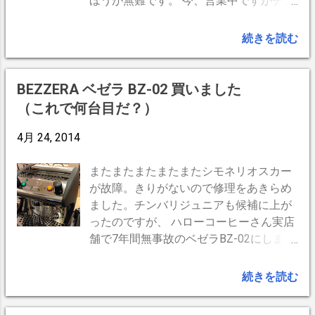
度の曲線にして押し込んだ（「スキッタ
れば、例によって自作しかない。 自由度
ほうが無難です。 今、営業中ですがチャ
ー」と言ってもいいのかしら？）。 湯量
が高そうな穴あきボード 今回材料に選ん
チャッとやっちゃいましょう！ 先ず、フ
の微調整が楽です。少し傾けると点滴、
だのは 穴の直径5ミリの穴あきボード 直
ィルターを外します 次にガスケット。 ド
続きを読む
大きく傾けると通常の湯量。温度計はデ
径5ミリのアルミパイプ だ。どちらも安
ライバーでこじりだすか、先の尖ったも
ジタルが素早い反応を見せます。 現行は
いし。 先ずは自宅で工作なのでボードは
のを突き刺して引きずり出す。 左がフィ
もっぱらこのE-PRANCE。 軽くて 点滴し
大きめにカット。一枚では見た目も貧弱
ルター、次が取り出したガスケット（割
BEZZERA ベゼラ BZ-02 買いました
やすく 傾きで湯量もコントロール出来る
なので二枚重ね に。板を固定するのにパ
れた）、袋入りが新しいガスケット。取
（これで何台目だ？）
過去最安値。＼(^o^)／
イプを２本挿しておき、ノコギリでカッ
り付けはいたって簡単、ただ押し込むだ
ト。 店で現物合わせしてこのサイズに。
けで簡単に入ります。上面が平たい方、
4月 24, 2014
パイプの高さで12.5mm。ボードの穴は
下面がテーパーのかかった方です。 次い
30ミリ間隔。パイプの間隔は90mm。上
でにというか、ガスケットが在った箇所
またまたまたまたまたシモネリオスカー
のパイプ２本だけではグラ付きそうなの
を掃除しておきます。 漏れ等がないか、
が故障。きりがないので修理をあきらめ
で、飾りも兼ねてもう３本追加。 接着剤
一応テスト。 どうせ消耗品いつかは交換
ました。チンバリジュニアも候補に上が
もジョイントも全く使っていません。使
するので、カチカチになる前に交換した
ったのですが、 ハローコーヒーさん実店
用後、不具合を感じたらパイプを入れ替
ほうが楽ですね。
舗で7年間無事故のベゼラBZ-02にしまし
えれば 幅や長さ高さを変えられます。 1
た。実績本位での選択です。 何れにして
台で2タイプ使えます 上面と前面のパイ
もこのクラスの20万〜30万のマシン、
続きを読む
プ、間隔を2タイプ作る。向きを変える
「業務用」とうたってありますが、実際
だけで、ネルドリップ用とペーパードリ
のところは個人が家庭で業務機の味を楽