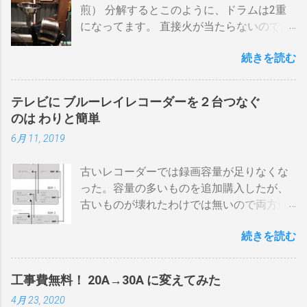
煎） 分解するとこのように、ドラムは2重
になってます。 直接火が当たらないので温
度上昇には時間がかかります。 メリットは
続きを読む
温度計が使える（ドラム内の温度が測れ
る） 火力に対する温度変化が緩やか（２重
ドラムだから熱伝導に時間がかかる） 多少
テレビに ブルーレイレコーダーを２台つなぐ
の蓄熱効果はある チャフが飛び散らない 焙
のは わりと簡単
煎中、外気温や風による温度変化は殆どな
6月 11, 2019
い ぐらいでしょうか。デメリットは 火を消
してもすぐに温度が下がらない。火力を上
古いレコーダーでは録画容量が足りなくな
げても即座に反応しない ガスコンロでは熱
った。容量の多いものを追加購入したが、
量に限界があり１ハゼ８分以内でなら200g
古いものが壊れたわけでは無いので両方使
前後が限界。 300g以上はガスコンロの強火
いたい・・・。 直列式で接続（増幅機能を
全開でも 20分以上は必要 。10分以下の焙
続きを読む
利用する） アンテナ→BDR２→BDR１→テ
煎は無理。 外側ドラム→空気層→内側ドラ
レビ ブルーレイディスクレコーダー、以下
ムの順で熱が伝わるので、温度変化には時
「 BDR 」と略します。 アンテナ信号は、
間がかかります。それを予測したうえでの
工事費無料！ 20A→30A に変えてみた
それぞれのアンテナ入力から出力へと繰り
煎りあがりのタイミングを考慮しなくては
4月 23, 2020
返すだけです。いわば直列です。この方法
なりません。焙煎後１０分経過してもドラ