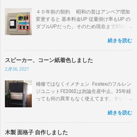
で利得の損失なく接続できます。並列にす
ム内の温度は１００度以上を維持します。
４０年前の契約 昭和の昔はアンペア増加
るとアンテナ信号が弱まりアンテナ利得が
火傷や洋服の焦げにも注意が必要です。 2
変更すると 基本料金UP 従量掛け率もUP の
落ち、増幅器が必要になるでしょう。 壁の
重ドラムで通気性が殆ど無い とうこと。熱
ダブルUPだった。そのため現在まで35年
アンテナ端子から「地上波」と「 BS 」に
し難く冷めにくいのが特徴。 ２．パンチン
間、容量UPは躊躇してきました。 東北電
分かれているものとして説明します。 地上
グ有り一枚ドラム（直火・熱気通過式）
続きを読む
力のHPで容量シュミレーションで我が家の
波の接続（アンテナケーブル２本必要）※
早い話が「 回転式炙り焼き 」です。熱は素
必要容量を試算してみた。 テレビ大小、電
１ 地上波のアンテナケーブルをBDR２の
通りで蓄熱は不可。ガスコンロの炎がその
気毛布２、エアコン、FFクリーンヒータ
「地上波アンテナ入力」端子へ接続 BDR２
まま反映します。中火で200gなら6分程度
スピーカー、コーン紙着色しました
ー・電気ストーブ、ドライヤー、照明15、
の地上波の「テレビへ（出力）」端子と
で、260gなら8分ハゼが来ます。回転数が
2月 06, 2021
AV・オーディオ４、PC2、 AppleTV ・
BDR１の「地上波アンテナ入力」端子をア
速いと温度が下がります。回転を止めると
iPhone ２、冷蔵庫3台、オーブンレンジ
ンテナケーブルで接続 BDR１の「テレビへ
勿論焦げます。放置すれば燃えます。風に
補修ではなくイメチェン Fostexのフルレン
２・トースター、炊飯器・・・・。 を合計
（出力）」端子とテレビの「地上デジタ
よる炎の揺れや、ドラムに風が入るとすぐ
ジユニットFE206Σは勿論生産中止。35年経
してみると 「70アンペア必要」 と表示され
ル」端子をアンテナケーブルで接続しま
温度が下がります。 メリット 火力に対する
っても何の異常もなく使えてます。テレビ
た。７０アンペアは高額になりそうで流石
す。 BSの接続（アンテナケーブル２本必
反応が早い。（蓄熱はゼロ） 二重ドラムに
の再生にも使うので、毎日起床から就寝ま
に無理。 自分で出来る工夫 黄色が漏電ブレ
要）※１ BSのアンテナケーブルをBDR２の
比べて短時間で焙煎できる チャフがドラム
続きを読む
で使ってます。リタイヤしてからは音量を
ーカー、赤色が安全ブレーカー。安全ブレ
「BSアンテナ入力」端子へ接続 BDR２の
の中に溜まらない デメリット ザルのように
あげての音楽鑑賞の時間も随分増えまし
ーカーはすべて20Aとあります。 そこで一
BSの「テレビへ（出力）」端子とBDR１の
素通し。熱気が溜まらない。 温度計は上昇
た。 オーディオとして聞く時は保護のグリ
工夫。まず、各安全ブレーカーを切ってみ
「BSアンテナ入力」端子をアンテナケーブ
か下降か一定かの傾向判断としてなら使え
木製 面格子 自作しました
ルネットを外して聞きます。（外したほう
て、どのコンセントに繋がっているか確認