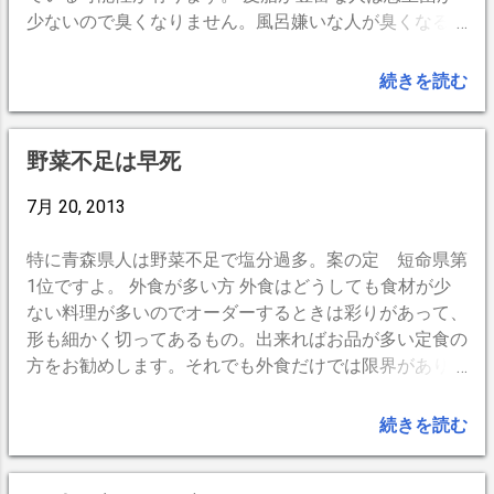
バイザーを付けることをお勧めします。
少ない 私は元々5時起きなので、朝の時間は特にするこ
少ないので臭くなりません。風呂嫌いな人が臭くなるの
少々の雨ではメガネに水滴も付き難いし
ともない。 走るのは朝に決めた。 初めは中国製の
は皮脂の上の層に悪玉菌やその死骸が残っているか、着
ヒサシの効果もあり視界はいいです。 重
17,800円のクロスバイクを購入。毎日続けることが出来
替えない下着や洋服に悪玉菌などが多い可能性が有りま
続きを読む
さは袋に入れた状態で測ってみたのです
るか試しの初期投資。 家の周りをウロウロ走ってみる
す。 皮脂を残すには ひどい外的汚れは洗剤で汚れを落
が、上下合わせても５００ｇ 弱です。...
と意外な発見や、車からは見えなかったものが見えたり
としますが、自分の体から出た汗や 古い角質などは普
して面白い。カメラ持参で走ってはとまり、止まっては
通の熱いシャワーだけで、表面の皮脂と一緒に流れ落ち
野菜不足は早死
走り。行動半径はどんどん広がり半年もすると市内は見
てしまいます。ゴシゴシ擦ったり、洗剤の使いすぎは皮
飽きてしまう。しかし、時間は増やせない。時間を増や
脂を落としてしまうので要注意です。皮脂を落としてし
7月 20, 2013
さずに行動半径を広げるにはスピードを上げるしかな
まうと悪玉菌が蔓延ります。また肌が弱いと思い込んで
い。 そこで、ロードバイクの登場となる。 しかしロー
いる人も皮脂の落とし過ぎの可能性があります。吹き出
特に青森県人は野菜不足で塩分過多。案の定 短命県第
ドバイクは高価。それにドロップハンドル。なんで？
物なども皮脂の落としすぎに原因があるかも知れません
1位ですよ。 外食が多い方 外食はどうしても食材が少
色々ググってみると、ロードバイクは無理なく走るため
ね。 手間もお金も掛からない 生きた皮脂を大切にし
ない料理が多いのでオーダーするときは彩りがあって、
に進化したと分かる。ママチャリで100kmは体を痛める
ましょう。
形も細かく切ってあるもの。出来ればお品が多い定食の
がロードバイクだと可能らしい。 ロードバイクとは私
方をお勧めします。それでも外食だけでは限界がありま
にとって楽に運動するために傑出した自転車のことであ
す。(^^ゞ 主婦の方・自炊の方 海のもの、地上のもの、
る。 普通の自転車と違うロードバイクの特徴は大きく3
山のものをバランスよく...、などといえば面倒に聞こえ
続きを読む
つ。 軽い車体 普通の自転車より5〜10kgは軽い。荷物
ますか。早い話が野菜など食材の種類を増やすことで
を捨てたのと同じでかなり楽になる。 細くて硬いタイ
す。同じ野菜でも、葉と根と茎とそれぞれに別の栄養も