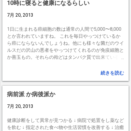
ヤ 転がり抵抗が極端に少ないので ひと漕ぎすると慣性
あります。そんなことを含めたある程度の知識が必要で
10時に寝ると健康になるらしい
だけでもかなり進む。 ・ 両手足腰に体重分散 ママチャ
す。 生食より火を通したほうが量を食べれます。野菜
リなどは椅子に座った姿勢で運転するので長時間にな
の種類をたくさんとるにはコレでもかと切り刻んで多量
7月 20, 2013
る...
に作り、火を通し小分けして保存、調理法を変え、楽に
作る手抜き上手になることです。一番の手抜きは全部ミ
1日に生まれる癌細胞の数は通常の人間で5,000〜8,000
キサーに入れてドロドロのやつを飲んでしまえば超簡
とか言われていますね。 これを毎日やっつけているか
単！！！ 南極越冬隊方式もアリ。炒める、煮る、焼
ら癌にならないんでしょうね。他にも様々な菌だのウイ
く、固めるなど、調理法もかえる。メインのタンパク質
ルスだの沢山の悪者をやっつけてくれるのが免疫細胞と
を鶏、豚、魚などとかえるだけでも目先はかなり代わり
か善玉もの。それらの殆どはタンパク質で出来ているそ
ます。卵もそうですね。これで一週間は出来ます。 因
うな。皮膚や様々な細胞も全てタンパク質。タンパク質
みに我が家では玄米ですが、炊く前に、白ゴマ・麦・寒
の生産が間に合わなくなると当然色々な病気になってい
続きを読む
天・蜂蜜などを入れてから炊きます。胡麻は炊くと柔ら
くわけですね。 午後10〜午前2時 の睡眠ゴールデンタ
かくなって異物感は有りません。混ぜるのが気にならな
イム。 なんとこの時間帯でタンパク質を作るらしいん
い液体や粉、小粒のものは何にでも入れる週間をつけま
ですよ。寝溜めしても無駄。この時間帯を粗末にすると
病前派 か病後派か
しょう。 ご飯がすすむ＝☓ 主食と副食の考え方は廃
体の修理が出来なくなっていく。特別な体質の人が病気
止。 ご飯やパンを中心に考えるとどうしても野菜の味
になると思いたいのですが現実はシンプル。私は死にた
7月 20, 2013
付けも塩分過多になりやすい。ご飯も食材の一つと考え
くないのでこの時間は必ず寝ます。 10時に寝て、2時か
ましょう。 食べる順序は野菜から。 食事の進め方も直
ら活動する人もいますが、タンパク質は出来ても疲労限
健康診断をして異常が見つかる ↓ 病院で処置をし薬など
ぐに血糖値をあげないように、まずは野菜から。そし
界があるので、私は日に7時間は寝るようにしていま
を飲む ↓ 指定された食べ物や生活習慣を改善する ↓ 治癒