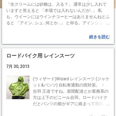
「生クリームには砂糖は、入る？」 通常は少し入れて
いますと答えると 「本場では入れないんだが…」 私
も、ウイーンにはウインナコーヒーはありませんねとふ
ると 「アイン…シュ…何とか…」 と仰る。アインシュペ
ンナと仰りたかったのでしょう。厳密にはそれも違うの
ですが。とても甘いケーキなどと一緒に飲むので生クリ
続きを読む
ームにまで砂糖はいらないのだと思います。 ウイー
ンでの実体験を思い出したいのでしょうか。お気持ちは
分からなくは無いのですが日本で其れを望むのには無理
ロードバイク用 レインスーツ
があります。ウインナコーヒーはあくまでも日本人がイ
メージした「ウイーン風の」コーヒーだからです。日本
7月 30, 2013
ではさほど甘くないケーキなどが通常ですので当店も生
クリーニは少しだけ甘味をつけます。ウインナコーヒー
(ウィザード)Wizard レインスーツ (ジャケ
だけ召し上がる方も多いのです。 来日、或いは日本
ット&パンツ) 自転車通勤の雨対策。 ・
在住外国人の方でも外国料理が最も美味しいのは日本で
合羽 王道ですね。新聞配達とか業務系の
という意見が多いそうです。恐らく昔から舶来畏敬若し
方は上下のビニール合羽。ロードバイク
くは崇拝の念が強い日本人の気質が本場よりもまじめに
だとパンツの裾がギアに絡まって危険。
緻密に取り組んでしまう結果だと思います。 私は勿
透湿性は殆ど無さそうで夏場は着替えが