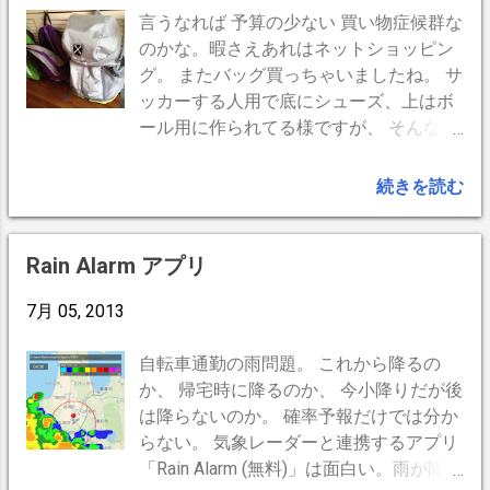
ーキかかる。数年後はそれも効果薄れ遂に玄米に変更。
言うなれば 予算の少ない 買い物症候群な
効果絶大で茶碗2杯に。 50才を過ぎる頃には食事も食べ
のかな。暇さえあれはネットショッピン
方も板につき要領を得て特に問題はないが、運動不足に
グ。 またバッグ買っちゃいましたね。 サ
よる心肺機能や内蔵の運動低下は否めない。関節炎、首
ッカーする人用で底にシューズ、上はボ
鞭打ち、ぎっくり腰などで何をしても痛みや腫れでほぼ
ール用に作られてる様ですが、 そんなこ
運動は諦めていたが、自転車は全身運動らしく何処にも
とは御構い無し。 見た目が気に入って容
負担がないようで早朝サイクリングを続ける。現在は朝
量が確保出来ればOK。 ロードバイクで
続きを読む
晩の自転車通勤のみで往復40分程度。基礎が出来てし
は前傾姿勢なので 後姿ではリュックの底
まうと筋トレが出来るようになり筋肉量も増えるので基
が見えるので気になります。 コレは底が
礎代謝量が1500kcal程度に。 実年齢を15歳下回る！ ・
蛍光色 カナリ目立ちます。 マチが深く、
Rain Alarm アプリ
57才（2013年4月24日現在） 体...
ポケットもいろいろ。Mac、自転車用泥
7月 05, 2013
除け、カッパ、さらにスーパーでの買い
物も...、全て入ってます。とても助かっ
ています。 Good point ・三層構造＋ポケ
自転車通勤の雨問題。 これから降るの
ット内外 リフレクター 見た目より
か、 帰宅時に降るのか、 今小降りだが後
大量に入る Bad point ・特に無し
は降らないのか。 確率予報だけでは分か
らない。 気象レーダーと連携するアプリ
「Rain Alarm (無料)」は面白い。雨が降り