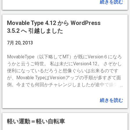
論、砂糖抜きの生クリームでウインナコーヒーをお出し
要りそう。 ・ ポンチョ スポンと被るだ
続きを読む
致しました。それでも思い出の本場の味は再現できない
けで簡単。リュックやハンドルまで全て
と思います。何故ならここは日本だから。(^^)
カバーしてくれるスグレモノもある。 ・
着替えを置く 全身ずぶ濡れお構いなし。
Movable Type 4.12 から WordPress
勤め先で丸々着替える。靴も交換、ヘア
3.5.2 へ 引越しました
ースタイルも直せる環境があれば可能。
全身濡れずに済ませようとすると選択は
7月 20, 2013
合羽でしょう。ググってみると、ブラン
ド物はジャケットだけで ン万円、パンツ
MovableType（以下略してMT）が既にVersion６になろ
も合わせたら数万円。それでも引っ掛け
うかと云うご時世。 私は未だにVersion4.12。 さぞかし
て破けるだろうし、生地など立派すぎて
便利になっているだろうと想像ぐらいは出来るのです
厚くて夏は熱中症になりそう。費用対効
が、Movable TypeはVersionアップの手順が多すぎて面
果で見つけたのがこの Wizard レインス
倒。今までも何回かチャレンジしましたが途中で嫌気が
ーツ 5千円強！。 私は 身長175cm、体
差して諦めました。 今回何気に WordPress だって
重63kg、体脂肪率10％前後。サイズは
かなり進歩してるんじゃないの？ とググってみると
続きを読む
「M」で十分でした。妻は 身長156cm、
「WordPress インストール 5分」 を売りにしてるで
ですが男物の「S」でも大きめでした。
はありませんか。 まず、MTのシステムメニュー→ツー
女性用は作らないでしょうね。(^^ゞ 一応
ルからエクスポートし、そのファイルをWordPressのど
軽い運動＝軽い自転車
スポーツ自転車用ですので、必要なポケ
っかに置けば（『Movable TypeからWordPressへ』で