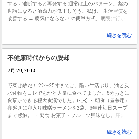
て、きのこなど菌類、海藻、タンパク質、最後に炭水化
す。 眠れない人は体が疲れていない人。 (空腹→)食事
する ↓ 油断すると再発する 通常は上のパターン。薬の
物となります。フルーツは食前がよく、ヨーグルトは食
→運動(疲労)→睡眠→ このサイクルが健康の源。脳も体
世話になると治癒力が低下しそう。私は、 生活習慣を
後がよい。 食事の時間帯 朝は炭水化物を必ず摂り、脳
も休むことが出来るのでストレスもリセットされる。眠
改善する → 病気にならない の簡単方式。病院に行かな
を活発にし、昼は好きなものを食べ（ゆるす！）、夜は
れない人は体の疲労を作ることから初めましょう。1日
いし、薬も飲まない、おまけに治療費もかからない。健
タンパク質重視。夕食は摂取時刻が遅いほど脂肪を蓄積
40分程度の運動。大げさな筋トレよりも有酸素運動が
康診断もしない。やることをやっても病気になるのなら
続きを読む
しやすい。私は9時過ぎには一切食べません。 偏食 こ
お勧めです。歩く、走る、自転車、色々。片道20分な
素直に諦める主義です。 病院や薬はあくまでも応急処
の世に無駄な食材はなくどれでも体に良いのですが、逆
ら往復で40分になります。 2019年7月7日 追記 成長ホ
置で緊急回避のみ。その後は自力で頑張るしかないので
にどれに偏っても弊害が有るのです。偏らない、同じ物
ルモンと睡眠のタイミングが言われていますが。体内時
す。 人間余程の特殊細胞の持ち主でない限り皆同じ。
不健康時代からの脱却
を取り過ぎないように注意しましょう。「体にいいも
計は個人の環境、生活習慣により変化するらしい。寝始
なのに病気になる人とそうでない人がいる。病気の殆ど
の」と聞いてを沢山摂ると毒になります。 〇〇だけの
めの最初の深い眠りが重要で、必ずしも時計のタイミン
は生活習慣病。原因は明白で、やるべきことをやってな
7月 20, 2013
低カロリー・ダイエット りん...
グとは一致しないようです。
いからです。 違うのは、病気なってからやるか、病気
になる前にやるかだけなのです。 どうせやることが同
野菜は敵だ！ 22〜25才までは、酷い生活ぶり。油と炭
じなら 病気になる前に して置いたほうが、急にお金が
水化物をコレでもかと大量に食べてました。5分おきに
必要になったり、入院の為仕事を失ったりしなくて済む
食事ができる程大食漢でした。(-_-;) ・ 朝食（昼兼用）
のです。「手遅れ」はヤバイですよね。 面倒くさがり
寝起きに卵入り味噌ラーメンを2袋、3年連毎日スープ
にはそれなりの結果が待っているのです。初めの半年・
まで感触。 ・ 間食 お菓子・フルーツ興味なし。序に野
1年は大変かもしれませんが、習慣になってしまえば
菜も興味なし。いつでも麺か米か揚げ物を愛する。 ・
「やらなくては！」という意識もなく、普段通りに好き
夕食 外食。豚生姜焼き定食・カツ丼・親子丼・カレー
続きを読む
なことをやるだけなのです。 医学を学んで医師になる
ライスのいずれか。 ・ 夜食 天重。天ぷらを3年間毎日