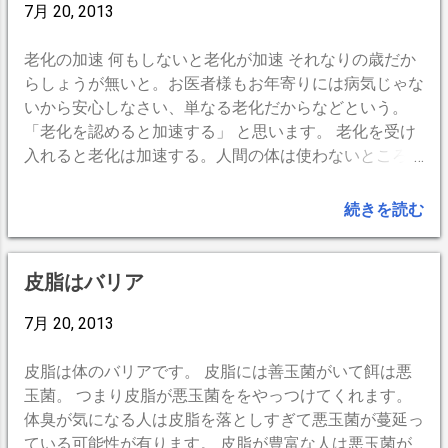
ットや、パンツの裾をまとめるベルクロ
検索して下さい(^^ゞ）後はWordPressが勝手にやって
7月 20, 2013
付きルメットの上から被れるフードなど
くれて、あれよあれよで出来上がり。 使用感。 とても
装備工夫は沢山あります。細かいところ
弄りやすく ビジュアルライクな感じてグーです。自分
老化の加速 何もしないと老化が加速 それなりの歳だか
はググって見て下さい。 洋服の上からそ
のブログを見ていて誤字や異変に気づいたらその場で編
らしょうが無いと。お医者様もお年寄りには病気じゃな
のまま着れる・履ける のがGood！！ 広
集できるのもとても良いです。丸々引越し完了まで述べ
いから安心しなさい、単なる老化だからなどという。
げてみるとこんな感じ。 平置きですので
1時間もあれば十分なのではないでしょうか。 時代はこ
「老化を認めると加速する」 と思います。 老化を受け
不恰好に見えますが、着てみるともう少
ちらのほうに向いてるかもしれませんね。
入れると老化は加速する。人間の体は使わないところか
しスリムです。かといって 「カッコイ
ら退化していきます。使うのをやめなければ衰え難いと
イ！」 とまでは到底言えません。実質本
考えます。 全身・有酸素運動 運動は筋力というより持
続きを読む
位 「濡れたくない！」 の一心ですね。
続。脳や内臓や体の様々の機能を活発にするのが私の目
パンツの裾が広いのでバスケットシュー
的です。普通の生活を普通に持続するにはハードな運動
ズを履いたままでもはけました。その後
や筋トレは必要ないと思います。 私は若いころ無茶を
皮脂はバリア
でベルクロを閉めればチェーンへの巻き
をして、膝関節・慢性腰痛・首鞭打ちなど 散々たるも
込みはありません。 ジッパーも防水でス
のです。歩くと膝が腫れるし走ると腰痛が、首が...など
7月 20, 2013
ッキリ フードは紐で占めるので風邪で外
など。運動できない体だと諦めていました。体に無理な
れたりたことはないようです。 写真はバ
く続けられそうなのは水泳と自転車。 水泳はプールの
皮脂は体のバリアです。 皮脂には善玉菌がいて餌は悪
イザー無しのヘルメット。耳も隠れない
営業時間が合わない・毎日続けるにはお金もかかる。自
玉菌。 つまり皮脂が悪玉菌ををやっつけてくれます。
ので音も普段と同様に聞き取れます。 バ
転車は車体をを買えばあとは維持費は必要ないし時間の
体臭が気になる人は皮脂を落としすぎて悪玉菌が蔓延っ
イザー着けても大丈夫でした。 私は寧ろ
制約もない。 で、自転車に決まり。 軽い車体は負荷が
ている可能性が有ります。 皮脂が豊富な人は悪玉菌が