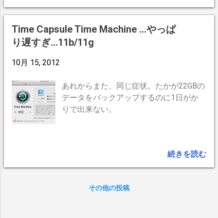
ん...」になるだけですね。私もこれで行
き詰まりました。 で、 ネットワークとか
Wi-FiとかはIPアドレスを認識して接続す
Time Capsule Time Machine ...やっぱ
る訳ですから、ネットワークのIPアドレ
り遅すぎ...11b/11g
スを見つければ良い訳です。私の場合は
Time Capsuleにプリンターを接続してい
10月 15, 2012
ますのでTime CapsuleのIPが分かれば良
いわけです。 AirMacユーティリティーか
あれからまた、同じ症状。たかが22GBの
らTime CapsuleをクリックしてIPアドレ
データをバックアップするのに1日がか
スをメモるとか写メる。 「ネットワーク
りで出来ない。
でこのプリンタを共有」にチェックを忘
れずに Windowsからプリンタの追加、ネ
ットーワークの方を選んで手動でIPアド
続きを読む
レスをいれて、参照メニューの中から自
分のプリンタを選択してドライバを入れ
るという流れになります。 図解入りの詳
その他の投稿
しいやり方はググってみれば色々載って
ますが、仕組みを知ってた方が解りやす
いかと思います。 因みに こちら ↓が解り