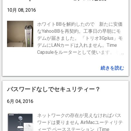
表示されるまで押し続けます。 ・
コーヒー温度
1
コーヒー豆
1
庭
1
10月 08, 2016
macOS 復元（⌘＋R） macOS 復元から
起動するには、Mac の電源を入れた直後
または Mac を再起動した直後に
ホワイトBBを解約したので 新たに安価
「command (⌘) + R」キーを押し続け、
なYahooBBを再契約。工事日の早朝にモ
Apple ロゴが表示されたら離しす。 4番
デムが届きました。 「トリオ3Gplus」モ
目のディスクユーティリティーでチェク
デムにLANカードは入れません。Time
したところ HDに異常がある 様です。バ
Capsuleをルーターとして使います。 裏
ックアップ復元もOSの再インストールを
側接続は通常通り Time Capsule裏側こち
やっても途中で終わってしまい、同じ症
らも通常通り。 ほっといてもTime
続きを読む
状の繰り返しで 進展がありません。やむ
Capsuleの設定はそのままでルーターと
を得ず、Appleサポートに相談したとこ
して使えるはずが上手くいかない。局内
ろ次の方法を紹介されました。 ・ インタ
工事がまだかも知れない。そのままにし
パスワードなしでセキュリティー？
ーネット復元（⌘＋⌥＋R） macOS 復元
て仕事に出かける。 その日の夜、帰宅し
6月 04, 2016
から起動できない場合は、電源を入れた
てみると既に使えるようになっていまし
直後または Mac を再起動した直後に
た。MacBookAir、iPhone2台、
「option + command + R」キーを押し続
AppleTV、全てWi-Fi使えます。 ・局内工
ネットワークの存在が見えなければパス
けて macOS インターネット復元* から起
事中である（作業員の就労時間外？） ・
ワードは要りません AirMacユーティリテ
動します。間もなく回転する地球儀が現
Time Capsuleには時間が必要 だったの
ィーで ベースステーション（Time