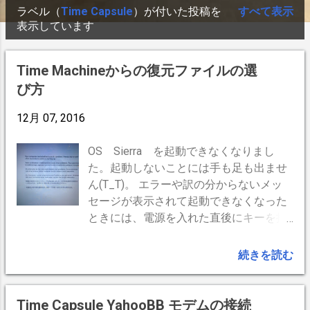
ラベル（
Time Capsule
）が付いた投稿を
すべて表示
投
コーヒー余談
12
テレビ
12
コーヒー焙煎
8
表示しています
稿
車
8
音楽
8
WordPress
7
車庫改装
7
Time Machineからの復元ファイルの選
Bluetooth
6
Time Machine
6
び方
カップ＆ソーサー
6
カレー
6
12月 07, 2016
コーヒーグッズ
6
Time Capsule
5
コーヒーフィルター
5
コーヒー抽出
5
OS Sierra を起動できなくなりまし
た。起動しないことには手も足も出ませ
サーバー
5
コーヒーグラインダー
3
ん(T_T)。 エラーや訳の分からないメッ
アメリカン
2
コーヒードリッパー
2
セージが表示されて起動できなくなった
ときには、電源を入れた直後にキーを押
コーヒー蒸らし
2
CamHi
1
MacBook Air
1
し続けます。キーの組み合わせは3種類
blogger
1
あります。 ・セーフモードで起動（Shift
ウインナコーヒー
1
カメラ
1
続きを読む
＋） Mac を起動または再起動して、起動
コーヒーストロー
1
コーヒー保存
1
音が聞こえたら、すぐに Shift キーを押
したままにします。 Apple ロゴが画面に
コーヒー挽き方
1
コーヒー水温
1
Time Capsule YahooBB モデムの接続