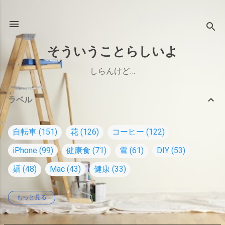
スキップしてメイン コンテンツに移動
そういうことらしいよ
しらんけど…
ラベル
自転車
151
花
126
コーヒー
122
iPhone
99
健康食
71
雪
61
DIY
53
麺
48
Mac
43
健康
33
もっと見る
オーディオ
26
家
23
コーヒー道具
22
Windows
18
水出しコーヒー
17