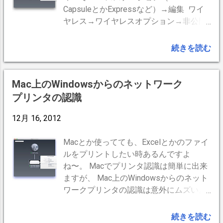
れたらキーを離してもOKです。やがて、
か。どちらにしても ほっとけば、以前と
CapsuleとかExpressなど）→編集 ワイ
Macは工場出荷状態に初期化されます。
同じように使えるということですね。い
ヤレス→ワイヤレスオプション→非公開
Wi-Fi環境必須です。 Wi-Fi環境があるこ
い時代ですよ。(^o^)
ネットワークを作成 でWIFIを「非公開」
とを確認 工場出荷状態に戻す。 Lionから
にし、 更に、iPhoneやMacBookの「Mac
続きを読む
Sierraまでアップグレードする Time
アドレス」を個別登録しておく。 ネット
CapsuleのTime Machineから復元する と
ワーク→アクセス制御→時間制限アクセ
いう流れになります。数時間時間かかる
ス制御→＋ つまり、ネットワークの存在
Mac上のWindowsからのネットワーク
ので覚悟が必要です(-_-;)。 ところが、
は第三者には見えず、且つ、登録された
プリンタの認識
この４.の途中で同じエラーがでて 元の木
デバイス以外は接続出来ない筈。 どうで
阿弥。どうもバックアップファイルも怪
しょう？^_^ （以下サイトを参照させて
12月 16, 2012
しい。そこで 復元時に選択するバックア
頂きました） AirMacで通信制限をかける
ップフォルダを 最近のものではなく、一
方法 MacのMACアドレスを調べる方法
Macとか使ってても、Excelとかのファイ
週間前のものを選択して復元実行。これ
iPhone/iPod Touch MACアドレス(Wi-Fi)
ルをプリントしたい時あるんですよ
は上手くいきました。 Time Machineの正
確認方法
ね〜。 Macでプリンタ認識は簡単に出来
常なバックアップファイルは 「日付フォ
ますが、 Mac上のWindowsからのネット
ルダ以下には Macintosh HDのみ 」 とな
ワークプリンタの認識は意外にムズい。
っているが、異常なファイルは 「日付フ
「プリンタの追加」かたネットワーク上
ォルダ以下にMacintosh...
のプリンタを検索しても「見つかりませ
続きを読む