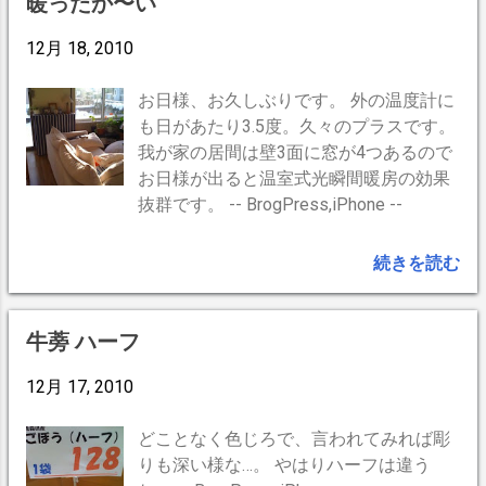
暖ったか〜い
にね…」 と。私も、 「今時はとてもお安
12月 18, 2010
くなったし、人肌程度に自然な温度
で…」 と言いかけたところで、何故私に
そんな知識があるのか、気付いてしまっ
お日様、お久しぶりです。 外の温度計に
た。 私「去年、電気毛布買ったよな？」
も日があたり3.5度。久々のプラスです。
妻「あ、買ったっけ？」 押入れを探ると
我が家の居間は壁3面に窓が4つあるので
案の定、電気敷毛布が出て来た。 お値段
お日様が出ると温室式光瞬間暖房の効果
は2000円弱。消費電力は最大55Wと、暗
抜群です。 -- BrogPress,iPhone --
めの電球並みにかなり少ない。就寝時は
「弱」で十分。 去年、妻は重い湯たんぽ
続きを読む
を両手に持ったまま酷い転び方をして膝
を痛めてしまい可哀想だった。そこで優
しい私は電気敷毛布を買う事にしたのだ
牛蒡 ハーフ
った。その買った事を夫婦共に全く忘れ
12月 17, 2010
てしまっているのは、やはり歳のせいで
しょうね。(ｰｰ;) 早速、スイッチON! --
BrogPress,iPhone --
どことなく色じろで、言われてみれば彫
りも深い様な…。 やはりハーフは違う