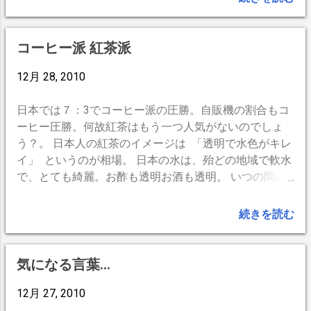
女性にケーキなどを勧めて余裕のあるところを見せまし
ょう。 なんて。 適当に言ってみただけ〜♪( ´θ｀)ノ --
BrogPress,iPhone --
コーヒー派 紅茶派
12月 28, 2010
日本では７：3でコーヒー派の圧勝。自販機の割合もコ
ーヒー圧勝。何故紅茶はもう一つ人気がないのでしょ
う？。 日本人の紅茶のイメージは 「透明で水色がキレ
イ」 というのが相場。 日本の水は、殆どの地域で軟水
で、とても綺麗。お酢も透明お酒も透明。 いつの間に
か紅茶には美味しいというより、上品で綺麗なイメージ
先行型になってしまった。 逆に言うと コクがなくて飲
続きを読む
みごたえのない飲み物というイメージが先行してしまっ
た感。 コーヒーには苦味は欠かせないが、紅茶が苦い
と敬遠される。 コーヒーは濃くても嫌われないが紅茶
気になる言葉…
は苦くて渋いと嫌われる。 緑茶だって濃いのや渋いの
もアリなのに紅茶はナシ。 文句をいわれるのは嫌なの
12月 27, 2010
で飲食店側も濃い紅茶を出さなくなってしまった。 と