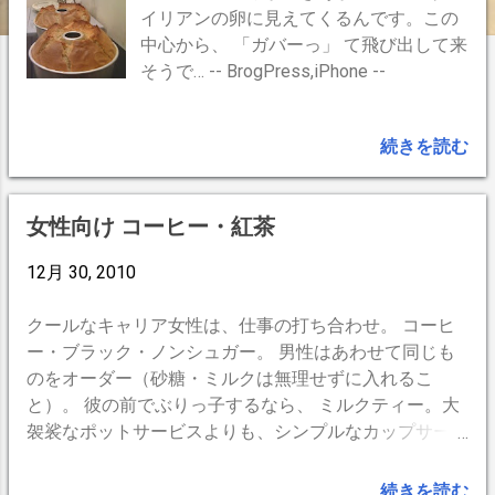
イリアンの卵に見えてくるんです。この
中心から、 「ガバーっ」 て飛び出して来
そうで… -- BrogPress,iPhone --
続きを読む
女性向け コーヒー・紅茶
12月 30, 2010
クールなキャリア女性は、仕事の打ち合わせ。 コーヒ
ー・ブラック・ノンシュガー。 男性はあわせて同じも
のをオーダー（砂糖・ミルクは無理せずに入れるこ
と）。 彼の前でぶりっ子するなら、 ミルクティー。大
袈裟なポットサービスよりも、シンプルなカップサービ
スの方が可愛いく見えます。男性は女性より地味目にコ
ーヒー（ここはブラック・ノンシュガーもありです）。
続きを読む