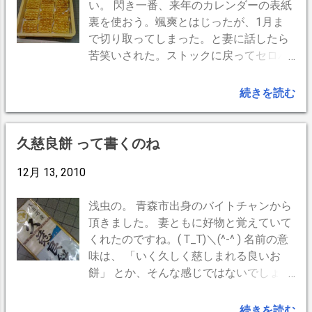
い。 閃き一番、来年のカレンダーの表紙
裏を使おう。颯爽とはじったが、1月ま
で切り取ってしまった。と妻に話したら
苦笑いされた。ストックに戻ってセロハ
ンテープで誤魔化そうとしたら、何と2
月まで切り取っていた。流石に妻には内
続きを読む
緒にした。 -- BrogPress,iPhone --
久慈良餅 って書くのね
12月 13, 2010
浅虫の。 青森市出身のバイトチャンから
頂きました。 妻ともに好物と覚えていて
くれたのですね。( T_T)＼(^-^ ) 名前の意
味は、 「いく久しく慈しまれる良いお
餅」 とか、そんな感じではないでしょう
かね。（適当^^;） ゴチになります。 --
BrogPress,iPhone --
続きを読む