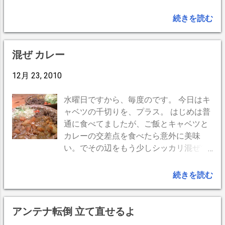
が、この調子でご来店 宜しくお願い致します。
m(__)m
続きを読む
混ぜ カレー
12月 23, 2010
水曜日ですから、毎度のです。 今日はキ
ャベツの千切りを、プラス。 はじめは普
通に食べてましたが、ご飯とキャベツと
カレーの交差点を食べたら意外に美味
い。でその辺をもう少しシッカリ混ぜて
みたらアジアンな感じで、食感も面白く
とても美味い。後半はシッカリ混ぜて、
続きを読む
完食。 -- BrogPress,iPhone --
アンテナ転倒 立て直せるよ