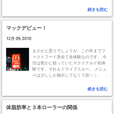
たらもっと大変な事になりそうだし。も
う眠くなって来たし。そう言えば今日は
続きを読む
4時半に起きちゃったし。もう眠くなっ
て来たし...。 -- BrogPress,iPhone --
マックデビュー！
12月 09, 2010
まさかと思うでしょうが、この年までフ
ァストフード系全て未体験なのです。 今
日は密かに狙っていたマクドナルド初体
験です。それもドライブスルー。 メニュ
ーは少ししか掲示してなくて困りまし
た。取り敢えずハンバーガーは押さえて
おきたいのですが、予備知識全くなしで
続きを読む
大慌て。値段が一番安く見えたのは「ベ
ーコンレタスバーガー」。今日は探りの
味見なので、それを一個だけオーダー。
体脂肪率と３本ローラーの関係
私よりも前に車が3台居て、皆さんワン