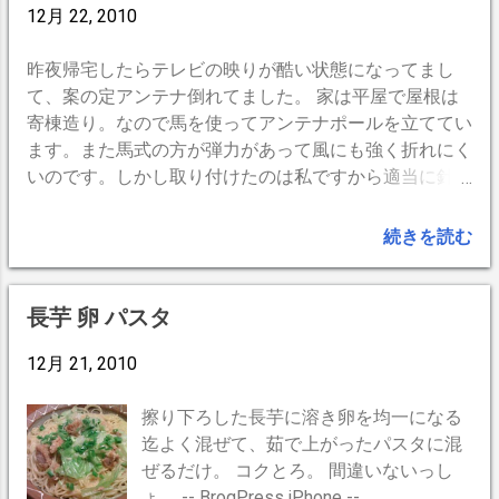
12月 22, 2010
昨夜帰宅したらテレビの映りが酷い状態になってまし
て、案の定アンテナ倒れてました。 家は平屋で屋根は
寄棟造り。なので馬を使ってアンテナポールを立ててい
ます。また馬式の方が弾力があって風にも強く折れにく
いのです。しかし取り付けたのは私ですから適当に針金
で括っておいたので経年強風やカラスの離陸時のキック
バック等でほどけちゃったらしい。 我が家には梯子が
続きを読む
ないので今朝早く親戚の倉庫に押し入り梯子をゲット。
いざ屋根に上ってみると屋根は薄雪で滑るの何のって、
すべるんですが、 立つこと＝転倒＝落下 なので這いず
長芋 卵 パスタ
り回ってやっとこさ補修。服はべちょべちょ。 なんた
ってテレビがないと何も始まらない私ですから頑張るわ
12月 21, 2010
けです。 こちらもどうぞ↓ VHFアンテナは外した方が
擦り下ろした長芋に溶き卵を均一になる
迄よく混ぜて、茹で上がったパスタに混
ぜるだけ。 コクとろ。 間違いないっし
ょ。 -- BrogPress,iPhone --