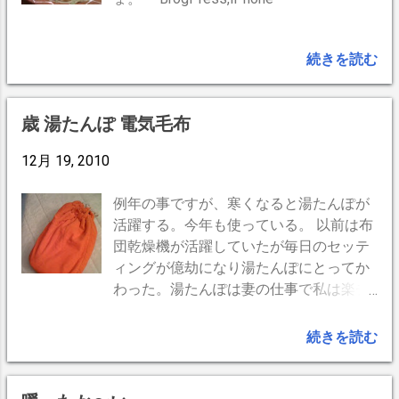
続きを読む
歳 湯たんぽ 電気毛布
12月 19, 2010
例年の事ですが、寒くなると湯たんぽが
活躍する。今年も使っている。 以前は布
団乾燥機が活躍していたが毎日のセッテ
ィングが億劫になり湯たんぽにとってか
わった。湯たんぽは妻の仕事で私は楽チ
ン何もしなくてよい。 夕食後の事。 今日
うちのバイトちゃんが、 「暖まった部屋
続きを読む
でストーブを消して床につくと、夜中に
寒くて目が覚める事がある」 と話してい
た。妻が、 「電気毛布とかあればいいの