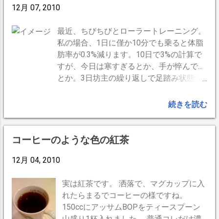
12月 07, 2010
サカ、ドッサリ買っていて、驚きまし
た。 時間はレシートによると5時過ぎて
最近、ちびちびとローラートレーニング。
ます。 走りながらの車中で即試食。車中
私の場合、1日に僅か10分でも乗ると体脂
は暗くて殆んど何を食べているのか見え
肪率が0.3%減ります。10日で3%の計算で
ませんでした。周りの皆さんからはマイ
すが、今日は寒すぎるとか、手が悴んで...
ナス情報ばかりだったせいか、暖かくて
とか。3日坊主の繰り返しで足踏み状態が
フワフワのバンズは心地よく、ソースな
続いています。 今日、遂にお客様に 「少
ど味付けは濃過ぎるかな？自称健康オタ
し太りましたか？」 と言われてしまいま
クにベーコンの油はかなりハードでし
続きを読む
した。西川きよし師匠も 「小さな運動コ
た。 トータルでのわたしの評価は、 「と
ツコツと！」 と言ったとか、言わなかっ
ても美味しい」 です。以前アツアツのモ
たとか。たいして取り柄も無いし、自分の
スバーガーをお土産で頂いたのと大きな
コーヒーのような色の紅茶
持ち味忘れずにがんばろ。 --
違いは感じませんでした。
12月 04, 2010
BrogPress,iPhone --
実は紅茶です。 洒落で、マグカップに入
れたらまるでコーヒーの様ですね。
150ccにアッサムBOPをティースプーン
山盛り1杯入れました。 普通コレだけ濃