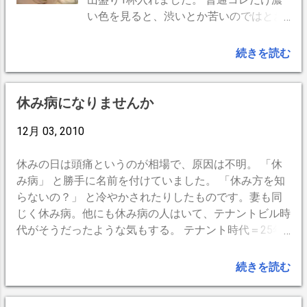
い色を見ると、渋いとか苦いのではとお
思いでしょう。ところが意外に優しい味
です。茶葉がBOPだからでしょうか。寧
続きを読む
ろ紅茶とはこの位の濃いものをいうのだ
とおもいます。 ミルクも入れましょう。
コクがあって、円やかで、奥深い味わい
休み病になりませんか
があります。ヤワに淹れたコーヒーには
12月 03, 2010
負けません。チェンバロで紅茶、是非お
試し下さい。 -- BrogPress,iPhone --
休みの日は頭痛というのが相場で、原因は不明。 「休
み病」 と勝手に名前を付けていました。 「休み方を知
らないの？」 と冷やかされたりしたものです。妻も同
じく休み病。他にも休み病の人はいて、テナントビル時
代がそうだったような気もする。 テナント時代＝25年
間休み病 だったのだ。 休み病にならない為には、兎に
角 忙しく行動するに限る。つまり、体には休みではな
続きを読む
いと思い込ませるのだ。すると、頭痛にはならない。し
かし、やはり1日じゅう動いているから疲れる。ので、