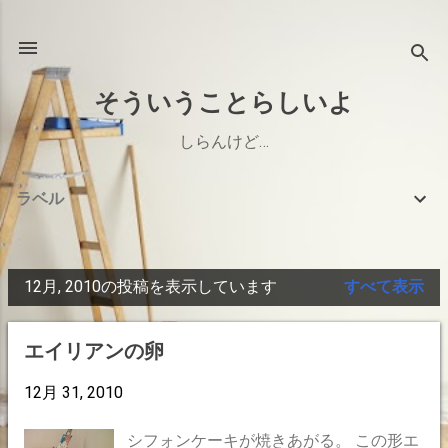
スキップしてメイン コンテンツに移動
そういうことらしいよ
しらんけど…
ラベル
12月, 2010の投稿を表示しています
すべて表示
投
稿
エイリアンの卵
12月 31, 2010
シフォンケーキが焼きあがる。 この形エ