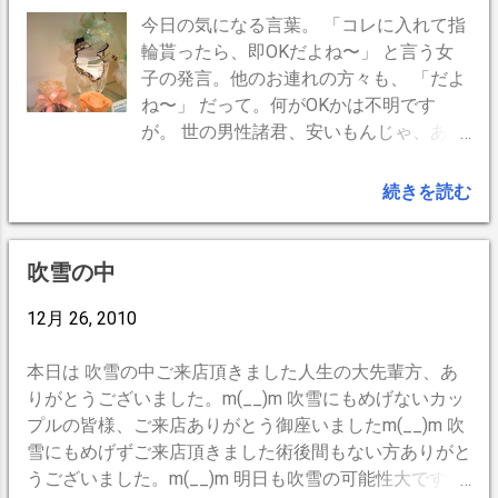
いうのが現在の紅茶事情ではないかしらん。 イギリス
今日の気になる言葉。 「コレに入れて指
をはじめインドなども、透明感にこだわらないのでガッ
輪貰ったら、即OKだよね〜」 と言う女
ツり紅茶にミルク入りが常。 業界の異端児（？）チェ
子の発言。他のお連れの方々も、 「だよ
ンバロで、コーヒーに負ないくらいの濃い紅茶にチャレ
ね〜」 だって。何がOKかは不明です
ンジしてみませんか？
が。 世の男性諸君、安いもんじゃ、あ〜
りませんか？ チェンバロで売ってますけ
ど、クリスマスは過ぎちゃったな。あ、
続きを読む
誕生日はまだじゃない？ --
BrogPress,iPhone --
吹雪の中
12月 26, 2010
本日は 吹雪の中ご来店頂きました人生の大先輩方、あ
りがとうございました。m(__)m 吹雪にもめげないカッ
プルの皆様、ご来店ありがとう御座いましたm(__)m 吹
雪にもめげずご来店頂きました術後間もない方ありがと
うございました。m(__)m 明日も吹雪の可能性大です