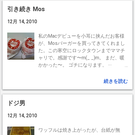
とても良い。全体的に甘さ、水色、フル
引き続き Mos
ーティーさ、香り、全てが円やかで調和
12月 14, 2010
のとれた優しさに満ちている。かなり濃
い目に淹れても、ミルク無しでそのまま
飲める。お客様にも其れとなくお出しし
私のMacデビューを小耳に挟んだお客様
てみましたがミルク入れない方、多かっ
が、Mosバーガーを買ってきてくれまし
た様に思います。 チェンバロの定番アッ
た。この寒空にロックタウンまでママチ
サムはもう少し力強いので、余計に優し
ャリで。感謝です〜m(_ _)m。 まだ、暖
く感じるのかもしれない。 --
かかった〜。 ゴチになります。 --
BrogPress,iPhone --
BrogPress,iPhone --
続きを読む
ドジ男
12月 14, 2010
ワッフルは焼き上がったが、台紙が無