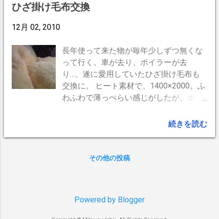
休みが欲しくなる。 今思うと定休日が少ないことと、
ひざ掛け毛布交換
不定期休だったせいではないだろうか。 ここ何年かは
全く症状が出ない。毎週定休日があるからに違いない。
12月 02, 2010
と、 6年も経った今、やっと気づいたという何ともお粗
末な話。 -- BrogPress,iPhone --
長年使って来た物が毎年少しずつ無くな
って行く。車が去り、ボイラーが去
り…、遂に愛用していたひざ掛け毛布も
交換に。 ヒート素材で、1400×2000。ふ
わふわで薄っぺらい感じがしたが、ホッ
カホカである。摩訶不思議。 --
BrogPress,iPhone --
続きを読む
その他の投稿
Powered by Blogger