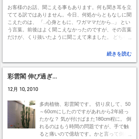
お客様のお話、聞こえる事もあります。何も聞き耳を立
ててる訳ではありません。今日、何処からともなしに聞
こえたのは、 「…心身ともに、ワガママだから…」 とい
う言葉。前後はよく聞こえなかったのですが、その言葉
だけが、くり抜いたように聞こえて来ました。 どちら
かと言えば、ポソリとさり気ない調子です。 耳に残っ
ているので、今日は、続きを夢で見るかもしれません。
続きを読む
-- BrogPress,iPhone --
彩雲閣 伸び過ぎ...
12月 10, 2010
多肉植物、彩雲閣です。 切り戻して、50
～60cmにしたのですがあれから2年経っ
たかな？ 気が付けばまた180cm程に。 倒
れるのはもう時間の問題ですが、手で触
ると痛いので億劫です。かと言って倒れ