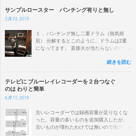
サンプルロースター パンチング有りと無し
3月 23, 2019
１． パンチング無し二重ドラム（熱気焙
煎） 分解するとこのように、ドラムは2重
になってます。 直接火が当たらないので温
度上昇には時間がかかります。 メリットは
続きを読む
温度計が使える（ドラム内の温度が測れ
る） 火力に対する温度変化が緩やか（２重
ドラムだから熱伝導に時間がかかる） 多少
テレビに ブルーレイレコーダーを２台つなぐ
の蓄熱効果はある チャフが飛び散らない 焙
のは わりと簡単
煎中、外気温や風による温度変化は殆どな
6月 11, 2019
い ぐらいでしょうか。デメリットは 火を消
してもすぐに温度が下がらない。火力を上
古いレコーダーでは録画容量が足りなくな
げても即座に反応しない ガスコンロでは熱
った。容量の多いものを追加購入したが、
量に限界があり１ハゼ８分以内でなら200g
古いものが壊れたわけでは無いので両方使
前後が限界。 300g以上はガスコンロの強火
いたい・・・。 直列式で接続（増幅機能を
全開でも 20分以上は必要 。10分以下の焙