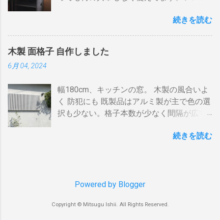
す。 BSの接続（アンテナケーブル２本必
反応が早い。（蓄熱はゼロ） 二重ドラムに
の再生にも使うので、毎日起床から就寝ま
に無理。 自分で出来る工夫 黄色が漏電ブレ
要）※１ BSのアンテナケーブルをBDR２の
比べて短時間で焙煎できる チャフがドラム
続きを読む
で使ってます。リタイヤしてからは音量を
ーカー、赤色が安全ブレーカー。安全ブレ
「BSアンテナ入力」端子へ接続 BDR２の
の中に溜まらない デメリット ザルのように
あげての音楽鑑賞の時間も随分増えまし
ーカーはすべて20Aとあります。 そこで一
BSの「テレビへ（出力）」端子とBDR１の
素通し。熱気が溜まらない。 温度計は上昇
た。 オーディオとして聞く時は保護のグリ
工夫。まず、各安全ブレーカーを切ってみ
「BSアンテナ入力」端子をアンテナケーブ
か下降か一定かの傾向判断としてなら使え
木製 面格子 自作しました
ルネットを外して聞きます。（外したほう
て、どのコンセントに繋がっているか確認
ルで接続 BDR１のBSの「テレビへ（出
るが、通過する空気の温度しかわからない
6月 04, 2024
が高音がマスクされない）。スピーカーグ
します。 W数の高いものは別のコンセント
力）」端子とテレビの「BSデジタル」端子
チャフがパンチングの穴から出てコンロや
リルネットを外すとモノトーンのエンクロ
に割り振りする W数の高いものは同時に使
をアンテナケーブルで接続します。 ※１.
周囲に散らばる 豆の温度と通過する熱気の
幅180cm、キッチンの窓。 木製の風合いよ
ージャーにはコーン紙の色が合わない。暗
わない 一つの安全ブレーカーで２０
BDRを一台追加するだけなら、ケーブルも
温度はイコールではない。風が吹いたら火
く 防犯にも 既製品はアルミ製が主で色の選
い・・・。 そこでコーン紙を白くしたらど
A（2kw）以上にならないように振り分けま
２本追加でOKです。 HDMIケーブルの接続
力が変わる。豆の温度を測る手段がない。
択も少ない。格子本数が少なく間隔が広す
うだろうと、 MacアプリのPixelmetor でシ
す。消費量の多い、電子レンジ、ドライヤ
（HDMIケーブル２本必要）※2 BDRの
焙煎の再現性を上げるには風対策と火力と
ぎる。その割に高価。目隠しには程遠い。
ュミレーションしてみた。コーンの部分を
ー・炊飯器・エアコンなどは複数の安全ブ
「HDMI出力」端子とテレビの「HDMI入
回転数の安定が必要（困難）。これは一番
続きを読む
雪国では氷柱や落雪で変形しているのをよ
レベル補正で白にしてみると、イケそうな
レーカに振り分けて使うのです。非合理的
力」端子を接続します。テレビのHDMI端子
の欠点でしょう。 温度測定は、非接触型
く見かけます。手作りでは壊れてもその箇
感じ。 塗料は何を使う？ 塗料によってコー
ですが効果はあります。 近年、料金設定が
の番号は、自分で分かればどちらの端子で
（※１）の温度計で豆の表面温度を測るこ
所を交換するだけ。格子の間隔や太さも自
ン紙が重くなっても、柔らかくなっても、
変わった 容量UPと増額の関係。 10アンペ
も構いません。 すでにHDMI１本あるな
とが可能なら希望がないわけではない。し
由に選べます。 家の外からの視線も気にな
固くなっても具合は良くない。ググってみ
アごとに 基本料金 月額330円 の増加 のみ
ら、追加で１本用意してください。 ※2.
かし、右手でドラムを回し、左手でレーザ
らず、西陽を和らげ、風情があります。 風
Powered by Blogger
たら、「 コーン紙着色塗材 」というものが
従量増しは ￥0 でいいと。月額330円のア
テレビにHDMI端子が一つしかない場合 は
ーを豆に当...
通しよく、暑い夜も窓を開放して眠られま
あるらしい。個人の方やプロの方も使って
ップならとりあえず30Aに変更しようと思
HDMI分配器 （←Amazon）を使います。テ
Copyright © Mitsugu Ishii. All Rights Reserved.
す。 材料 角材 杉KD12本束
いるようだ。 ファンテック という会社の「
います。 工事費は？ 高額の場合 念の為、
レビの買い替え時には後悔しないように端
20x30x1820 税込2,000円前後。長さ半分