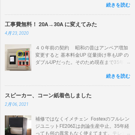
続きを読む
利用する） アンテナ→BDR２→BDR１→テ
煎は無理。 外側ドラム→空気層→内側ドラ
レビ ブルーレイディスクレコーダー、以下
ムの順で熱が伝わるので、温度変化には時
「 BDR 」と略します。 アンテナ信号は、
間がかかります。それを予測したうえでの
工事費無料！ 20A→30A に変えてみた
それぞれのアンテナ入力から出力へと繰り
煎りあがりのタイミングを考慮しなくては
4月 23, 2020
返すだけです。いわば直列です。この方法
なりません。焙煎後１０分経過してもドラ
で利得の損失なく接続できます。並列にす
ム内の温度は１００度以上を維持します。
４０年前の契約 昭和の昔はアンペア増加
るとアンテナ信号が弱まりアンテナ利得が
火傷や洋服の焦げにも注意が必要です。 2
変更すると 基本料金UP 従量掛け率もUP の
落ち、増幅器が必要になるでしょう。 壁の
重ドラムで通気性が殆ど無い とうこと。熱
ダブルUPだった。そのため現在まで35年
アンテナ端子から「地上波」と「 BS 」に
し難く冷めにくいのが特徴。 ２．パンチン
間、容量UPは躊躇してきました。 東北電
分かれているものとして説明します。 地上
グ有り一枚ドラム（直火・熱気通過式）
続きを読む
力のHPで容量シュミレーションで我が家の
波の接続（アンテナケーブル２本必要）※
早い話が「 回転式炙り焼き 」です。熱は素
必要容量を試算してみた。 テレビ大小、電
１ 地上波のアンテナケーブルをBDR２の
通りで蓄熱は不可。ガスコンロの炎がその
気毛布２、エアコン、FFクリーンヒータ
「地上波アンテナ入力」端子へ接続 BDR２
まま反映します。中火で200gなら6分程度
スピーカー、コーン紙着色しました
ー・電気ストーブ、ドライヤー、照明15、
の地上波の「テレビへ（出力）」端子と
で、260gなら8分ハゼが来ます。回転数が
2月 06, 2021
AV・オーディオ４、PC2、 AppleTV ・
BDR１の「地上波アンテナ入力」端子をア
速いと温度が下がります。回転を止めると
iPhone ２、冷蔵庫3台、オーブンレンジ
ンテナケーブルで接続 BDR１の「テレビへ
勿論焦げます。放置すれば燃えます。風に
補修ではなくイメチェン Fostexのフルレン
２・トースター、炊飯器・・・・。 を合計
（出力）」端子とテレビの「地上デジタ
よる炎の揺れや、ドラムに風が入るとすぐ
ジユニットFE206Σは勿論生産中止。35年経
してみると 「70アンペア必要」 と表示され
ル」端子をアンテナケーブルで接続しま
温度が下がります。 メリット 火力に対する
っても何の異常もなく使えてます。テレビ
た。７０アンペアは高額になりそうで流石