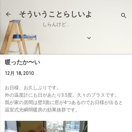
スキップしてメイン コンテンツに移動
そういうことらしいよ
しらんけど…
ラベル
暖ったか〜い
12月 18, 2010
お日様、お久しぶりです。
外の温度計にも日があたり3.5度。久々のプラスです。
我が家の居間は壁3面に窓が4つあるのでお日様が出ると
温室式光瞬間暖房の効果抜群です。