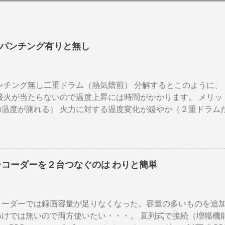
パンチング有りと無し
パンチング無し二重ドラム（熱気焙煎） 分解するとこのように、
接火が当たらないので温度上昇には時間がかかります。 メリッ
の温度が測れる） 火力に対する温度変化が緩やか（２重ドラム
多少の蓄熱効果はある チャフが飛び散らない 焙煎中、外気温
ぐらいでしょうか。デメリットは 火を消してもすぐに温度が下
応しない ガスコンロでは熱量に限界があり１ハゼ８分以内でな
以上はガスコンロの強火全開でも 20分以上は必要 。10分以下の
レコーダーを２台つなぐのは わりと簡単
層→内側ドラムの順で熱が伝わるので、温度変化には時間がか
の煎りあがりのタイミングを考慮しなくてはなりません。焙煎
度は１００度以上を維持します。火傷や洋服の焦げにも注意が必
コーダーでは録画容量が足りなくなった。容量の多いものを追
殆ど無い とうこと。熱し難く冷めにくいのが特徴。 ２．パン
わけでは無いので両方使いたい・・・。 直列式で接続（増幅機
気通過式） 早い話が「 回転式炙り焼き 」です。熱は素通り