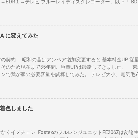
２→BDR１→テレビ ブルーレイディスクレコーダー、以下「 BD
のまま反映します。中火で200gなら6分程度で、260gなら8
は、それぞれのアンテナ入力から出力へと繰り返すだけです。
温度が下がります。回転を止めると勿論焦げます。放置すれば
の損失なく接続できます。並列にするとアンテナ信号が弱まり
ドラムに風が入るとすぐ温度が下がります。 メリット 火力に
になるでしょう。 壁のアンテナ端子から「地上波」と「 BS 
 二重ドラムに比べて短時間で焙煎できる チャフがドラムの中
します。 地上波の接続（アンテナケーブル２本必要）※１ 地
ように素通し。熱気が溜まらない。 温度計は上昇か下降か一定
0A に変えてみた
の「地上波アンテナ入力」端子へ接続 BDR２の地上波の「テレ
が、通過する空気の温度しかわからない チャフがパンチングの
地上波アンテナ入力」端子をアンテナケーブルで接続 BDR１の
ばる 豆の温度と通過する熱気の温度はイコールではない。風が
レビの「地上デジタル」端子をアンテナケーブルで接続します。
度を測る手段がない。焙煎の再現性を上げるには風対策と火力
の契約 昭和の昔はアンペア増加変更すると 基本料金UP 従量
本必要）※１ BSのアンテナケーブルをBDR２の「BSアンテナ
これは一番の欠点でしょう。 温度測定は、非接触型（※１）
。そのため現在まで35年間、容量UPは躊躇してきました。 東
「テレビへ（出力）」端子とBDR１の「BSアンテナ入力」端
ことが可能なら希望がないわけではない。しかし、右手でドラ
ョンで我が家の必要容量を試算してみた。 テレビ大小、電気毛布
R１のBSの「テレビへ（出力）」端子とテレビの「BSデジタル
..
ター・電気ストーブ、ドライヤー、照明15、AV・オーディオ４、PC
ます。 ※１. BDRを一台追加するだけなら、ケーブルも２本追
ne ２、冷蔵庫3台、オーブンレンジ２・トースター、炊飯器・・
接続（HDMIケーブル２本必要）※2 BDRの「HDMI出力」端
ンペア必要」 と表示された。７０アンペアは高額になりそうで
子を接続します。テレビのHDMI端子の番号は、自分で分かれ
 黄色が漏電ブレーカー、赤色が安全ブレーカー。安全ブレーカー
すでにHDMI１本あるなら、追加で１本用意してください。 ※2
着色しました
そこで一工夫。まず、各安全ブレーカーを切ってみて、どのコン
ない場合 は HDMI分配器 （←Amazon）を使います。テレ
ます。 W数の高いものは別のコンセントに割り振りする W数の
に端子の種類や数を確認しておきましょう。後で追加すると自
の安全ブレーカーで２０A（2kw）以上にならないように振り
があるようです。 用意するもの アンテナケーブル2本セット （
なくイメチェン FostexのフルレンジユニットFE206Σは勿
ンジ、ドライヤー・炊飯器・エアコンなどは複数の安全ブレー
コネクタ同士が狭い環境では、手が入りにくいのでアンテナケー