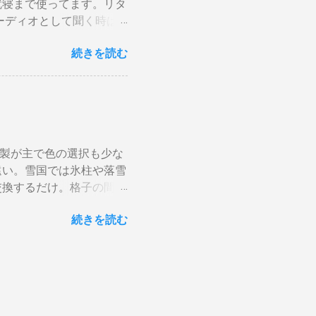
就寝まで使ってます。リタ
Pと増額の関係。 10ア
ーディオとして聞く時は
と。月額330円のアップな
されない）。スピーカーグ
念の為、ググってみると
続きを読む
が合わない。暗い・・・。
にググって、最後に行き着
r でシュミレーションして
y-breaker-20a-30a.htm
 塗料は何を使う？ 塗料
以上、コンセントの定格電流
具合は良くない。ググって
セントの交換工事も必要と
やプロの方も使っているよ
合＝高額工事費の可能性大
PGW ）」をサイトから
たら1.6mm程度の細い
ルミ製が主で色の選択も少な
可能性…、」と表示されます
線全部とコンセン...
遠い。雪国では氷柱や落雪
意したのは妻がケーキを作
交換するだけ。格子の間隔
作業しにくいので、スピ
らげ、風情があります。
します。 刷毛は説明書
続きを読む
20x30x1820 税込
足したり、一度にたっぷり
に固定、上部はサッシ枠に乗
ても薄く少しずつ塗って、
らは40年前に大工さんが
イバーの布巾を絞って準
装 塗装は経年劣化を防ぐ
着しそうで使いたくありま
後の刷毛も水で洗えて簡
T) 清潔感がアップしたの
もOK。 雨雪対策にも、
cmユニットを4個塗っ