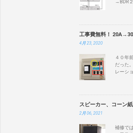
→BDR
の炎がそ
ナ信号
速いと
で利得
れや、
器が必要
はゼロ）
て説明
ザルの
工事費無料！ 20A→3
BDR２
使える
4月 23, 2020
１の「
に散ら
子とテ
豆の温
４０年前
ーブル２
難）。
だった
のBSの
を測る
レーシ
続 BD
を豆に当.
ーンヒー
で接続し
iPho
ーブルの
「70ア
力」端
る工夫
せん。 
スピーカー、コーン紙
す。 
一つしか
2月 06, 2021
確認し
いよう
い 一つ
ないこと
補修では
電子レ
配列や