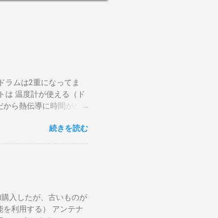
ドラムは2重になってま
トは 温度計が使える（ド
だから熱伝導に時間がか
や風による温度変化は殆ど
続きを読む
がらない。火力を上げても
ら200g前後が限界。
焙煎は無理。 外側ドラム
かります。それを予測した
後１０分経過してもドラム
要です。 2重ドラムで通
加購入したが、古いものが
チング有り一枚ドラム（直
能を利用する） アンテナ
で蓄熱は不可。ガスコンロ