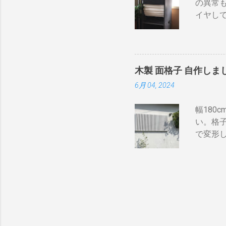
の異常
す。非合
っ直ぐな
イヤし
ンペアご
保護の
らとりあ
リルネ
20A~
そこでコ
いたところは以
みた。
” 安全
木製 面格子 自作しま
によっ
が20A
6月 04, 2024
みたら
なります
うだ。 
ケーブル
幅180
オーダー
やつでし
い。格
が Ch
で変形
るとき
や太さ
ーカー
風通しよ
にある
2,00
塗りす
せるので
乾燥し
施工しま
備して
ために
せん。 
単です
で私は大