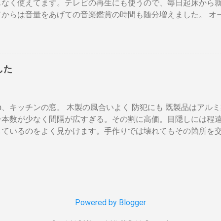
もなく使えてます。テレビの再生にも使うので、毎日起床から
理的ですが効果はあります。 近年、料金設定が変わった 容量U
タイプをおすすめします。 HDMIケーブル２本セット （...
てからは音量をあげての音楽鑑賞の時間も随分増えました。 オ
とに 基本料金 月額330円 の増加 のみ 従量増しは ￥0 でいい
グリルネットを外して聞きます。（外したほうが高音がマスク
えず30Aに変更しようと思います。 工事費は？ 高額の場合 
ットを外すとモノトーンのエンクロージャーにはコーン紙の色
30Aに変更する際、 高額工事になることがある らしいのだ。更
ーン紙を白くしたらどうだろうと、 MacアプリのPixelmeto
下のサイト。 http://kaden.pcinformation.info/breaker/safet
コーンの部分をレベル補正で白にしてみると、イケそうな感じ。
ブレーカーを20Aから30Aに変える場合、電線の太さが2.6mm
した
てコーン紙が重くなっても、柔らかくなっても、固くなっても
以上から30A以下でなければ、屋内配線の張り替え工事、コン
、「 コーン紙着色塗材 」というものがあるらしい。個人の方
。 ” 屋内配線交換不要の場合＝無料 屋内配線交換必要の場
ファンテック という会社の「 スピーカーコーン紙着色剤（白・
の銅線の太さの問題。我が家の屋内配線（Fケーブル）を見てみ
cm、キッチンの窓。 木製の風合いよく 防犯にも 既製品はア
してみた。（古いサイトらしく Safari では「安全ではない
た。ガッカリしながら屋内配線工事費の相場を調べると、屋内配
子本数が少なく間隔が広すぎる。その割に高価。目隠しには程
rom では表示されます。） 刷毛もオマケに付いてきた。私が用
しているのをよく見かけます。手作りでは壊れてもその箇所を
の回転台。ファンテックさんでも回転台の使用を勧めている。 
も自由に選べます。 家の外からの視線も気にならず、西陽を和
ユニットは配線から外してしまいます。作業が終わったら元に戻
く、暑い夜も窓を開放して眠られます。 材料 角材 杉KD12本束 
ように最初に水で濡らして絞っておく。塗りにくいからと水を
0円前後。長さ半分以下だと24本取れます。Hi-cp! サイドは壁
ぎるとコーン紙表面の繊維が剥がれて来ます。多少ムラになっ
全体に軽い方が良いと思います。 幅120cm、浴室の窓。こち
たら重ね塗りを繰り返したほうがいいようです。 マイクロファ
した。 40年経過してますが雪や凍結にも耐え、丈夫です。 塗
おきます。はみ出したら拭き取ります。布製の布巾は繊維が付
は必須です。 水性塗料を刷毛塗りします。シンナー不要、使用
Powered by Blogger
出来上がり 目玉2つのロボットみたい？それは前からです。(T_
。塗装の剥がれが見えたら、随時塗り直しが簡単。スプレー缶で
満足です。色も青白くなくオフホワイトでおすすめです。 20