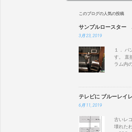
このブログの人気の投稿
サンプルロースター 
3月 23, 2019
１． 
す。 直
ラム内
かる） 
ない 
即座に反
300g
テレビに ブルーレイ
→空気
6月 11, 2019
うえで
内の温
古いレ
気性が
壊れた
火・熱