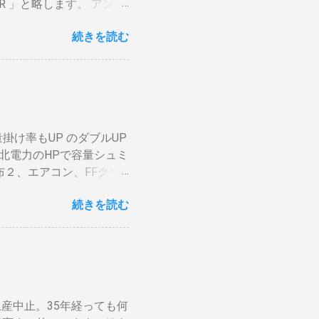
R 」と略します。 アンテ
分ハゼが来ます。回転数が
いわば直列です。この方法
燃えます。風による炎の揺
続きを読む
アンテナ利得が落ち、増幅
対する反応が早い。（蓄熱
」に分かれているものとし
に溜まらない デメリット
上波のアンテナケーブルを
かの傾向判断としてなら
ビへ（出力）」端子とBDR
穴から出てコンロや周囲
「テレビへ（出力）」端
吹いたら火力が変わる。
 BSの接続（アンテナケ
と回転数の安定が必要（困
掛け率もUP のダブルUP
入力」端子へ接続 BDR２
の温度計で豆の表面温度
北電力のHPで容量シュミ
子をアンテナケーブルで接
ムを回し、左手でレーザー
２、エアコン、FFクリ
」端子をアンテナケーブル
2、 AppleTV ・
加でOKです。 HDMIケ
続きを読む
・・。 を合計してみると
子とテレビの「HDMI入
流石に無理。 自分で出来
ばどちらの端子でも構いま
はすべて20Aとありま
. テレビにHDMI端子が
セントに繋がっているか
ビの買い替え時には後悔しな
高いものは同時に使わな
動切り替え機能などが出来
分けます。消費量の多い、
←Amazon） ラックの
論生産中止。35年経っても何
カに振り分けて使うので
ブルはL型端子よりも真