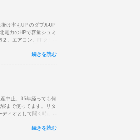
ビへ（出力）」端子とBDR
穴から出てコンロや周囲
「テレビへ（出力）」端
吹いたら火力が変わる。
 BSの接続（アンテナケ
と回転数の安定が必要（困
掛け率もUP のダブルUP
入力」端子へ接続 BDR２
の温度計で豆の表面温度
北電力のHPで容量シュミ
子をアンテナケーブルで接
ムを回し、左手でレーザー
２、エアコン、FFクリ
」端子をアンテナケーブル
2、 AppleTV ・
加でOKです。 HDMIケ
続きを読む
・・。 を合計してみると
子とテレビの「HDMI入
流石に無理。 自分で出来
ばどちらの端子でも構いま
はすべて20Aとありま
. テレビにHDMI端子が
セントに繋がっているか
ビの買い替え時には後悔しな
高いものは同時に使わな
動切り替え機能などが出来
分けます。消費量の多い、
←Amazon） ラックの
論生産中止。35年経っても何
カに振り分けて使うので
ブルはL型端子よりも真
就寝まで使ってます。リタ
Pと増額の関係。 10ア
ーディオとして聞く時は
と。月額330円のアップな
されない）。スピーカーグ
念の為、ググってみると
続きを読む
が合わない。暗い・・・。
にググって、最後に行き着
r でシュミレーションして
y-breaker-20a-30a.htm