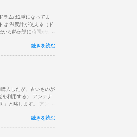
ドラムは2重になってま
トは 温度計が使える（ド
だから熱伝導に時間がか
や風による温度変化は殆ど
続きを読む
がらない。火力を上げても
ら200g前後が限界。
焙煎は無理。 外側ドラム
かります。それを予測した
後１０分経過してもドラム
要です。 2重ドラムで通
加購入したが、古いものが
チング有り一枚ドラム（直
能を利用する） アンテナ
で蓄熱は不可。ガスコンロ
R 」と略します。 アンテ
分ハゼが来ます。回転数が
いわば直列です。この方法
燃えます。風による炎の揺
続きを読む
アンテナ利得が落ち、増幅
対する反応が早い。（蓄熱
」に分かれているものとし
に溜まらない デメリット
上波のアンテナケーブルを
かの傾向判断としてなら