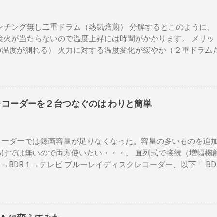
パンチング無し二重ドラム（熱気焙煎） 分解するとこのように、
接火が当たらないので温度上昇には時間がかかります。 メリッ
の温度が測れる） 火力に対する温度変化が緩やか（２重ドラム
多少の蓄熱効果はある チャフが飛び散らない 焙煎中、外気温
ぐらいでしょうか。デメリットは 火を消してもすぐに温度が下
応しない ガスコンロでは熱量に限界があり１ハゼ８分以内でな
以上はガスコンロの強火全開でも 20分以上は必要 。10分以下の
レコーダーを２台つなぐのは わりと簡単
層→内側ドラムの順で熱が伝わるので、温度変化には時間がか
の煎りあがりのタイミングを考慮しなくてはなりません。焙煎
度は１００度以上を維持します。火傷や洋服の焦げにも注意が必
コーダーでは録画容量が足りなくなった。容量の多いものを追
殆ど無い とうこと。熱し難く冷めにくいのが特徴。 ２．パン
わけでは無いので両方使いたい・・・。 直列式で接続（増幅機
気通過式） 早い話が「 回転式炙り焼き 」です。熱は素通り
２→BDR１→テレビ ブルーレイディスクレコーダー、以下「 BD
のまま反映します。中火で200gなら6分程度で、260gなら8
は、それぞれのアンテナ入力から出力へと繰り返すだけです。
温度が下がります。回転を止めると勿論焦げます。放置すれば
の損失なく接続できます。並列にするとアンテナ信号が弱まり
ドラムに風が入るとすぐ温度が下がります。 メリット 火力に
になるでしょう。 壁のアンテナ端子から「地上波」と「 BS 
 二重ドラムに比べて短時間で焙煎できる チャフがドラムの中
します。 地上波の接続（アンテナケーブル２本必要）※１ 地
ように素通し。熱気が溜まらない。 温度計は上昇か下降か一定