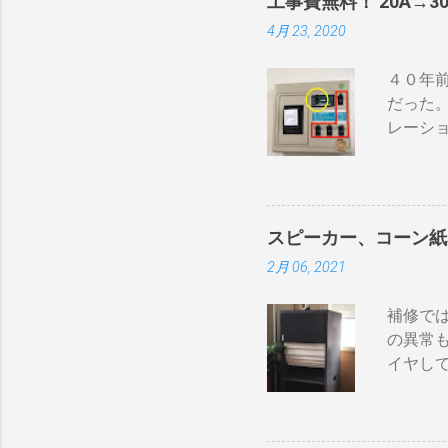
工事費無料！ 20A→3
BDR２
使える
4月 23, 2020
１の「
に散ら
子とテ
豆の温
４０年前
ーブル２
難）。
だった
のBSの
を測る
レーシ
続 BD
を豆に当.
ーンヒー
で接続し
iPho
ーブルの
「70ア
力」端
る工夫
せん。 
スピーカー、コーン紙
す。 
一つしか
2月 06, 2021
確認し
いよう
い 一つ
ないこと
補修では
電子レ
配列や
の異常
す。非合
っ直ぐな
イヤし
ンペアご
保護の
らとりあ
リルネ
20A~
そこでコ
いたところは以