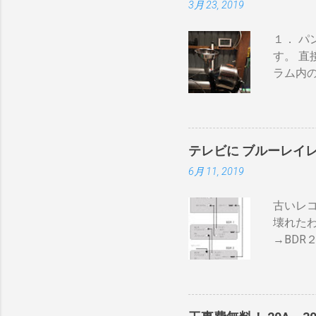
3月 23, 2019
１． 
す。 直
ラム内
かる） 
ない 
即座に反
300g
テレビに ブルーレイ
→空気
6月 11, 2019
うえで
内の温
古いレ
気性が
壊れた
火・熱
→BDR
の炎がそ
ナ信号
速いと
で利得
れや、
器が必要
はゼロ）
て説明
ザルの