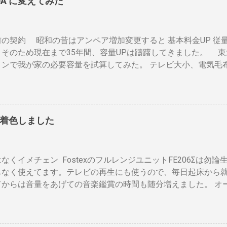
0A に変えてみた
の「地上波アンテナ入力」端子へ接続 BDR２の地上波の「テレ
が、通過する空気の温度しかわからない チャフがパンチングの
地上波アンテナ入力」端子をアンテナケーブルで接続 BDR１の
ばる 豆の温度と通過する熱気の温度はイコールではない。風が
レビの「地上デジタル」端子をアンテナケーブルで接続します。
度を測る手段がない。焙煎の再現性を上げるには風対策と火力
の契約 昭和の昔はアンペア増加変更すると 基本料金UP 従量
本必要）※１ BSのアンテナケーブルをBDR２の「BSアンテナ
これは一番の欠点でしょう。 温度測定は、非接触型（※１）
。そのため現在まで35年間、容量UPは躊躇してきました。 東
「テレビへ（出力）」端子とBDR１の「BSアンテナ入力」端
ことが可能なら希望がないわけではない。しかし、右手でドラ
ョンで我が家の必要容量を試算してみた。 テレビ大小、電気毛布
R１のBSの「テレビへ（出力）」端子とテレビの「BSデジタル
..
ター・電気ストーブ、ドライヤー、照明15、AV・オーディオ４、PC
ます。 ※１. BDRを一台追加するだけなら、ケーブルも２本追
ne ２、冷蔵庫3台、オーブンレンジ２・トースター、炊飯器・・
接続（HDMIケーブル２本必要）※2 BDRの「HDMI出力」端
ンペア必要」 と表示された。７０アンペアは高額になりそうで
子を接続します。テレビのHDMI端子の番号は、自分で分かれ
 黄色が漏電ブレーカー、赤色が安全ブレーカー。安全ブレーカー
すでにHDMI１本あるなら、追加で１本用意してください。 ※2
着色しました
そこで一工夫。まず、各安全ブレーカーを切ってみて、どのコン
ない場合 は HDMI分配器 （←Amazon）を使います。テレ
ます。 W数の高いものは別のコンセントに割り振りする W数の
に端子の種類や数を確認しておきましょう。後で追加すると自
の安全ブレーカーで２０A（2kw）以上にならないように振り
があるようです。 用意するもの アンテナケーブル2本セット （
なくイメチェン FostexのフルレンジユニットFE206Σは勿
ンジ、ドライヤー・炊飯器・エアコンなどは複数の安全ブレー
コネクタ同士が狭い環境では、手が入りにくいのでアンテナケー
もなく使えてます。テレビの再生にも使うので、毎日起床から
理的ですが効果はあります。 近年、料金設定が変わった 容量U
タイプをおすすめします。 HDMIケーブル２本セット （...
てからは音量をあげての音楽鑑賞の時間も随分増えました。 オ
とに 基本料金 月額330円 の増加 のみ 従量増しは ￥0 でいい
グリルネットを外して聞きます。（外したほうが高音がマスク
えず30Aに変更しようと思います。 工事費は？ 高額の場合 
ットを外すとモノトーンのエンクロージャーにはコーン紙の色
30Aに変更する際、 高額工事になることがある らしいのだ。更
ーン紙を白くしたらどうだろうと、 MacアプリのPixelmeto
下のサイト。 http://kaden.pcinformation.info/breaker/safet