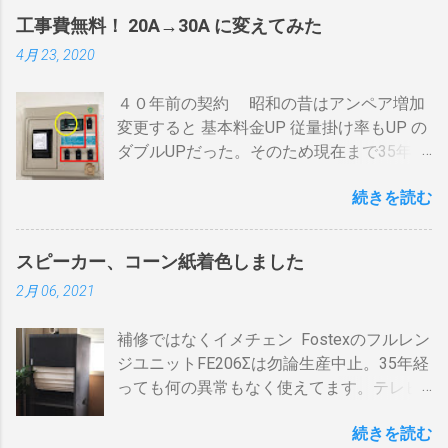
「 BDR 」と略します。 アンテナ信号は、
間がかかります。それを予測したうえでの
工事費無料！ 20A→30A に変えてみた
それぞれのアンテナ入力から出力へと繰り
煎りあがりのタイミングを考慮しなくては
4月 23, 2020
返すだけです。いわば直列です。この方法
なりません。焙煎後１０分経過してもドラ
で利得の損失なく接続できます。並列にす
ム内の温度は１００度以上を維持します。
４０年前の契約 昭和の昔はアンペア増加
るとアンテナ信号が弱まりアンテナ利得が
火傷や洋服の焦げにも注意が必要です。 2
変更すると 基本料金UP 従量掛け率もUP の
落ち、増幅器が必要になるでしょう。 壁の
重ドラムで通気性が殆ど無い とうこと。熱
ダブルUPだった。そのため現在まで35年
アンテナ端子から「地上波」と「 BS 」に
し難く冷めにくいのが特徴。 ２．パンチン
間、容量UPは躊躇してきました。 東北電
分かれているものとして説明します。 地上
グ有り一枚ドラム（直火・熱気通過式）
続きを読む
力のHPで容量シュミレーションで我が家の
波の接続（アンテナケーブル２本必要）※
早い話が「 回転式炙り焼き 」です。熱は素
必要容量を試算してみた。 テレビ大小、電
１ 地上波のアンテナケーブルをBDR２の
通りで蓄熱は不可。ガスコンロの炎がその
気毛布２、エアコン、FFクリーンヒータ
「地上波アンテナ入力」端子へ接続 BDR２
まま反映します。中火で200gなら6分程度
スピーカー、コーン紙着色しました
ー・電気ストーブ、ドライヤー、照明15、
の地上波の「テレビへ（出力）」端子と
で、260gなら8分ハゼが来ます。回転数が
2月 06, 2021
AV・オーディオ４、PC2、 AppleTV ・
BDR１の「地上波アンテナ入力」端子をア
速いと温度が下がります。回転を止めると
iPhone ２、冷蔵庫3台、オーブンレンジ
ンテナケーブルで接続 BDR１の「テレビへ
勿論焦げます。放置すれば燃えます。風に
補修ではなくイメチェン Fostexのフルレン
２・トースター、炊飯器・・・・。 を合計
（出力）」端子とテレビの「地上デジタ
よる炎の揺れや、ドラムに風が入るとすぐ
ジユニットFE206Σは勿論生産中止。35年経
してみると 「70アンペア必要」 と表示され
ル」端子をアンテナケーブルで接続しま
温度が下がります。 メリット 火力に対する
っても何の異常もなく使えてます。テレビ
た。７０アンペアは高額になりそうで流石
す。 BSの接続（アンテナケーブル２本必
反応が早い。（蓄熱はゼロ） 二重ドラムに
の再生にも使うので、毎日起床から就寝ま
に無理。 自分で出来る工夫 黄色が漏電ブレ
要）※１ BSのアンテナケーブルをBDR２の
比べて短時間で焙煎できる チャフがドラム
続きを読む
で使ってます。リタイヤしてからは音量を
ーカー、赤色が安全ブレーカー。安全ブレ
「BSアンテナ入力」端子へ接続 BDR２の
の中に溜まらない デメリット ザルのように