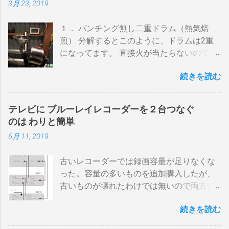
3月 23, 2019
１． パンチング無し二重ドラム（熱気焙
煎） 分解するとこのように、ドラムは2重
になってます。 直接火が当たらないので温
度上昇には時間がかかります。 メリットは
続きを読む
温度計が使える（ドラム内の温度が測れ
る） 火力に対する温度変化が緩やか（２重
ドラムだから熱伝導に時間がかかる） 多少
テレビに ブルーレイレコーダーを２台つなぐ
の蓄熱効果はある チャフが飛び散らない 焙
のは わりと簡単
煎中、外気温や風による温度変化は殆どな
6月 11, 2019
い ぐらいでしょうか。デメリットは 火を消
してもすぐに温度が下がらない。火力を上
古いレコーダーでは録画容量が足りなくな
げても即座に反応しない ガスコンロでは熱
った。容量の多いものを追加購入したが、
量に限界があり１ハゼ８分以内でなら200g
古いものが壊れたわけでは無いので両方使
前後が限界。 300g以上はガスコンロの強火
いたい・・・。 直列式で接続（増幅機能を
全開でも 20分以上は必要 。10分以下の焙
続きを読む
利用する） アンテナ→BDR２→BDR１→テ
煎は無理。 外側ドラム→空気層→内側ドラ
レビ ブルーレイディスクレコーダー、以下
ムの順で熱が伝わるので、温度変化には時