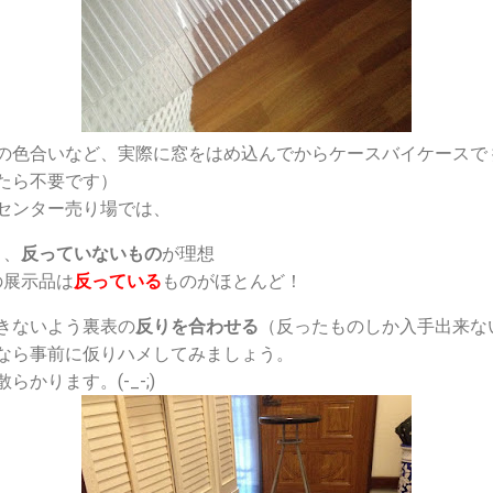
の色合いなど、実際に窓をはめ込んでからケースバイケースで
たら不要です）
センター売り場では、
り、
反っていないもの
が理想
の展示品は
反っている
ものがほとんど！
きないよう裏表の
反りを合わせる
（反ったものしか入手出来な
なら事前に仮りハメしてみましょう。
かります。(-_-;)