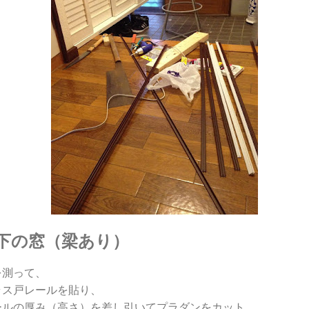
以下の窓（梁あり）
を測って、
ラス戸レールを貼り、
ールの厚み（高さ）を差し引いてプラダンをカット