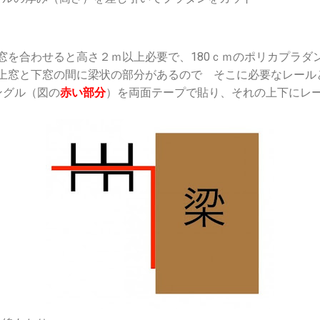
窓を合わせると高さ２ｍ以上必要で、180ｃｍのポリカプラダ
上窓と下窓の間に梁状の部分があるので そこに必要なレールと
ングル（図の
赤い部分
）を両面テープで貼り、それの上下にレー