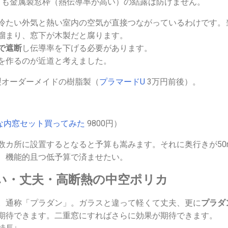
ても金属製窓枠（熱伝導率が高い）の結露は防げません。
冷たい外気と熱い室内の空気が直接つながっているわけです。
溜まり、窓下が木製だと腐ります。
で遮断
し伝導率を下げる必要があります。
を作るのが近道と考えました。
製オーダーメイドの樹脂製（
プラマードU
3万円前後）。
な内窓セット買ってみた
9800円）
数カ所に設置するとなると予算も嵩みます。それに奥行きが50
、機能的且つ低予算で済ませたい。
い・丈夫・高断熱の中空ポリカ
。通称「プラダン」。ガラスと違って軽くて丈夫、更に
プラダ
期待できます。二重窓にすればさらに効果が期待できます。