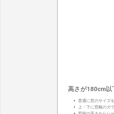
高さが180cm
普通に窓のサイズ
上・下に窓幅のガ
窓枠の高さからレ