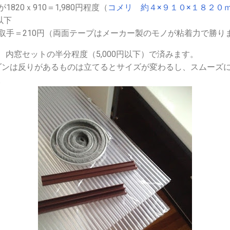
820ｘ910＝1,980円程度（
コメリ 約４×９１０×１８２０
以下
取手＝210円（両面テープはメーカー製のモノが粘着力で勝り
内窓セットの半分程度（5,000円以下）で済みます。
ダンは反りがあるものは立てるとサイズが変わるし、スムーズ
。