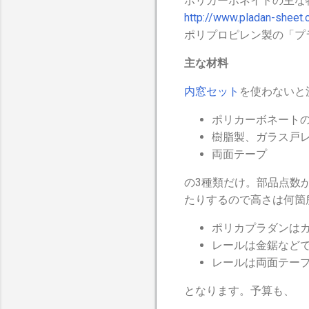
ポリカーボネイトの主な
http://www.pladan-sheet
ポリプロピレン製の「プ
主な材料
内窓セット
を使わないと
ポリカーボネートの
樹脂製、ガラス戸
両面テープ
の3種類だけ。部品点数
たりするので高さは何箇
ポリカプラダンは
レールは金鋸など
レールは両面テー
となります。予算も、