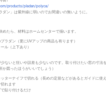
特長↓
.com/products/pladan/polyca/
ラダン」は紫外線に弱いのでお間違いの無いように。
決めたら、材料はホームセンターで揃います。
プラダン（更にUVアップの商品も有ります）
レール（上下あり）
が少ないと狂いや誤差も少ないのです。取り付けたい窓の寸法
所か図ったほうがいいでしょう）
カッターナイフで切れる（長めの定規などがあるとガイドに使
で切れます
プで貼り付けるだけ