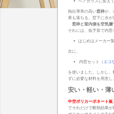
ペアガラスに変え
熱伝導率の高い
窓枠
が、
果も落ちる。窓下に水が
窓枠と
室内側を空気層
それには、低予算で内窓
はじめはメーカー
次に、
内窓セット（
エコ
を使いました。しかし、
ずに必要な材料を用意し
安い・軽い・薄
中空ポリカーボネート板
でそれだけで断熱効果が