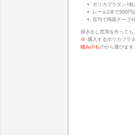
ポリカプラダン1枚が1
レール2本で500円
百均で両面テープ+
掃き出し窓用を作っても、
※
購入するポリカプラ
積みのも
のから選びます