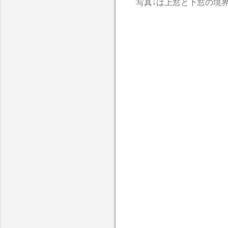
写真↓は上窓と下窓の境