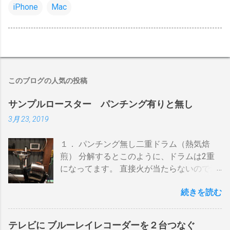
iPhone
Mac
このブログの人気の投稿
サンプルロースター パンチング有りと無し
3月 23, 2019
１． パンチング無し二重ドラム（熱気焙
煎） 分解するとこのように、ドラムは2重
になってます。 直接火が当たらないので温
度上昇には時間がかかります。 メリットは
続きを読む
温度計が使える（ドラム内の温度が測れ
る） 火力に対する温度変化が緩やか（２重
ドラムだから熱伝導に時間がかかる） 多少
テレビに ブルーレイレコーダーを２台つなぐ