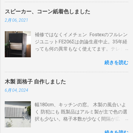
必要容量を試算してみた。 テレビ大小、電
１ 地上波のアンテナケーブルをBDR２の
通りで蓄熱は不可。ガスコンロの炎がその
気毛布２、エアコン、FFクリーンヒータ
「地上波アンテナ入力」端子へ接続 BDR２
まま反映します。中火で200gなら6分程度
スピーカー、コーン紙着色しました
ー・電気ストーブ、ドライヤー、照明15、
の地上波の「テレビへ（出力）」端子と
で、260gなら8分ハゼが来ます。回転数が
2月 06, 2021
AV・オーディオ４、PC2、 AppleTV ・
BDR１の「地上波アンテナ入力」端子をア
速いと温度が下がります。回転を止めると
iPhone ２、冷蔵庫3台、オーブンレンジ
ンテナケーブルで接続 BDR１の「テレビへ
勿論焦げます。放置すれば燃えます。風に
補修ではなくイメチェン Fostexのフルレン
２・トースター、炊飯器・・・・。 を合計
（出力）」端子とテレビの「地上デジタ
よる炎の揺れや、ドラムに風が入るとすぐ
ジユニットFE206Σは勿論生産中止。35年経
してみると 「70アンペア必要」 と表示され
ル」端子をアンテナケーブルで接続しま
温度が下がります。 メリット 火力に対する
っても何の異常もなく使えてます。テレビ
た。７０アンペアは高額になりそうで流石
す。 BSの接続（アンテナケーブル２本必
反応が早い。（蓄熱はゼロ） 二重ドラムに
の再生にも使うので、毎日起床から就寝ま
に無理。 自分で出来る工夫 黄色が漏電ブレ
要）※１ BSのアンテナケーブルをBDR２の
比べて短時間で焙煎できる チャフがドラム
続きを読む
で使ってます。リタイヤしてからは音量を
ーカー、赤色が安全ブレーカー。安全ブレ
「BSアンテナ入力」端子へ接続 BDR２の
の中に溜まらない デメリット ザルのように
あげての音楽鑑賞の時間も随分増えまし
ーカーはすべて20Aとあります。 そこで一
BSの「テレビへ（出力）」端子とBDR１の
素通し。熱気が溜まらない。 温度計は上昇
た。 オーディオとして聞く時は保護のグリ
工夫。まず、各安全ブレーカーを切ってみ
「BSアンテナ入力」端子をアンテナケーブ
か下降か一定かの傾向判断としてなら使え
木製 面格子 自作しました
ルネットを外して聞きます。（外したほう
て、どのコンセントに繋がっているか確認
ルで接続 BDR１のBSの「テレビへ（出
るが、通過する空気の温度しかわからない
6月 04, 2024
が高音がマスクされない）。スピーカーグ
します。 W数の高いものは別のコンセント
力）」端子とテレビの「BSデジタル」端子
チャフがパンチングの穴から出てコンロや
リルネットを外すとモノトーンのエンクロ
に割り振りする W数の高いものは同時に使
をアンテナケーブルで接続します。 ※１.
周囲に散らばる 豆の温度と通過する熱気の
幅180cm、キッチンの窓。 木製の風合いよ
ージャーにはコーン紙の色が合わない。暗
わない 一つの安全ブレーカーで２０
BDRを一台追加するだけなら、ケーブルも
温度はイコールではない。風が吹いたら火
く 防犯にも 既製品はアルミ製が主で色の選
い・・・。 そこでコーン紙を白くしたらど
A（2kw）以上にならないように振り分けま
２本追加でOKです。 HDMIケーブルの接続
力が変わる。豆の温度を測る手段がない。
択も少ない。格子本数が少なく間隔が広す
うだろうと、 MacアプリのPixelmetor でシ
す。消費量の多い、電子レンジ、ドライヤ
（HDMIケーブル２本必要）※2 BDRの
焙煎の再現性を上げるには風対策と火力と
ぎる。その割に高価。目隠しには程遠い。
ュミレーションしてみた。コーンの部分を
ー・炊飯器・エアコンなどは複数の安全ブ
「HDMI出力」端子とテレビの「HDMI入
回転数の安定が必要（困難）。これは一番
続きを読む