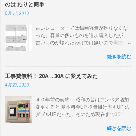
の蓄熱効果はある チャフが飛び散らない 焙
のは わりと簡単
煎中、外気温や風による温度変化は殆どな
6月 11, 2019
い ぐらいでしょうか。デメリットは 火を消
してもすぐに温度が下がらない。火力を上
古いレコーダーでは録画容量が足りなくな
げても即座に反応しない ガスコンロでは熱
った。容量の多いものを追加購入したが、
量に限界があり１ハゼ８分以内でなら200g
古いものが壊れたわけでは無いので両方使
前後が限界。 300g以上はガスコンロの強火
いたい・・・。 直列式で接続（増幅機能を
全開でも 20分以上は必要 。10分以下の焙
続きを読む
利用する） アンテナ→BDR２→BDR１→テ
煎は無理。 外側ドラム→空気層→内側ドラ
レビ ブルーレイディスクレコーダー、以下
ムの順で熱が伝わるので、温度変化には時
「 BDR 」と略します。 アンテナ信号は、
間がかかります。それを予測したうえでの
工事費無料！ 20A→30A に変えてみた
それぞれのアンテナ入力から出力へと繰り
煎りあがりのタイミングを考慮しなくては
4月 23, 2020
返すだけです。いわば直列です。この方法
なりません。焙煎後１０分経過してもドラ
で利得の損失なく接続できます。並列にす
ム内の温度は１００度以上を維持します。
４０年前の契約 昭和の昔はアンペア増加
るとアンテナ信号が弱まりアンテナ利得が
火傷や洋服の焦げにも注意が必要です。 2
変更すると 基本料金UP 従量掛け率もUP の
落ち、増幅器が必要になるでしょう。 壁の
重ドラムで通気性が殆ど無い とうこと。熱
ダブルUPだった。そのため現在まで35年
アンテナ端子から「地上波」と「 BS 」に
し難く冷めにくいのが特徴。 ２．パンチン
間、容量UPは躊躇してきました。 東北電
分かれているものとして説明します。 地上
グ有り一枚ドラム（直火・熱気通過式）
続きを読む
力のHPで容量シュミレーションで我が家の
波の接続（アンテナケーブル２本必要）※
早い話が「 回転式炙り焼き 」です。熱は素