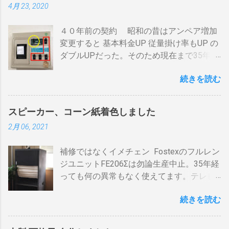
4月 23, 2020
返すだけです。いわば直列です。この方法
なりません。焙煎後１０分経過してもドラ
で利得の損失なく接続できます。並列にす
ム内の温度は１００度以上を維持します。
４０年前の契約 昭和の昔はアンペア増加
るとアンテナ信号が弱まりアンテナ利得が
火傷や洋服の焦げにも注意が必要です。 2
変更すると 基本料金UP 従量掛け率もUP の
落ち、増幅器が必要になるでしょう。 壁の
重ドラムで通気性が殆ど無い とうこと。熱
ダブルUPだった。そのため現在まで35年
アンテナ端子から「地上波」と「 BS 」に
し難く冷めにくいのが特徴。 ２．パンチン
間、容量UPは躊躇してきました。 東北電
分かれているものとして説明します。 地上
グ有り一枚ドラム（直火・熱気通過式）
続きを読む
力のHPで容量シュミレーションで我が家の
波の接続（アンテナケーブル２本必要）※
早い話が「 回転式炙り焼き 」です。熱は素
必要容量を試算してみた。 テレビ大小、電
１ 地上波のアンテナケーブルをBDR２の
通りで蓄熱は不可。ガスコンロの炎がその
気毛布２、エアコン、FFクリーンヒータ
「地上波アンテナ入力」端子へ接続 BDR２
まま反映します。中火で200gなら6分程度
スピーカー、コーン紙着色しました
ー・電気ストーブ、ドライヤー、照明15、
の地上波の「テレビへ（出力）」端子と
で、260gなら8分ハゼが来ます。回転数が
2月 06, 2021
AV・オーディオ４、PC2、 AppleTV ・
BDR１の「地上波アンテナ入力」端子をア
速いと温度が下がります。回転を止めると
iPhone ２、冷蔵庫3台、オーブンレンジ
ンテナケーブルで接続 BDR１の「テレビへ
勿論焦げます。放置すれば燃えます。風に
補修ではなくイメチェン Fostexのフルレン
２・トースター、炊飯器・・・・。 を合計
（出力）」端子とテレビの「地上デジタ
よる炎の揺れや、ドラムに風が入るとすぐ
ジユニットFE206Σは勿論生産中止。35年経
してみると 「70アンペア必要」 と表示され
ル」端子をアンテナケーブルで接続しま
温度が下がります。 メリット 火力に対する
っても何の異常もなく使えてます。テレビ
た。７０アンペアは高額になりそうで流石
す。 BSの接続（アンテナケーブル２本必
反応が早い。（蓄熱はゼロ） 二重ドラムに
の再生にも使うので、毎日起床から就寝ま
に無理。 自分で出来る工夫 黄色が漏電ブレ
要）※１ BSのアンテナケーブルをBDR２の
比べて短時間で焙煎できる チャフがドラム
続きを読む
で使ってます。リタイヤしてからは音量を
ーカー、赤色が安全ブレーカー。安全ブレ
「BSアンテナ入力」端子へ接続 BDR２の
の中に溜まらない デメリット ザルのように
あげての音楽鑑賞の時間も随分増えまし
ーカーはすべて20Aとあります。 そこで一
BSの「テレビへ（出力）」端子とBDR１の
素通し。熱気が溜まらない。 温度計は上昇
た。 オーディオとして聞く時は保護のグリ
工夫。まず、各安全ブレーカーを切ってみ