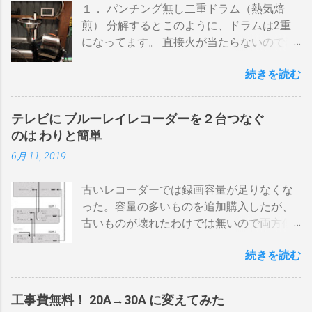
１． パンチング無し二重ドラム（熱気焙
煎） 分解するとこのように、ドラムは2重
になってます。 直接火が当たらないので温
度上昇には時間がかかります。 メリットは
続きを読む
温度計が使える（ドラム内の温度が測れ
る） 火力に対する温度変化が緩やか（２重
ドラムだから熱伝導に時間がかかる） 多少
テレビに ブルーレイレコーダーを２台つなぐ
の蓄熱効果はある チャフが飛び散らない 焙
のは わりと簡単
煎中、外気温や風による温度変化は殆どな
6月 11, 2019
い ぐらいでしょうか。デメリットは 火を消
してもすぐに温度が下がらない。火力を上
古いレコーダーでは録画容量が足りなくな
げても即座に反応しない ガスコンロでは熱
った。容量の多いものを追加購入したが、
量に限界があり１ハゼ８分以内でなら200g
古いものが壊れたわけでは無いので両方使
前後が限界。 300g以上はガスコンロの強火
いたい・・・。 直列式で接続（増幅機能を
全開でも 20分以上は必要 。10分以下の焙
続きを読む
利用する） アンテナ→BDR２→BDR１→テ
煎は無理。 外側ドラム→空気層→内側ドラ
レビ ブルーレイディスクレコーダー、以下
ムの順で熱が伝わるので、温度変化には時
「 BDR 」と略します。 アンテナ信号は、
間がかかります。それを予測したうえでの
工事費無料！ 20A→30A に変えてみた
それぞれのアンテナ入力から出力へと繰り
煎りあがりのタイミングを考慮しなくては