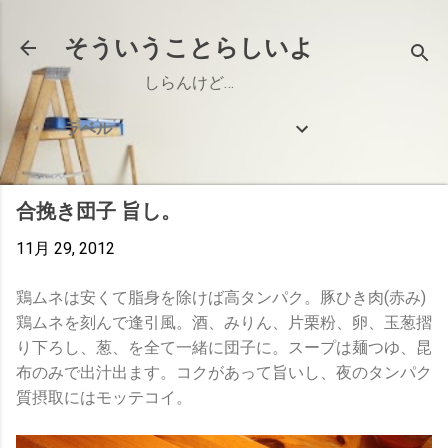
スキップしてメイン コンテンツに移動
そういうことらしいよ
しらんけど…
ラベル
合挽き団子 旨し。
11月 29, 2012
鶏ムネは安くて脂身を除けば高タンパク。
豚ひき肉(赤み)
鶏ムネを刻んで逢引風。酒、みりん、片栗粉、卵、玉葱摺
り下ろし、葱、を全て一緒に団子に。スープは麺つゆ、昆
布のみで出汁出ます。コクがあって旨いし、夜のタンパク
質摂取にはモッテコイ。