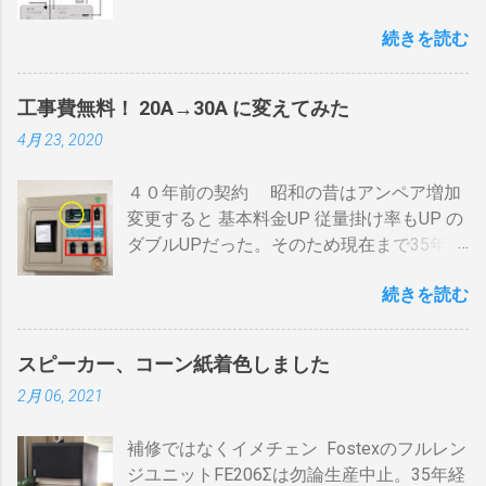
いたい・・・。 直列式で接続（増幅機能を
全開でも 20分以上は必要 。10分以下の焙
続きを読む
利用する） アンテナ→BDR２→BDR１→テ
煎は無理。 外側ドラム→空気層→内側ドラ
レビ ブルーレイディスクレコーダー、以下
ムの順で熱が伝わるので、温度変化には時
「 BDR 」と略します。 アンテナ信号は、
間がかかります。それを予測したうえでの
工事費無料！ 20A→30A に変えてみた
それぞれのアンテナ入力から出力へと繰り
煎りあがりのタイミングを考慮しなくては
4月 23, 2020
返すだけです。いわば直列です。この方法
なりません。焙煎後１０分経過してもドラ
で利得の損失なく接続できます。並列にす
ム内の温度は１００度以上を維持します。
４０年前の契約 昭和の昔はアンペア増加
るとアンテナ信号が弱まりアンテナ利得が
火傷や洋服の焦げにも注意が必要です。 2
変更すると 基本料金UP 従量掛け率もUP の
落ち、増幅器が必要になるでしょう。 壁の
重ドラムで通気性が殆ど無い とうこと。熱
ダブルUPだった。そのため現在まで35年
アンテナ端子から「地上波」と「 BS 」に
し難く冷めにくいのが特徴。 ２．パンチン
間、容量UPは躊躇してきました。 東北電
分かれているものとして説明します。 地上
グ有り一枚ドラム（直火・熱気通過式）
続きを読む
力のHPで容量シュミレーションで我が家の
波の接続（アンテナケーブル２本必要）※
早い話が「 回転式炙り焼き 」です。熱は素
必要容量を試算してみた。 テレビ大小、電
１ 地上波のアンテナケーブルをBDR２の
通りで蓄熱は不可。ガスコンロの炎がその
気毛布２、エアコン、FFクリーンヒータ
「地上波アンテナ入力」端子へ接続 BDR２
まま反映します。中火で200gなら6分程度
スピーカー、コーン紙着色しました
ー・電気ストーブ、ドライヤー、照明15、
の地上波の「テレビへ（出力）」端子と
で、260gなら8分ハゼが来ます。回転数が
2月 06, 2021
AV・オーディオ４、PC2、 AppleTV ・
BDR１の「地上波アンテナ入力」端子をア
速いと温度が下がります。回転を止めると
iPhone ２、冷蔵庫3台、オーブンレンジ
ンテナケーブルで接続 BDR１の「テレビへ
勿論焦げます。放置すれば燃えます。風に
補修ではなくイメチェン Fostexのフルレン
２・トースター、炊飯器・・・・。 を合計
（出力）」端子とテレビの「地上デジタ
よる炎の揺れや、ドラムに風が入るとすぐ
ジユニットFE206Σは勿論生産中止。35年経
してみると 「70アンペア必要」 と表示され
ル」端子をアンテナケーブルで接続しま