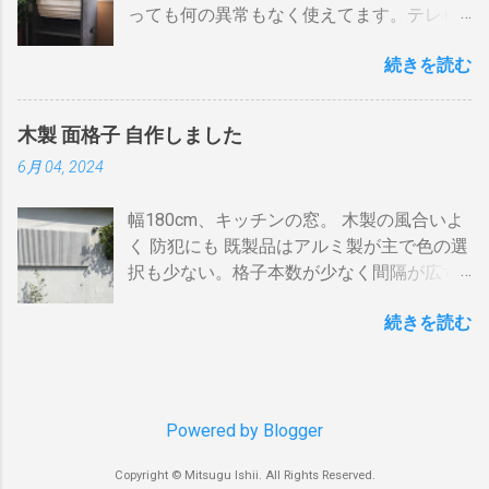
温度が下がります。 メリット 火力に対する
っても何の異常もなく使えてます。テレビ
た。７０アンペアは高額になりそうで流石
す。 BSの接続（アンテナケーブル２本必
反応が早い。（蓄熱はゼロ） 二重ドラムに
の再生にも使うので、毎日起床から就寝ま
に無理。 自分で出来る工夫 黄色が漏電ブレ
要）※１ BSのアンテナケーブルをBDR２の
比べて短時間で焙煎できる チャフがドラム
続きを読む
で使ってます。リタイヤしてからは音量を
ーカー、赤色が安全ブレーカー。安全ブレ
「BSアンテナ入力」端子へ接続 BDR２の
の中に溜まらない デメリット ザルのように
あげての音楽鑑賞の時間も随分増えまし
ーカーはすべて20Aとあります。 そこで一
BSの「テレビへ（出力）」端子とBDR１の
素通し。熱気が溜まらない。 温度計は上昇
た。 オーディオとして聞く時は保護のグリ
工夫。まず、各安全ブレーカーを切ってみ
「BSアンテナ入力」端子をアンテナケーブ
か下降か一定かの傾向判断としてなら使え
木製 面格子 自作しました
ルネットを外して聞きます。（外したほう
て、どのコンセントに繋がっているか確認
ルで接続 BDR１のBSの「テレビへ（出
るが、通過する空気の温度しかわからない
6月 04, 2024
が高音がマスクされない）。スピーカーグ
します。 W数の高いものは別のコンセント
力）」端子とテレビの「BSデジタル」端子
チャフがパンチングの穴から出てコンロや
リルネットを外すとモノトーンのエンクロ
に割り振りする W数の高いものは同時に使
をアンテナケーブルで接続します。 ※１.
周囲に散らばる 豆の温度と通過する熱気の
幅180cm、キッチンの窓。 木製の風合いよ
ージャーにはコーン紙の色が合わない。暗
わない 一つの安全ブレーカーで２０
BDRを一台追加するだけなら、ケーブルも
温度はイコールではない。風が吹いたら火
く 防犯にも 既製品はアルミ製が主で色の選
い・・・。 そこでコーン紙を白くしたらど
A（2kw）以上にならないように振り分けま
２本追加でOKです。 HDMIケーブルの接続
力が変わる。豆の温度を測る手段がない。
択も少ない。格子本数が少なく間隔が広す
うだろうと、 MacアプリのPixelmetor でシ
す。消費量の多い、電子レンジ、ドライヤ
（HDMIケーブル２本必要）※2 BDRの
焙煎の再現性を上げるには風対策と火力と
ぎる。その割に高価。目隠しには程遠い。
ュミレーションしてみた。コーンの部分を
ー・炊飯器・エアコンなどは複数の安全ブ
「HDMI出力」端子とテレビの「HDMI入
回転数の安定が必要（困難）。これは一番
続きを読む
雪国では氷柱や落雪で変形しているのをよ
レベル補正で白にしてみると、イケそうな
レーカに振り分けて使うのです。非合理的
力」端子を接続します。テレビのHDMI端子
の欠点でしょう。 温度測定は、非接触型
く見かけます。手作りでは壊れてもその箇
感じ。 塗料は何を使う？ 塗料によってコー
ですが効果はあります。 近年、料金設定が
の番号は、自分で分かればどちらの端子で
（※１）の温度計で豆の表面温度を測るこ
所を交換するだけ。格子の間隔や太さも自
ン紙が重くなっても、柔らかくなっても、
変わった 容量UPと増額の関係。 10アンペ
も構いません。 すでにHDMI１本あるな
とが可能なら希望がないわけではない。し
由に選べます。 家の外からの視線も気にな
固くなっても具合は良くない。ググってみ
アごとに 基本料金 月額330円 の増加 のみ
ら、追加で１本用意してください。 ※2.
かし、右手でドラムを回し、左手でレーザ
らず、西陽を和らげ、風情があります。 風
Powered by Blogger
たら、「 コーン紙着色塗材 」というものが
従量増しは ￥0 でいいと。月額330円のア
テレビにHDMI端子が一つしかない場合 は
ーを豆に当...
通しよく、暑い夜も窓を開放して眠られま
あるらしい。個人の方やプロの方も使って
ップならとりあえず30Aに変更しようと思
HDMI分配器 （←Amazon）を使います。テ
Copyright © Mitsugu Ishii. All Rights Reserved.
す。 材料 角材 杉KD12本束
いるようだ。 ファンテック という会社の「