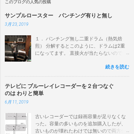
このブログの人気の投稿
サンプルロースター パンチング有りと無し
3月 23, 2019
１． パンチング無し二重ドラム（熱気焙
煎） 分解するとこのように、ドラムは2重
になってます。 直接火が当たらないので温
度上昇には時間がかかります。 メリットは
続きを読む
温度計が使える（ドラム内の温度が測れ
る） 火力に対する温度変化が緩やか（２重
ドラムだから熱伝導に時間がかかる） 多少
テレビに ブルーレイレコーダーを２台つなぐ
の蓄熱効果はある チャフが飛び散らない 焙
のは わりと簡単
煎中、外気温や風による温度変化は殆どな
6月 11, 2019
い ぐらいでしょうか。デメリットは 火を消
してもすぐに温度が下がらない。火力を上
古いレコーダーでは録画容量が足りなくな
げても即座に反応しない ガスコンロでは熱
った。容量の多いものを追加購入したが、
量に限界があり１ハゼ８分以内でなら200g
古いものが壊れたわけでは無いので両方使
前後が限界。 300g以上はガスコンロの強火