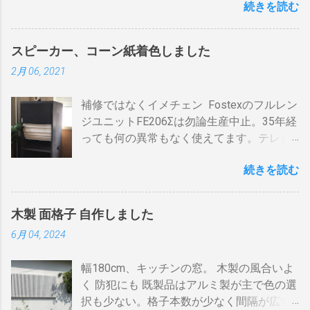
続きを読む
力のHPで容量シュミレーションで我が家の
波の接続（アンテナケーブル２本必要）※
早い話が「 回転式炙り焼き 」です。熱は素
必要容量を試算してみた。 テレビ大小、電
１ 地上波のアンテナケーブルをBDR２の
通りで蓄熱は不可。ガスコンロの炎がその
気毛布２、エアコン、FFクリーンヒータ
「地上波アンテナ入力」端子へ接続 BDR２
まま反映します。中火で200gなら6分程度
スピーカー、コーン紙着色しました
ー・電気ストーブ、ドライヤー、照明15、
の地上波の「テレビへ（出力）」端子と
で、260gなら8分ハゼが来ます。回転数が
2月 06, 2021
AV・オーディオ４、PC2、 AppleTV ・
BDR１の「地上波アンテナ入力」端子をア
速いと温度が下がります。回転を止めると
iPhone ２、冷蔵庫3台、オーブンレンジ
ンテナケーブルで接続 BDR１の「テレビへ
勿論焦げます。放置すれば燃えます。風に
補修ではなくイメチェン Fostexのフルレン
２・トースター、炊飯器・・・・。 を合計
（出力）」端子とテレビの「地上デジタ
よる炎の揺れや、ドラムに風が入るとすぐ
ジユニットFE206Σは勿論生産中止。35年経
してみると 「70アンペア必要」 と表示され
ル」端子をアンテナケーブルで接続しま
温度が下がります。 メリット 火力に対する
っても何の異常もなく使えてます。テレビ
た。７０アンペアは高額になりそうで流石
す。 BSの接続（アンテナケーブル２本必
反応が早い。（蓄熱はゼロ） 二重ドラムに
の再生にも使うので、毎日起床から就寝ま
に無理。 自分で出来る工夫 黄色が漏電ブレ
要）※１ BSのアンテナケーブルをBDR２の
比べて短時間で焙煎できる チャフがドラム
続きを読む
で使ってます。リタイヤしてからは音量を
ーカー、赤色が安全ブレーカー。安全ブレ
「BSアンテナ入力」端子へ接続 BDR２の
の中に溜まらない デメリット ザルのように
あげての音楽鑑賞の時間も随分増えまし
ーカーはすべて20Aとあります。 そこで一
BSの「テレビへ（出力）」端子とBDR１の
素通し。熱気が溜まらない。 温度計は上昇
た。 オーディオとして聞く時は保護のグリ
工夫。まず、各安全ブレーカーを切ってみ
「BSアンテナ入力」端子をアンテナケーブ
か下降か一定かの傾向判断としてなら使え
木製 面格子 自作しました
ルネットを外して聞きます。（外したほう
て、どのコンセントに繋がっているか確認
ルで接続 BDR１のBSの「テレビへ（出
るが、通過する空気の温度しかわからない
6月 04, 2024
が高音がマスクされない）。スピーカーグ
します。 W数の高いものは別のコンセント
力）」端子とテレビの「BSデジタル」端子
チャフがパンチングの穴から出てコンロや
リルネットを外すとモノトーンのエンクロ
に割り振りする W数の高いものは同時に使
をアンテナケーブルで接続します。 ※１.
周囲に散らばる 豆の温度と通過する熱気の
幅180cm、キッチンの窓。 木製の風合いよ
ージャーにはコーン紙の色が合わない。暗
わない 一つの安全ブレーカーで２０
BDRを一台追加するだけなら、ケーブルも
温度はイコールではない。風が吹いたら火
く 防犯にも 既製品はアルミ製が主で色の選
い・・・。 そこでコーン紙を白くしたらど
A（2kw）以上にならないように振り分けま
２本追加でOKです。 HDMIケーブルの接続
力が変わる。豆の温度を測る手段がない。
択も少ない。格子本数が少なく間隔が広す
うだろうと、 MacアプリのPixelmetor でシ
す。消費量の多い、電子レンジ、ドライヤ
（HDMIケーブル２本必要）※2 BDRの