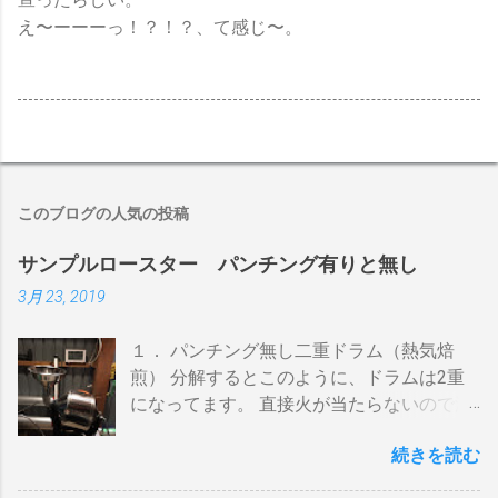
え〜ーーーっ！？！？、て感じ〜。
このブログの人気の投稿
サンプルロースター パンチング有りと無し
3月 23, 2019
１． パンチング無し二重ドラム（熱気焙
煎） 分解するとこのように、ドラムは2重
になってます。 直接火が当たらないので温
度上昇には時間がかかります。 メリットは
続きを読む
温度計が使える（ドラム内の温度が測れ
る） 火力に対する温度変化が緩やか（２重