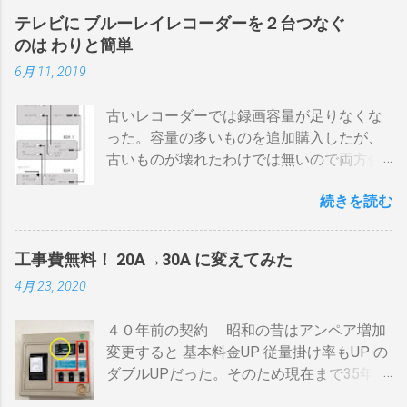
ドラムだから熱伝導に時間がかかる） 多少
テレビに ブルーレイレコーダーを２台つなぐ
の蓄熱効果はある チャフが飛び散らない 焙
のは わりと簡単
煎中、外気温や風による温度変化は殆どな
6月 11, 2019
い ぐらいでしょうか。デメリットは 火を消
してもすぐに温度が下がらない。火力を上
古いレコーダーでは録画容量が足りなくな
げても即座に反応しない ガスコンロでは熱
った。容量の多いものを追加購入したが、
量に限界があり１ハゼ８分以内でなら200g
古いものが壊れたわけでは無いので両方使
前後が限界。 300g以上はガスコンロの強火
いたい・・・。 直列式で接続（増幅機能を
全開でも 20分以上は必要 。10分以下の焙
続きを読む
利用する） アンテナ→BDR２→BDR１→テ
煎は無理。 外側ドラム→空気層→内側ドラ
レビ ブルーレイディスクレコーダー、以下
ムの順で熱が伝わるので、温度変化には時
「 BDR 」と略します。 アンテナ信号は、
間がかかります。それを予測したうえでの
工事費無料！ 20A→30A に変えてみた
それぞれのアンテナ入力から出力へと繰り
煎りあがりのタイミングを考慮しなくては
4月 23, 2020
返すだけです。いわば直列です。この方法
なりません。焙煎後１０分経過してもドラ
で利得の損失なく接続できます。並列にす
ム内の温度は１００度以上を維持します。
４０年前の契約 昭和の昔はアンペア増加
るとアンテナ信号が弱まりアンテナ利得が
火傷や洋服の焦げにも注意が必要です。 2
変更すると 基本料金UP 従量掛け率もUP の
落ち、増幅器が必要になるでしょう。 壁の
重ドラムで通気性が殆ど無い とうこと。熱
ダブルUPだった。そのため現在まで35年
アンテナ端子から「地上波」と「 BS 」に
し難く冷めにくいのが特徴。 ２．パンチン
間、容量UPは躊躇してきました。 東北電
分かれているものとして説明します。 地上
グ有り一枚ドラム（直火・熱気通過式）