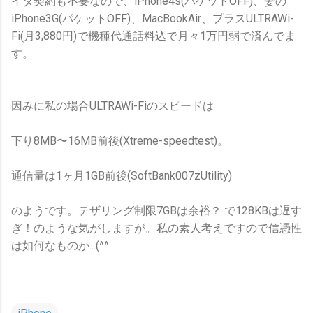
イダ契約も不要なので、iPhone4s(パケットOFF)、妻の
iPhone3G(パケットOFF)、MacBookAir、プラスULTRAWi-
Fi(月3,880円)で機種代通話料込で月々1万円弱で済んでま
す。
因みに私の場合ULTRAWi-Fiのスピードは
下り8MB〜16MB前後(Xtreme-speedtest)。
通信量は1ヶ月1GB前後(SoftBank007zUtility)
のようです。テザリング制限7GBは余裕？ で128KBは遅す
ぎ！のような気がしますが。私の素人考えですので信憑性
は如何なものか...(^^ゞ