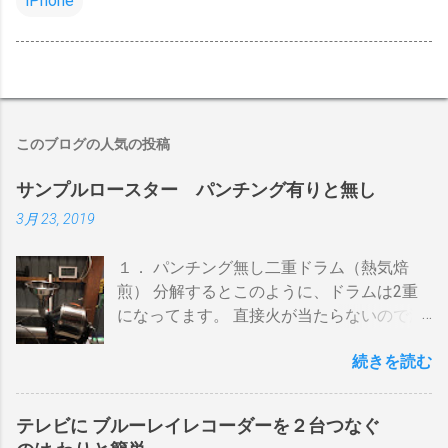
iPhone
このブログの人気の投稿
サンプルロースター パンチング有りと無し
3月 23, 2019
１． パンチング無し二重ドラム（熱気焙
煎） 分解するとこのように、ドラムは2重
になってます。 直接火が当たらないので温
度上昇には時間がかかります。 メリットは
続きを読む
温度計が使える（ドラム内の温度が測れ
る） 火力に対する温度変化が緩やか（２重
ドラムだから熱伝導に時間がかかる） 多少
テレビに ブルーレイレコーダーを２台つなぐ
の蓄熱効果はある チャフが飛び散らない 焙