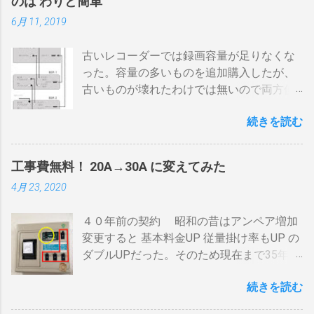
のは わりと簡単
煎中、外気温や風による温度変化は殆どな
6月 11, 2019
い ぐらいでしょうか。デメリットは 火を消
してもすぐに温度が下がらない。火力を上
古いレコーダーでは録画容量が足りなくな
げても即座に反応しない ガスコンロでは熱
った。容量の多いものを追加購入したが、
量に限界があり１ハゼ８分以内でなら200g
古いものが壊れたわけでは無いので両方使
前後が限界。 300g以上はガスコンロの強火
いたい・・・。 直列式で接続（増幅機能を
全開でも 20分以上は必要 。10分以下の焙
続きを読む
利用する） アンテナ→BDR２→BDR１→テ
煎は無理。 外側ドラム→空気層→内側ドラ
レビ ブルーレイディスクレコーダー、以下
ムの順で熱が伝わるので、温度変化には時
「 BDR 」と略します。 アンテナ信号は、
間がかかります。それを予測したうえでの
工事費無料！ 20A→30A に変えてみた
それぞれのアンテナ入力から出力へと繰り
煎りあがりのタイミングを考慮しなくては
4月 23, 2020
返すだけです。いわば直列です。この方法
なりません。焙煎後１０分経過してもドラ
で利得の損失なく接続できます。並列にす
ム内の温度は１００度以上を維持します。
４０年前の契約 昭和の昔はアンペア増加
るとアンテナ信号が弱まりアンテナ利得が
火傷や洋服の焦げにも注意が必要です。 2
変更すると 基本料金UP 従量掛け率もUP の
落ち、増幅器が必要になるでしょう。 壁の
重ドラムで通気性が殆ど無い とうこと。熱
ダブルUPだった。そのため現在まで35年
アンテナ端子から「地上波」と「 BS 」に
し難く冷めにくいのが特徴。 ２．パンチン
間、容量UPは躊躇してきました。 東北電
分かれているものとして説明します。 地上
グ有り一枚ドラム（直火・熱気通過式）
続きを読む
力のHPで容量シュミレーションで我が家の
波の接続（アンテナケーブル２本必要）※
早い話が「 回転式炙り焼き 」です。熱は素
必要容量を試算してみた。 テレビ大小、電
１ 地上波のアンテナケーブルをBDR２の
通りで蓄熱は不可。ガスコンロの炎がその