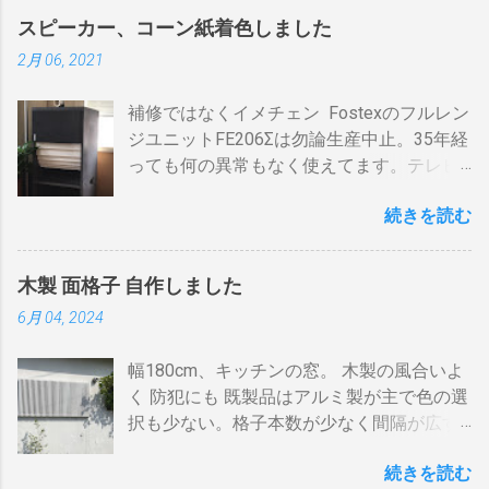
気毛布２、エアコン、FFクリーンヒータ
「地上波アンテナ入力」端子へ接続 BDR２
まま反映します。中火で200gなら6分程度
スピーカー、コーン紙着色しました
ー・電気ストーブ、ドライヤー、照明15、
の地上波の「テレビへ（出力）」端子と
で、260gなら8分ハゼが来ます。回転数が
2月 06, 2021
AV・オーディオ４、PC2、 AppleTV ・
BDR１の「地上波アンテナ入力」端子をア
速いと温度が下がります。回転を止めると
iPhone ２、冷蔵庫3台、オーブンレンジ
ンテナケーブルで接続 BDR１の「テレビへ
勿論焦げます。放置すれば燃えます。風に
補修ではなくイメチェン Fostexのフルレン
２・トースター、炊飯器・・・・。 を合計
（出力）」端子とテレビの「地上デジタ
よる炎の揺れや、ドラムに風が入るとすぐ
ジユニットFE206Σは勿論生産中止。35年経
してみると 「70アンペア必要」 と表示され
ル」端子をアンテナケーブルで接続しま
温度が下がります。 メリット 火力に対する
っても何の異常もなく使えてます。テレビ
た。７０アンペアは高額になりそうで流石
す。 BSの接続（アンテナケーブル２本必
反応が早い。（蓄熱はゼロ） 二重ドラムに
の再生にも使うので、毎日起床から就寝ま
に無理。 自分で出来る工夫 黄色が漏電ブレ
要）※１ BSのアンテナケーブルをBDR２の
比べて短時間で焙煎できる チャフがドラム
続きを読む
で使ってます。リタイヤしてからは音量を
ーカー、赤色が安全ブレーカー。安全ブレ
「BSアンテナ入力」端子へ接続 BDR２の
の中に溜まらない デメリット ザルのように
あげての音楽鑑賞の時間も随分増えまし
ーカーはすべて20Aとあります。 そこで一
BSの「テレビへ（出力）」端子とBDR１の
素通し。熱気が溜まらない。 温度計は上昇
た。 オーディオとして聞く時は保護のグリ
工夫。まず、各安全ブレーカーを切ってみ
「BSアンテナ入力」端子をアンテナケーブ
か下降か一定かの傾向判断としてなら使え
木製 面格子 自作しました
ルネットを外して聞きます。（外したほう
て、どのコンセントに繋がっているか確認
ルで接続 BDR１のBSの「テレビへ（出
るが、通過する空気の温度しかわからない
6月 04, 2024
が高音がマスクされない）。スピーカーグ
します。 W数の高いものは別のコンセント
力）」端子とテレビの「BSデジタル」端子
チャフがパンチングの穴から出てコンロや
リルネットを外すとモノトーンのエンクロ
に割り振りする W数の高いものは同時に使
をアンテナケーブルで接続します。 ※１.
周囲に散らばる 豆の温度と通過する熱気の
幅180cm、キッチンの窓。 木製の風合いよ
ージャーにはコーン紙の色が合わない。暗
わない 一つの安全ブレーカーで２０
BDRを一台追加するだけなら、ケーブルも
温度はイコールではない。風が吹いたら火
く 防犯にも 既製品はアルミ製が主で色の選
い・・・。 そこでコーン紙を白くしたらど
A（2kw）以上にならないように振り分けま
２本追加でOKです。 HDMIケーブルの接続
力が変わる。豆の温度を測る手段がない。
択も少ない。格子本数が少なく間隔が広す
うだろうと、 MacアプリのPixelmetor でシ
す。消費量の多い、電子レンジ、ドライヤ
（HDMIケーブル２本必要）※2 BDRの
焙煎の再現性を上げるには風対策と火力と
ぎる。その割に高価。目隠しには程遠い。
ュミレーションしてみた。コーンの部分を
ー・炊飯器・エアコンなどは複数の安全ブ
「HDMI出力」端子とテレビの「HDMI入
回転数の安定が必要（困難）。これは一番
続きを読む
雪国では氷柱や落雪で変形しているのをよ
レベル補正で白にしてみると、イケそうな
レーカに振り分けて使うのです。非合理的
力」端子を接続します。テレビのHDMI端子