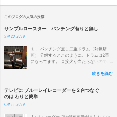
このブログの人気の投稿
サンプルロースター パンチング有りと無し
3月 23, 2019
１． パンチング無し二重ドラム（熱気焙
煎） 分解するとこのように、ドラムは2重
になってます。 直接火が当たらないので温
度上昇には時間がかかります。 メリットは
続きを読む
温度計が使える（ドラム内の温度が測れ
る） 火力に対する温度変化が緩やか（２重
ドラムだから熱伝導に時間がかかる） 多少
テレビに ブルーレイレコーダーを２台つなぐ
の蓄熱効果はある チャフが飛び散らない 焙
のは わりと簡単
煎中、外気温や風による温度変化は殆どな
6月 11, 2019
い ぐらいでしょうか。デメリットは 火を消
してもすぐに温度が下がらない。火力を上
古いレコーダーでは録画容量が足りなくな