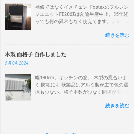
iPhone ２、冷蔵庫3台、オーブンレンジ
ンテナケーブルで接続 BDR１の「テレビへ
勿論焦げます。放置すれば燃えます。風に
補修ではなくイメチェン Fostexのフルレン
２・トースター、炊飯器・・・・。 を合計
（出力）」端子とテレビの「地上デジタ
よる炎の揺れや、ドラムに風が入るとすぐ
ジユニットFE206Σは勿論生産中止。35年経
してみると 「70アンペア必要」 と表示され
ル」端子をアンテナケーブルで接続しま
温度が下がります。 メリット 火力に対する
っても何の異常もなく使えてます。テレビ
た。７０アンペアは高額になりそうで流石
す。 BSの接続（アンテナケーブル２本必
反応が早い。（蓄熱はゼロ） 二重ドラムに
の再生にも使うので、毎日起床から就寝ま
に無理。 自分で出来る工夫 黄色が漏電ブレ
要）※１ BSのアンテナケーブルをBDR２の
比べて短時間で焙煎できる チャフがドラム
続きを読む
で使ってます。リタイヤしてからは音量を
ーカー、赤色が安全ブレーカー。安全ブレ
「BSアンテナ入力」端子へ接続 BDR２の
の中に溜まらない デメリット ザルのように
あげての音楽鑑賞の時間も随分増えまし
ーカーはすべて20Aとあります。 そこで一
BSの「テレビへ（出力）」端子とBDR１の
素通し。熱気が溜まらない。 温度計は上昇
た。 オーディオとして聞く時は保護のグリ
工夫。まず、各安全ブレーカーを切ってみ
「BSアンテナ入力」端子をアンテナケーブ
か下降か一定かの傾向判断としてなら使え
木製 面格子 自作しました
ルネットを外して聞きます。（外したほう
て、どのコンセントに繋がっているか確認
ルで接続 BDR１のBSの「テレビへ（出
るが、通過する空気の温度しかわからない
6月 04, 2024
が高音がマスクされない）。スピーカーグ
します。 W数の高いものは別のコンセント
力）」端子とテレビの「BSデジタル」端子
チャフがパンチングの穴から出てコンロや
リルネットを外すとモノトーンのエンクロ
に割り振りする W数の高いものは同時に使
をアンテナケーブルで接続します。 ※１.
周囲に散らばる 豆の温度と通過する熱気の
幅180cm、キッチンの窓。 木製の風合いよ
ージャーにはコーン紙の色が合わない。暗
わない 一つの安全ブレーカーで２０
BDRを一台追加するだけなら、ケーブルも
温度はイコールではない。風が吹いたら火
く 防犯にも 既製品はアルミ製が主で色の選
い・・・。 そこでコーン紙を白くしたらど
A（2kw）以上にならないように振り分けま
２本追加でOKです。 HDMIケーブルの接続
力が変わる。豆の温度を測る手段がない。
択も少ない。格子本数が少なく間隔が広す
うだろうと、 MacアプリのPixelmetor でシ
す。消費量の多い、電子レンジ、ドライヤ
（HDMIケーブル２本必要）※2 BDRの
焙煎の再現性を上げるには風対策と火力と
ぎる。その割に高価。目隠しには程遠い。
ュミレーションしてみた。コーンの部分を
ー・炊飯器・エアコンなどは複数の安全ブ
「HDMI出力」端子とテレビの「HDMI入
回転数の安定が必要（困難）。これは一番
続きを読む
雪国では氷柱や落雪で変形しているのをよ
レベル補正で白にしてみると、イケそうな
レーカに振り分けて使うのです。非合理的
力」端子を接続します。テレビのHDMI端子
の欠点でしょう。 温度測定は、非接触型
く見かけます。手作りでは壊れてもその箇
感じ。 塗料は何を使う？ 塗料によってコー
ですが効果はあります。 近年、料金設定が
の番号は、自分で分かればどちらの端子で
（※１）の温度計で豆の表面温度を測るこ
所を交換するだけ。格子の間隔や太さも自
ン紙が重くなっても、柔らかくなっても、
変わった 容量UPと増額の関係。 10アンペ
も構いません。 すでにHDMI１本あるな
とが可能なら希望がないわけではない。し
由に選べます。 家の外からの視線も気にな
固くなっても具合は良くない。ググってみ
アごとに 基本料金 月額330円 の増加 のみ
ら、追加で１本用意してください。 ※2.
かし、右手でドラムを回し、左手でレーザ