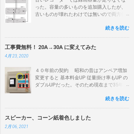
げても即座に反応しない ガスコンロでは熱
った。容量の多いものを追加購入したが、
量に限界があり１ハゼ８分以内でなら200g
古いものが壊れたわけでは無いので両方使
前後が限界。 300g以上はガスコンロの強火
いたい・・・。 直列式で接続（増幅機能を
全開でも 20分以上は必要 。10分以下の焙
続きを読む
利用する） アンテナ→BDR２→BDR１→テ
煎は無理。 外側ドラム→空気層→内側ドラ
レビ ブルーレイディスクレコーダー、以下
ムの順で熱が伝わるので、温度変化には時
「 BDR 」と略します。 アンテナ信号は、
間がかかります。それを予測したうえでの
工事費無料！ 20A→30A に変えてみた
それぞれのアンテナ入力から出力へと繰り
煎りあがりのタイミングを考慮しなくては
4月 23, 2020
返すだけです。いわば直列です。この方法
なりません。焙煎後１０分経過してもドラ
で利得の損失なく接続できます。並列にす
ム内の温度は１００度以上を維持します。
４０年前の契約 昭和の昔はアンペア増加
るとアンテナ信号が弱まりアンテナ利得が
火傷や洋服の焦げにも注意が必要です。 2
変更すると 基本料金UP 従量掛け率もUP の
落ち、増幅器が必要になるでしょう。 壁の
重ドラムで通気性が殆ど無い とうこと。熱
ダブルUPだった。そのため現在まで35年
アンテナ端子から「地上波」と「 BS 」に
し難く冷めにくいのが特徴。 ２．パンチン
間、容量UPは躊躇してきました。 東北電
分かれているものとして説明します。 地上
グ有り一枚ドラム（直火・熱気通過式）
続きを読む
力のHPで容量シュミレーションで我が家の
波の接続（アンテナケーブル２本必要）※
早い話が「 回転式炙り焼き 」です。熱は素
必要容量を試算してみた。 テレビ大小、電
１ 地上波のアンテナケーブルをBDR２の
通りで蓄熱は不可。ガスコンロの炎がその
気毛布２、エアコン、FFクリーンヒータ
「地上波アンテナ入力」端子へ接続 BDR２
まま反映します。中火で200gなら6分程度
スピーカー、コーン紙着色しました
ー・電気ストーブ、ドライヤー、照明15、
の地上波の「テレビへ（出力）」端子と
で、260gなら8分ハゼが来ます。回転数が
2月 06, 2021
AV・オーディオ４、PC2、 AppleTV ・
BDR１の「地上波アンテナ入力」端子をア
速いと温度が下がります。回転を止めると