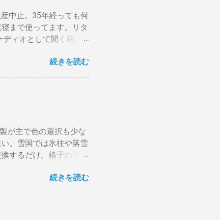
分けます。消費量の多い、
←Amazon） ラックの
論生産中止。35年経っても何
カに振り分けて使うので
ブルはL型端子よりも真
就寝まで使ってます。リタ
Pと増額の関係。 10ア
ーディオとして聞く時は
と。月額330円のアップな
されない）。スピーカーグ
念の為、ググってみると
続きを読む
が合わない。暗い・・・。
にググって、最後に行き着
r でシュミレーションして
y-breaker-20a-30a.htm
 塗料は何を使う？ 塗料
以上、コンセントの定格電流
具合は良くない。ググって
セントの交換工事も必要と
やプロの方も使っているよ
合＝高額工事費の可能性大
PGW ）」をサイトから
たら1.6mm程度の細い
ルミ製が主で色の選択も少な
可能性…、」と表示されます
線全部とコンセン...
遠い。雪国では氷柱や落雪
意したのは妻がケーキを作
交換するだけ。格子の間隔
作業しにくいので、スピ
らげ、風情があります。
します。 刷毛は説明書
続きを読む
20x30x1820 税込
足したり、一度にたっぷり
に固定、上部はサッシ枠に乗
ても薄く少しずつ塗って、
らは40年前に大工さんが
イバーの布巾を絞って準
装 塗装は経年劣化を防ぐ
着しそうで使いたくありま