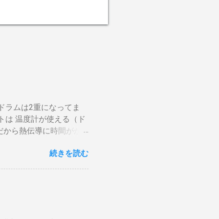
ドラムは2重になってま
トは 温度計が使える（ド
だから熱伝導に時間がか
や風による温度変化は殆ど
続きを読む
がらない。火力を上げても
ら200g前後が限界。
焙煎は無理。 外側ドラム
かります。それを予測した
後１０分経過してもドラム
要です。 2重ドラムで通