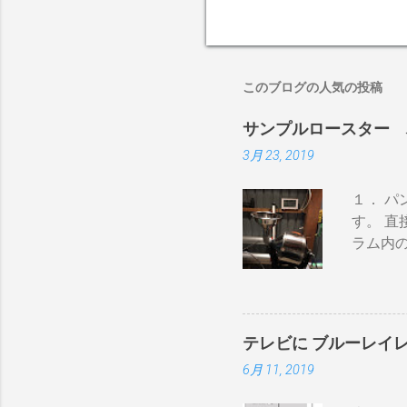
このブログの人気の投稿
サンプルロースター 
3月 23, 2019
１． 
す。 直
ラム内
かる） 
ない 
即座に反
300g
テレビに ブルーレイ
→空気
6月 11, 2019
うえで
内の温