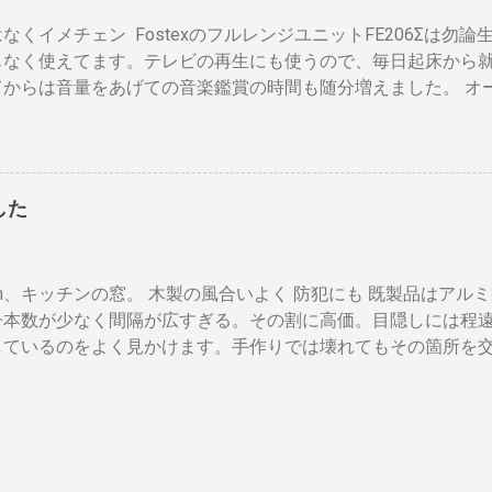
の安全ブレーカーで２０A（2kw）以上にならないように振り
があるようです。 用意するもの アンテナケーブル2本セット （
なくイメチェン FostexのフルレンジユニットFE206Σは勿
ンジ、ドライヤー・炊飯器・エアコンなどは複数の安全ブレー
コネクタ同士が狭い環境では、手が入りにくいのでアンテナケー
もなく使えてます。テレビの再生にも使うので、毎日起床から
理的ですが効果はあります。 近年、料金設定が変わった 容量U
タイプをおすすめします。 HDMIケーブル２本セット （...
てからは音量をあげての音楽鑑賞の時間も随分増えました。 オ
とに 基本料金 月額330円 の増加 のみ 従量増しは ￥0 でいい
グリルネットを外して聞きます。（外したほうが高音がマスク
えず30Aに変更しようと思います。 工事費は？ 高額の場合 
ットを外すとモノトーンのエンクロージャーにはコーン紙の色
30Aに変更する際、 高額工事になることがある らしいのだ。更
ーン紙を白くしたらどうだろうと、 MacアプリのPixelmeto
下のサイト。 http://kaden.pcinformation.info/breaker/safet
コーンの部分をレベル補正で白にしてみると、イケそうな感じ。
ブレーカーを20Aから30Aに変える場合、電線の太さが2.6mm
した
てコーン紙が重くなっても、柔らかくなっても、固くなっても
以上から30A以下でなければ、屋内配線の張り替え工事、コン
、「 コーン紙着色塗材 」というものがあるらしい。個人の方
。 ” 屋内配線交換不要の場合＝無料 屋内配線交換必要の場
ファンテック という会社の「 スピーカーコーン紙着色剤（白・
の銅線の太さの問題。我が家の屋内配線（Fケーブル）を見てみ
cm、キッチンの窓。 木製の風合いよく 防犯にも 既製品はア
してみた。（古いサイトらしく Safari では「安全ではない
た。ガッカリしながら屋内配線工事費の相場を調べると、屋内配
子本数が少なく間隔が広すぎる。その割に高価。目隠しには程
rom では表示されます。） 刷毛もオマケに付いてきた。私が用
しているのをよく見かけます。手作りでは壊れてもその箇所を
の回転台。ファンテックさんでも回転台の使用を勧めている。 
も自由に選べます。 家の外からの視線も気にならず、西陽を和
ユニットは配線から外してしまいます。作業が終わったら元に戻
く、暑い夜も窓を開放して眠られます。 材料 角材 杉KD12本束 
ように最初に水で濡らして絞っておく。塗りにくいからと水を
0円前後。長さ半分以下だと24本取れます。Hi-cp! サイドは壁
ぎるとコーン紙表面の繊維が剥がれて来ます。多少ムラになっ
全体に軽い方が良いと思います。 幅120cm、浴室の窓。こち
たら重ね塗りを繰り返したほうがいいようです。 マイクロファ
した。 40年経過してますが雪や凍結にも耐え、丈夫です。 塗
おきます。はみ出したら拭き取ります。布製の布巾は繊維が付