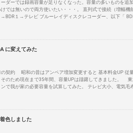
コーダーでは録画容量が足りなくなった。容量の多いものを追
殆ど無い とうこと。熱し難く冷めにくいのが特徴。 ２．パン
わけでは無いので両方使いたい・・・。 直列式で接続（増幅機
気通過式） 早い話が「 回転式炙り焼き 」です。熱は素通り
２→BDR１→テレビ ブルーレイディスクレコーダー、以下「 BD
のまま反映します。中火で200gなら6分程度で、260gなら8
は、それぞれのアンテナ入力から出力へと繰り返すだけです。
温度が下がります。回転を止めると勿論焦げます。放置すれば
の損失なく接続できます。並列にするとアンテナ信号が弱まり
ドラムに風が入るとすぐ温度が下がります。 メリット 火力に
になるでしょう。 壁のアンテナ端子から「地上波」と「 BS 
 二重ドラムに比べて短時間で焙煎できる チャフがドラムの中
します。 地上波の接続（アンテナケーブル２本必要）※１ 地
ように素通し。熱気が溜まらない。 温度計は上昇か下降か一定
0A に変えてみた
の「地上波アンテナ入力」端子へ接続 BDR２の地上波の「テレ
が、通過する空気の温度しかわからない チャフがパンチングの
地上波アンテナ入力」端子をアンテナケーブルで接続 BDR１の
ばる 豆の温度と通過する熱気の温度はイコールではない。風が
レビの「地上デジタル」端子をアンテナケーブルで接続します。
度を測る手段がない。焙煎の再現性を上げるには風対策と火力
の契約 昭和の昔はアンペア増加変更すると 基本料金UP 従量
本必要）※１ BSのアンテナケーブルをBDR２の「BSアンテナ
これは一番の欠点でしょう。 温度測定は、非接触型（※１）
。そのため現在まで35年間、容量UPは躊躇してきました。 東
「テレビへ（出力）」端子とBDR１の「BSアンテナ入力」端
ことが可能なら希望がないわけではない。しかし、右手でドラ
ョンで我が家の必要容量を試算してみた。 テレビ大小、電気毛布
R１のBSの「テレビへ（出力）」端子とテレビの「BSデジタル
..
ター・電気ストーブ、ドライヤー、照明15、AV・オーディオ４、PC
ます。 ※１. BDRを一台追加するだけなら、ケーブルも２本追
ne ２、冷蔵庫3台、オーブンレンジ２・トースター、炊飯器・・
接続（HDMIケーブル２本必要）※2 BDRの「HDMI出力」端
ンペア必要」 と表示された。７０アンペアは高額になりそうで
子を接続します。テレビのHDMI端子の番号は、自分で分かれ
 黄色が漏電ブレーカー、赤色が安全ブレーカー。安全ブレーカー
すでにHDMI１本あるなら、追加で１本用意してください。 ※2
着色しました
そこで一工夫。まず、各安全ブレーカーを切ってみて、どのコン
ない場合 は HDMI分配器 （←Amazon）を使います。テレ
ます。 W数の高いものは別のコンセントに割り振りする W数の
に端子の種類や数を確認しておきましょう。後で追加すると自