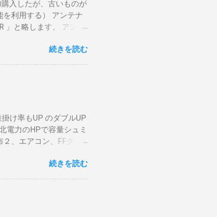
加購入したが、古いものが
チング有り一枚ドラム（直
能を利用する） アンテナ
で蓄熱は不可。ガスコンロ
R 」と略します。 アンテ
分ハゼが来ます。回転数が
いわば直列です。この方法
燃えます。風による炎の揺
続きを読む
アンテナ利得が落ち、増幅
対する反応が早い。（蓄熱
」に分かれているものとし
に溜まらない デメリット
上波のアンテナケーブルを
かの傾向判断としてなら
ビへ（出力）」端子とBDR
穴から出てコンロや周囲
「テレビへ（出力）」端
吹いたら火力が変わる。
 BSの接続（アンテナケ
と回転数の安定が必要（困
掛け率もUP のダブルUP
入力」端子へ接続 BDR２
の温度計で豆の表面温度
北電力のHPで容量シュミ
子をアンテナケーブルで接
ムを回し、左手でレーザー
２、エアコン、FFクリ
」端子をアンテナケーブル
2、 AppleTV ・
加でOKです。 HDMIケ
続きを読む
・・。 を合計してみると
子とテレビの「HDMI入
流石に無理。 自分で出来
ばどちらの端子でも構いま
はすべて20Aとありま
. テレビにHDMI端子が
セントに繋がっているか
ビの買い替え時には後悔しな
高いものは同時に使わな
動切り替え機能などが出来