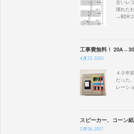
古いレ
気性が
壊れた
火・熱
→BDR
の炎がそ
ナ信号
速いと
で利得
れや、
器が必要
はゼロ）
て説明
ザルの
工事費無料！ 20A→3
BDR２
使える
4月 23, 2020
１の「
に散ら
子とテ
豆の温
４０年前
ーブル２
難）。
だった
のBSの
を測る
レーシ
続 BD
を豆に当.
ーンヒー
で接続し
iPho
ーブルの
「70ア
力」端
る工夫
せん。 
スピーカー、コーン紙
す。 
一つしか
2月 06, 2021
確認し
いよう