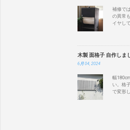
い 一つ
ないこと
補修では
電子レ
配列や
の異常
す。非合
っ直ぐな
イヤし
ンペアご
保護の
らとりあ
リルネ
20A~
そこでコ
いたところは以
みた。
” 安全
木製 面格子 自作しま
によっ
が20A
6月 04, 2024
みたら
なります
うだ。 
ケーブル
幅180
オーダー
やつでし
い。格
が Ch
で変形
るとき
や太さ
ーカー
風通しよ
にある
2,00
塗りす
せるので
乾燥し
施工しま
備して