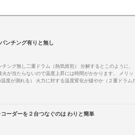
パンチング有りと無し
パンチング無し二重ドラム（熱気焙煎） 分解するとこのように、
接火が当たらないので温度上昇には時間がかかります。 メリッ
の温度が測れる） 火力に対する温度変化が緩やか（２重ドラム
多少の蓄熱効果はある チャフが飛び散らない 焙煎中、外気温
ぐらいでしょうか。デメリットは 火を消してもすぐに温度が下
応しない ガスコンロでは熱量に限界があり１ハゼ８分以内でな
以上はガスコンロの強火全開でも 20分以上は必要 。10分以下の
レコーダーを２台つなぐのは わりと簡単
層→内側ドラムの順で熱が伝わるので、温度変化には時間がか
の煎りあがりのタイミングを考慮しなくてはなりません。焙煎
度は１００度以上を維持します。火傷や洋服の焦げにも注意が必