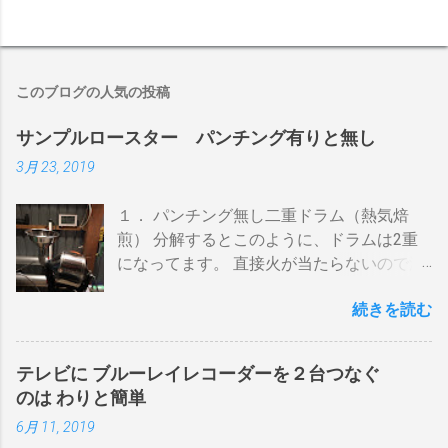
このブログの人気の投稿
サンプルロースター パンチング有りと無し
3月 23, 2019
１． パンチング無し二重ドラム（熱気焙
煎） 分解するとこのように、ドラムは2重
になってます。 直接火が当たらないので温
度上昇には時間がかかります。 メリットは
続きを読む
温度計が使える（ドラム内の温度が測れ
る） 火力に対する温度変化が緩やか（２重
ドラムだから熱伝導に時間がかかる） 多少
テレビに ブルーレイレコーダーを２台つなぐ
の蓄熱効果はある チャフが飛び散らない 焙
のは わりと簡単
煎中、外気温や風による温度変化は殆どな
6月 11, 2019
い ぐらいでしょうか。デメリットは 火を消