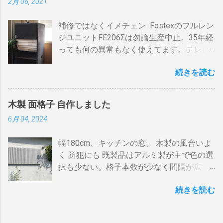
2月 06, 2021
AV・オーディオ４、PC2、 AppleTV ・
BDR１の「地上波アンテナ入力」端子をア
速いと温度が下がります。回転を止めると
iPhone ２、冷蔵庫3台、オーブンレンジ
ンテナケーブルで接続 BDR１の「テレビへ
勿論焦げます。放置すれば燃えます。風に
補修ではなくイメチェン Fostexのフルレン
２・トースター、炊飯器・・・・。 を合計
（出力）」端子とテレビの「地上デジタ
よる炎の揺れや、ドラムに風が入るとすぐ
ジユニットFE206Σは勿論生産中止。35年経
してみると 「70アンペア必要」 と表示され
ル」端子をアンテナケーブルで接続しま
温度が下がります。 メリット 火力に対する
っても何の異常もなく使えてます。テレビ
た。７０アンペアは高額になりそうで流石
す。 BSの接続（アンテナケーブル２本必
反応が早い。（蓄熱はゼロ） 二重ドラムに
の再生にも使うので、毎日起床から就寝ま
に無理。 自分で出来る工夫 黄色が漏電ブレ
要）※１ BSのアンテナケーブルをBDR２の
比べて短時間で焙煎できる チャフがドラム
続きを読む
で使ってます。リタイヤしてからは音量を
ーカー、赤色が安全ブレーカー。安全ブレ
「BSアンテナ入力」端子へ接続 BDR２の
の中に溜まらない デメリット ザルのように
あげての音楽鑑賞の時間も随分増えまし
ーカーはすべて20Aとあります。 そこで一
BSの「テレビへ（出力）」端子とBDR１の
素通し。熱気が溜まらない。 温度計は上昇
た。 オーディオとして聞く時は保護のグリ
工夫。まず、各安全ブレーカーを切ってみ
「BSアンテナ入力」端子をアンテナケーブ
か下降か一定かの傾向判断としてなら使え
木製 面格子 自作しました
ルネットを外して聞きます。（外したほう
て、どのコンセントに繋がっているか確認
ルで接続 BDR１のBSの「テレビへ（出
るが、通過する空気の温度しかわからない
6月 04, 2024
が高音がマスクされない）。スピーカーグ
します。 W数の高いものは別のコンセント
力）」端子とテレビの「BSデジタル」端子
チャフがパンチングの穴から出てコンロや
リルネットを外すとモノトーンのエンクロ
に割り振りする W数の高いものは同時に使
をアンテナケーブルで接続します。 ※１.
周囲に散らばる 豆の温度と通過する熱気の
幅180cm、キッチンの窓。 木製の風合いよ
ージャーにはコーン紙の色が合わない。暗
わない 一つの安全ブレーカーで２０
BDRを一台追加するだけなら、ケーブルも
温度はイコールではない。風が吹いたら火
く 防犯にも 既製品はアルミ製が主で色の選
い・・・。 そこでコーン紙を白くしたらど
A（2kw）以上にならないように振り分けま
２本追加でOKです。 HDMIケーブルの接続
力が変わる。豆の温度を測る手段がない。
択も少ない。格子本数が少なく間隔が広す
うだろうと、 MacアプリのPixelmetor でシ
す。消費量の多い、電子レンジ、ドライヤ
（HDMIケーブル２本必要）※2 BDRの
焙煎の再現性を上げるには風対策と火力と
ぎる。その割に高価。目隠しには程遠い。
ュミレーションしてみた。コーンの部分を
ー・炊飯器・エアコンなどは複数の安全ブ
「HDMI出力」端子とテレビの「HDMI入
回転数の安定が必要（困難）。これは一番
続きを読む
雪国では氷柱や落雪で変形しているのをよ
レベル補正で白にしてみると、イケそうな
レーカに振り分けて使うのです。非合理的
力」端子を接続します。テレビのHDMI端子
の欠点でしょう。 温度測定は、非接触型
く見かけます。手作りでは壊れてもその箇
感じ。 塗料は何を使う？ 塗料によってコー
ですが効果はあります。 近年、料金設定が
の番号は、自分で分かればどちらの端子で
（※１）の温度計で豆の表面温度を測るこ
所を交換するだけ。格子の間隔や太さも自
ン紙が重くなっても、柔らかくなっても、
変わった 容量UPと増額の関係。 10アンペ
も構いません。 すでにHDMI１本あるな
とが可能なら希望がないわけではない。し