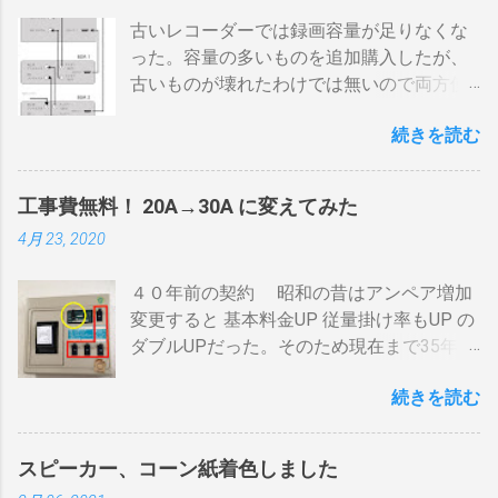
してもすぐに温度が下がらない。火力を上
古いレコーダーでは録画容量が足りなくな
げても即座に反応しない ガスコンロでは熱
った。容量の多いものを追加購入したが、
量に限界があり１ハゼ８分以内でなら200g
古いものが壊れたわけでは無いので両方使
前後が限界。 300g以上はガスコンロの強火
いたい・・・。 直列式で接続（増幅機能を
全開でも 20分以上は必要 。10分以下の焙
続きを読む
利用する） アンテナ→BDR２→BDR１→テ
煎は無理。 外側ドラム→空気層→内側ドラ
レビ ブルーレイディスクレコーダー、以下
ムの順で熱が伝わるので、温度変化には時
「 BDR 」と略します。 アンテナ信号は、
間がかかります。それを予測したうえでの
工事費無料！ 20A→30A に変えてみた
それぞれのアンテナ入力から出力へと繰り
煎りあがりのタイミングを考慮しなくては
4月 23, 2020
返すだけです。いわば直列です。この方法
なりません。焙煎後１０分経過してもドラ
で利得の損失なく接続できます。並列にす
ム内の温度は１００度以上を維持します。
４０年前の契約 昭和の昔はアンペア増加
るとアンテナ信号が弱まりアンテナ利得が
火傷や洋服の焦げにも注意が必要です。 2
変更すると 基本料金UP 従量掛け率もUP の
落ち、増幅器が必要になるでしょう。 壁の
重ドラムで通気性が殆ど無い とうこと。熱
ダブルUPだった。そのため現在まで35年
アンテナ端子から「地上波」と「 BS 」に
し難く冷めにくいのが特徴。 ２．パンチン
間、容量UPは躊躇してきました。 東北電
分かれているものとして説明します。 地上
グ有り一枚ドラム（直火・熱気通過式）
続きを読む
力のHPで容量シュミレーションで我が家の
波の接続（アンテナケーブル２本必要）※
早い話が「 回転式炙り焼き 」です。熱は素
必要容量を試算してみた。 テレビ大小、電
１ 地上波のアンテナケーブルをBDR２の
通りで蓄熱は不可。ガスコンロの炎がその
気毛布２、エアコン、FFクリーンヒータ
「地上波アンテナ入力」端子へ接続 BDR２
まま反映します。中火で200gなら6分程度
スピーカー、コーン紙着色しました
ー・電気ストーブ、ドライヤー、照明15、
の地上波の「テレビへ（出力）」端子と
で、260gなら8分ハゼが来ます。回転数が