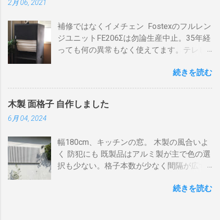
2月 06, 2021
AV・オーディオ４、PC2、 AppleTV ・
BDR１の「地上波アンテナ入力」端子をア
速いと温度が下がります。回転を止めると
iPhone ２、冷蔵庫3台、オーブンレンジ
ンテナケーブルで接続 BDR１の「テレビへ
勿論焦げます。放置すれば燃えます。風に
補修ではなくイメチェン Fostexのフルレン
２・トースター、炊飯器・・・・。 を合計
（出力）」端子とテレビの「地上デジタ
よる炎の揺れや、ドラムに風が入るとすぐ
ジユニットFE206Σは勿論生産中止。35年経
してみると 「70アンペア必要」 と表示され
ル」端子をアンテナケーブルで接続しま
温度が下がります。 メリット 火力に対する
っても何の異常もなく使えてます。テレビ
た。７０アンペアは高額になりそうで流石
す。 BSの接続（アンテナケーブル２本必
反応が早い。（蓄熱はゼロ） 二重ドラムに
の再生にも使うので、毎日起床から就寝ま
に無理。 自分で出来る工夫 黄色が漏電ブレ
要）※１ BSのアンテナケーブルをBDR２の
比べて短時間で焙煎できる チャフがドラム
続きを読む
で使ってます。リタイヤしてからは音量を
ーカー、赤色が安全ブレーカー。安全ブレ
「BSアンテナ入力」端子へ接続 BDR２の
の中に溜まらない デメリット ザルのように
あげての音楽鑑賞の時間も随分増えまし
ーカーはすべて20Aとあります。 そこで一
BSの「テレビへ（出力）」端子とBDR１の
素通し。熱気が溜まらない。 温度計は上昇
た。 オーディオとして聞く時は保護のグリ
工夫。まず、各安全ブレーカーを切ってみ
「BSアンテナ入力」端子をアンテナケーブ
か下降か一定かの傾向判断としてなら使え
木製 面格子 自作しました
ルネットを外して聞きます。（外したほう
て、どのコンセントに繋がっているか確認
ルで接続 BDR１のBSの「テレビへ（出
るが、通過する空気の温度しかわからない
6月 04, 2024
が高音がマスクされない）。スピーカーグ
します。 W数の高いものは別のコンセント
力）」端子とテレビの「BSデジタル」端子
チャフがパンチングの穴から出てコンロや
リルネットを外すとモノトーンのエンクロ
に割り振りする W数の高いものは同時に使
をアンテナケーブルで接続します。 ※１.
周囲に散らばる 豆の温度と通過する熱気の
幅180cm、キッチンの窓。 木製の風合いよ
ージャーにはコーン紙の色が合わない。暗
わない 一つの安全ブレーカーで２０
BDRを一台追加するだけなら、ケーブルも
温度はイコールではない。風が吹いたら火
く 防犯にも 既製品はアルミ製が主で色の選
い・・・。 そこでコーン紙を白くしたらど
A（2kw）以上にならないように振り分けま
２本追加でOKです。 HDMIケーブルの接続
力が変わる。豆の温度を測る手段がない。
択も少ない。格子本数が少なく間隔が広す
うだろうと、 MacアプリのPixelmetor でシ
す。消費量の多い、電子レンジ、ドライヤ
（HDMIケーブル２本必要）※2 BDRの
焙煎の再現性を上げるには風対策と火力と
ぎる。その割に高価。目隠しには程遠い。
ュミレーションしてみた。コーンの部分を
ー・炊飯器・エアコンなどは複数の安全ブ
「HDMI出力」端子とテレビの「HDMI入
回転数の安定が必要（困難）。これは一番
続きを読む
雪国では氷柱や落雪で変形しているのをよ
レベル補正で白にしてみると、イケそうな
レーカに振り分けて使うのです。非合理的
力」端子を接続します。テレビのHDMI端子
の欠点でしょう。 温度測定は、非接触型
く見かけます。手作りでは壊れてもその箇
感じ。 塗料は何を使う？ 塗料によってコー
ですが効果はあります。 近年、料金設定が
の番号は、自分で分かればどちらの端子で
（※１）の温度計で豆の表面温度を測るこ
所を交換するだけ。格子の間隔や太さも自
ン紙が重くなっても、柔らかくなっても、
変わった 容量UPと増額の関係。 10アンペ
も構いません。 すでにHDMI１本あるな