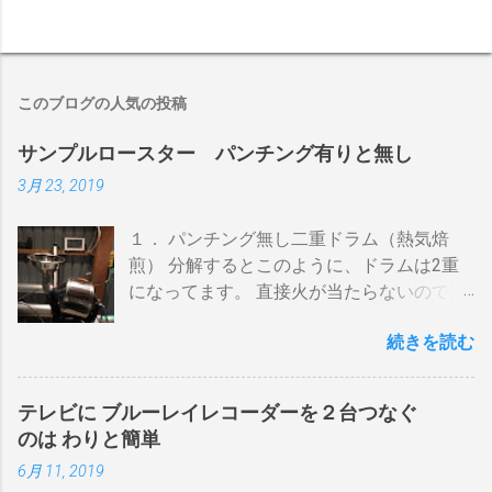
このブログの人気の投稿
サンプルロースター パンチング有りと無し
3月 23, 2019
１． パンチング無し二重ドラム（熱気焙
煎） 分解するとこのように、ドラムは2重
になってます。 直接火が当たらないので温
度上昇には時間がかかります。 メリットは
続きを読む
温度計が使える（ドラム内の温度が測れ
る） 火力に対する温度変化が緩やか（２重
ドラムだから熱伝導に時間がかかる） 多少
テレビに ブルーレイレコーダーを２台つなぐ
の蓄熱効果はある チャフが飛び散らない 焙
のは わりと簡単
煎中、外気温や風による温度変化は殆どな
6月 11, 2019
い ぐらいでしょうか。デメリットは 火を消