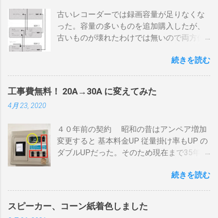
してもすぐに温度が下がらない。火力を上
古いレコーダーでは録画容量が足りなくな
げても即座に反応しない ガスコンロでは熱
った。容量の多いものを追加購入したが、
量に限界があり１ハゼ８分以内でなら200g
古いものが壊れたわけでは無いので両方使
前後が限界。 300g以上はガスコンロの強火
いたい・・・。 直列式で接続（増幅機能を
全開でも 20分以上は必要 。10分以下の焙
続きを読む
利用する） アンテナ→BDR２→BDR１→テ
煎は無理。 外側ドラム→空気層→内側ドラ
レビ ブルーレイディスクレコーダー、以下
ムの順で熱が伝わるので、温度変化には時
「 BDR 」と略します。 アンテナ信号は、
間がかかります。それを予測したうえでの
工事費無料！ 20A→30A に変えてみた
それぞれのアンテナ入力から出力へと繰り
煎りあがりのタイミングを考慮しなくては
4月 23, 2020
返すだけです。いわば直列です。この方法
なりません。焙煎後１０分経過してもドラ
で利得の損失なく接続できます。並列にす
ム内の温度は１００度以上を維持します。
４０年前の契約 昭和の昔はアンペア増加
るとアンテナ信号が弱まりアンテナ利得が
火傷や洋服の焦げにも注意が必要です。 2
変更すると 基本料金UP 従量掛け率もUP の
落ち、増幅器が必要になるでしょう。 壁の
重ドラムで通気性が殆ど無い とうこと。熱
ダブルUPだった。そのため現在まで35年
アンテナ端子から「地上波」と「 BS 」に
し難く冷めにくいのが特徴。 ２．パンチン
間、容量UPは躊躇してきました。 東北電
分かれているものとして説明します。 地上
グ有り一枚ドラム（直火・熱気通過式）
続きを読む
力のHPで容量シュミレーションで我が家の
波の接続（アンテナケーブル２本必要）※
早い話が「 回転式炙り焼き 」です。熱は素
必要容量を試算してみた。 テレビ大小、電
１ 地上波のアンテナケーブルをBDR２の
通りで蓄熱は不可。ガスコンロの炎がその
気毛布２、エアコン、FFクリーンヒータ
「地上波アンテナ入力」端子へ接続 BDR２
まま反映します。中火で200gなら6分程度
スピーカー、コーン紙着色しました
ー・電気ストーブ、ドライヤー、照明15、
の地上波の「テレビへ（出力）」端子と
で、260gなら8分ハゼが来ます。回転数が