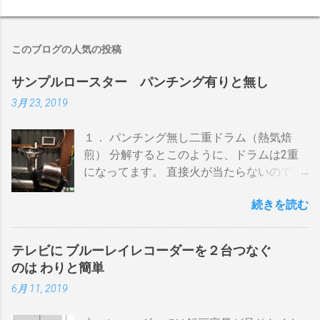
このブログの人気の投稿
サンプルロースター パンチング有りと無し
3月 23, 2019
１． パンチング無し二重ドラム（熱気焙
煎） 分解するとこのように、ドラムは2重
になってます。 直接火が当たらないので温
度上昇には時間がかかります。 メリットは
続きを読む
温度計が使える（ドラム内の温度が測れ
る） 火力に対する温度変化が緩やか（２重
ドラムだから熱伝導に時間がかかる） 多少
テレビに ブルーレイレコーダーを２台つなぐ
の蓄熱効果はある チャフが飛び散らない 焙
のは わりと簡単
煎中、外気温や風による温度変化は殆どな
6月 11, 2019
い ぐらいでしょうか。デメリットは 火を消
してもすぐに温度が下がらない。火力を上