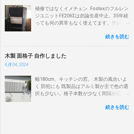
iPhone ２、冷蔵庫3台、オーブンレンジ
ンテナケーブルで接続 BDR１の「テレビへ
勿論焦げます。放置すれば燃えます。風に
補修ではなくイメチェン Fostexのフルレン
２・トースター、炊飯器・・・・。 を合計
（出力）」端子とテレビの「地上デジタ
よる炎の揺れや、ドラムに風が入るとすぐ
ジユニットFE206Σは勿論生産中止。35年経
してみると 「70アンペア必要」 と表示され
ル」端子をアンテナケーブルで接続しま
温度が下がります。 メリット 火力に対する
っても何の異常もなく使えてます。テレビ
た。７０アンペアは高額になりそうで流石
す。 BSの接続（アンテナケーブル２本必
反応が早い。（蓄熱はゼロ） 二重ドラムに
の再生にも使うので、毎日起床から就寝ま
に無理。 自分で出来る工夫 黄色が漏電ブレ
要）※１ BSのアンテナケーブルをBDR２の
比べて短時間で焙煎できる チャフがドラム
続きを読む
で使ってます。リタイヤしてからは音量を
ーカー、赤色が安全ブレーカー。安全ブレ
「BSアンテナ入力」端子へ接続 BDR２の
の中に溜まらない デメリット ザルのように
あげての音楽鑑賞の時間も随分増えまし
ーカーはすべて20Aとあります。 そこで一
BSの「テレビへ（出力）」端子とBDR１の
素通し。熱気が溜まらない。 温度計は上昇
た。 オーディオとして聞く時は保護のグリ
工夫。まず、各安全ブレーカーを切ってみ
「BSアンテナ入力」端子をアンテナケーブ
か下降か一定かの傾向判断としてなら使え
木製 面格子 自作しました
ルネットを外して聞きます。（外したほう
て、どのコンセントに繋がっているか確認
ルで接続 BDR１のBSの「テレビへ（出
るが、通過する空気の温度しかわからない
6月 04, 2024
が高音がマスクされない）。スピーカーグ
します。 W数の高いものは別のコンセント
力）」端子とテレビの「BSデジタル」端子
チャフがパンチングの穴から出てコンロや
リルネットを外すとモノトーンのエンクロ
に割り振りする W数の高いものは同時に使
をアンテナケーブルで接続します。 ※１.
周囲に散らばる 豆の温度と通過する熱気の
幅180cm、キッチンの窓。 木製の風合いよ
ージャーにはコーン紙の色が合わない。暗
わない 一つの安全ブレーカーで２０
BDRを一台追加するだけなら、ケーブルも
温度はイコールではない。風が吹いたら火
く 防犯にも 既製品はアルミ製が主で色の選
い・・・。 そこでコーン紙を白くしたらど
A（2kw）以上にならないように振り分けま
２本追加でOKです。 HDMIケーブルの接続
力が変わる。豆の温度を測る手段がない。
択も少ない。格子本数が少なく間隔が広す
うだろうと、 MacアプリのPixelmetor でシ
す。消費量の多い、電子レンジ、ドライヤ
（HDMIケーブル２本必要）※2 BDRの
焙煎の再現性を上げるには風対策と火力と
ぎる。その割に高価。目隠しには程遠い。
ュミレーションしてみた。コーンの部分を
ー・炊飯器・エアコンなどは複数の安全ブ
「HDMI出力」端子とテレビの「HDMI入
回転数の安定が必要（困難）。これは一番
続きを読む
雪国では氷柱や落雪で変形しているのをよ
レベル補正で白にしてみると、イケそうな
レーカに振り分けて使うのです。非合理的
力」端子を接続します。テレビのHDMI端子
の欠点でしょう。 温度測定は、非接触型
く見かけます。手作りでは壊れてもその箇
感じ。 塗料は何を使う？ 塗料によってコー
ですが効果はあります。 近年、料金設定が
の番号は、自分で分かればどちらの端子で
（※１）の温度計で豆の表面温度を測るこ
所を交換するだけ。格子の間隔や太さも自
ン紙が重くなっても、柔らかくなっても、
変わった 容量UPと増額の関係。 10アンペ
も構いません。 すでにHDMI１本あるな
とが可能なら希望がないわけではない。し
由に選べます。 家の外からの視線も気にな
固くなっても具合は良くない。ググってみ
アごとに 基本料金 月額330円 の増加 のみ
ら、追加で１本用意してください。 ※2.