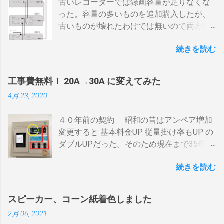
古いレコーダーでは録画容量が足りなくな
げても即座に反応しない ガスコンロでは熱
った。容量の多いものを追加購入したが、
量に限界があり１ハゼ８分以内でなら200g
古いものが壊れたわけでは無いので両方使
前後が限界。 300g以上はガスコンロの強火
いたい・・・。 直列式で接続（増幅機能を
全開でも 20分以上は必要 。10分以下の焙
続きを読む
利用する） アンテナ→BDR２→BDR１→テ
煎は無理。 外側ドラム→空気層→内側ドラ
レビ ブルーレイディスクレコーダー、以下
ムの順で熱が伝わるので、温度変化には時
「 BDR 」と略します。 アンテナ信号は、
間がかかります。それを予測したうえでの
工事費無料！ 20A→30A に変えてみた
それぞれのアンテナ入力から出力へと繰り
煎りあがりのタイミングを考慮しなくては
4月 23, 2020
返すだけです。いわば直列です。この方法
なりません。焙煎後１０分経過してもドラ
で利得の損失なく接続できます。並列にす
ム内の温度は１００度以上を維持します。
４０年前の契約 昭和の昔はアンペア増加
るとアンテナ信号が弱まりアンテナ利得が
火傷や洋服の焦げにも注意が必要です。 2
変更すると 基本料金UP 従量掛け率もUP の
落ち、増幅器が必要になるでしょう。 壁の
重ドラムで通気性が殆ど無い とうこと。熱
ダブルUPだった。そのため現在まで35年
アンテナ端子から「地上波」と「 BS 」に
し難く冷めにくいのが特徴。 ２．パンチン
間、容量UPは躊躇してきました。 東北電
分かれているものとして説明します。 地上
グ有り一枚ドラム（直火・熱気通過式）
続きを読む
力のHPで容量シュミレーションで我が家の
波の接続（アンテナケーブル２本必要）※
早い話が「 回転式炙り焼き 」です。熱は素
必要容量を試算してみた。 テレビ大小、電
１ 地上波のアンテナケーブルをBDR２の
通りで蓄熱は不可。ガスコンロの炎がその
気毛布２、エアコン、FFクリーンヒータ
「地上波アンテナ入力」端子へ接続 BDR２
まま反映します。中火で200gなら6分程度
スピーカー、コーン紙着色しました
ー・電気ストーブ、ドライヤー、照明15、
の地上波の「テレビへ（出力）」端子と
で、260gなら8分ハゼが来ます。回転数が
2月 06, 2021
AV・オーディオ４、PC2、 AppleTV ・
BDR１の「地上波アンテナ入力」端子をア
速いと温度が下がります。回転を止めると