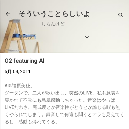
スキップしてメイン コンテンツに移動
そういうことらしいよ
しらんけど…
ラベル
O2 featuring AI
6月 04, 2011
AI&福原美穂。
グータンで、二人が歌い出し、突然のLIVE。私も意表を
突かれて不覚にも鳥肌感動しちゃった。音楽はやっぱ
LIVEだわさ。完成度とか音楽性がどうとか論じる暇も無
くやられてしまう。録音して何遍も聞くとアラも見えてく
るし、感動も薄れてくる。