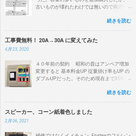
量に限界があり１ハゼ８分以内でなら200g
古いものが壊れたわけでは無いので両方使
前後が限界。 300g以上はガスコンロの強火
いたい・・・。 直列式で接続（増幅機能を
全開でも 20分以上は必要 。10分以下の焙
続きを読む
利用する） アンテナ→BDR２→BDR１→テ
煎は無理。 外側ドラム→空気層→内側ドラ
レビ ブルーレイディスクレコーダー、以下
ムの順で熱が伝わるので、温度変化には時
「 BDR 」と略します。 アンテナ信号は、
間がかかります。それを予測したうえでの
工事費無料！ 20A→30A に変えてみた
それぞれのアンテナ入力から出力へと繰り
煎りあがりのタイミングを考慮しなくては
4月 23, 2020
返すだけです。いわば直列です。この方法
なりません。焙煎後１０分経過してもドラ
で利得の損失なく接続できます。並列にす
ム内の温度は１００度以上を維持します。
４０年前の契約 昭和の昔はアンペア増加
るとアンテナ信号が弱まりアンテナ利得が
火傷や洋服の焦げにも注意が必要です。 2
変更すると 基本料金UP 従量掛け率もUP の
落ち、増幅器が必要になるでしょう。 壁の
重ドラムで通気性が殆ど無い とうこと。熱
ダブルUPだった。そのため現在まで35年
アンテナ端子から「地上波」と「 BS 」に
し難く冷めにくいのが特徴。 ２．パンチン
間、容量UPは躊躇してきました。 東北電
分かれているものとして説明します。 地上
グ有り一枚ドラム（直火・熱気通過式）
続きを読む
力のHPで容量シュミレーションで我が家の
波の接続（アンテナケーブル２本必要）※
早い話が「 回転式炙り焼き 」です。熱は素
必要容量を試算してみた。 テレビ大小、電
１ 地上波のアンテナケーブルをBDR２の
通りで蓄熱は不可。ガスコンロの炎がその
気毛布２、エアコン、FFクリーンヒータ
「地上波アンテナ入力」端子へ接続 BDR２
まま反映します。中火で200gなら6分程度
スピーカー、コーン紙着色しました
ー・電気ストーブ、ドライヤー、照明15、
の地上波の「テレビへ（出力）」端子と
で、260gなら8分ハゼが来ます。回転数が
2月 06, 2021
AV・オーディオ４、PC2、 AppleTV ・
BDR１の「地上波アンテナ入力」端子をア
速いと温度が下がります。回転を止めると
iPhone ２、冷蔵庫3台、オーブンレンジ
ンテナケーブルで接続 BDR１の「テレビへ
勿論焦げます。放置すれば燃えます。風に
補修ではなくイメチェン Fostexのフルレン