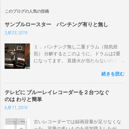
このブログの人気の投稿
サンプルロースター パンチング有りと無し
3月 23, 2019
１． パンチング無し二重ドラム（熱気焙
煎） 分解するとこのように、ドラムは2重
になってます。 直接火が当たらないので温
度上昇には時間がかかります。 メリットは
続きを読む
温度計が使える（ドラム内の温度が測れ
る） 火力に対する温度変化が緩やか（２重
ドラムだから熱伝導に時間がかかる） 多少
テレビに ブルーレイレコーダーを２台つなぐ
の蓄熱効果はある チャフが飛び散らない 焙
のは わりと簡単
煎中、外気温や風による温度変化は殆どな
6月 11, 2019
い ぐらいでしょうか。デメリットは 火を消
してもすぐに温度が下がらない。火力を上
古いレコーダーでは録画容量が足りなくな
げても即座に反応しない ガスコンロでは熱
った。容量の多いものを追加購入したが、