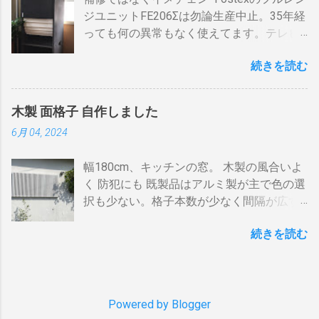
２・トースター、炊飯器・・・・。 を合計
（出力）」端子とテレビの「地上デジタ
よる炎の揺れや、ドラムに風が入るとすぐ
ジユニットFE206Σは勿論生産中止。35年経
してみると 「70アンペア必要」 と表示され
ル」端子をアンテナケーブルで接続しま
温度が下がります。 メリット 火力に対する
っても何の異常もなく使えてます。テレビ
た。７０アンペアは高額になりそうで流石
す。 BSの接続（アンテナケーブル２本必
反応が早い。（蓄熱はゼロ） 二重ドラムに
の再生にも使うので、毎日起床から就寝ま
に無理。 自分で出来る工夫 黄色が漏電ブレ
要）※１ BSのアンテナケーブルをBDR２の
比べて短時間で焙煎できる チャフがドラム
続きを読む
で使ってます。リタイヤしてからは音量を
ーカー、赤色が安全ブレーカー。安全ブレ
「BSアンテナ入力」端子へ接続 BDR２の
の中に溜まらない デメリット ザルのように
あげての音楽鑑賞の時間も随分増えまし
ーカーはすべて20Aとあります。 そこで一
BSの「テレビへ（出力）」端子とBDR１の
素通し。熱気が溜まらない。 温度計は上昇
た。 オーディオとして聞く時は保護のグリ
工夫。まず、各安全ブレーカーを切ってみ
「BSアンテナ入力」端子をアンテナケーブ
か下降か一定かの傾向判断としてなら使え
木製 面格子 自作しました
ルネットを外して聞きます。（外したほう
て、どのコンセントに繋がっているか確認
ルで接続 BDR１のBSの「テレビへ（出
るが、通過する空気の温度しかわからない
6月 04, 2024
が高音がマスクされない）。スピーカーグ
します。 W数の高いものは別のコンセント
力）」端子とテレビの「BSデジタル」端子
チャフがパンチングの穴から出てコンロや
リルネットを外すとモノトーンのエンクロ
に割り振りする W数の高いものは同時に使
をアンテナケーブルで接続します。 ※１.
周囲に散らばる 豆の温度と通過する熱気の
幅180cm、キッチンの窓。 木製の風合いよ
ージャーにはコーン紙の色が合わない。暗
わない 一つの安全ブレーカーで２０
BDRを一台追加するだけなら、ケーブルも
温度はイコールではない。風が吹いたら火
く 防犯にも 既製品はアルミ製が主で色の選
い・・・。 そこでコーン紙を白くしたらど
A（2kw）以上にならないように振り分けま
２本追加でOKです。 HDMIケーブルの接続
力が変わる。豆の温度を測る手段がない。
択も少ない。格子本数が少なく間隔が広す
うだろうと、 MacアプリのPixelmetor でシ
す。消費量の多い、電子レンジ、ドライヤ
（HDMIケーブル２本必要）※2 BDRの
焙煎の再現性を上げるには風対策と火力と
ぎる。その割に高価。目隠しには程遠い。
ュミレーションしてみた。コーンの部分を
ー・炊飯器・エアコンなどは複数の安全ブ
「HDMI出力」端子とテレビの「HDMI入
回転数の安定が必要（困難）。これは一番
続きを読む
雪国では氷柱や落雪で変形しているのをよ
レベル補正で白にしてみると、イケそうな
レーカに振り分けて使うのです。非合理的
力」端子を接続します。テレビのHDMI端子
の欠点でしょう。 温度測定は、非接触型
く見かけます。手作りでは壊れてもその箇
感じ。 塗料は何を使う？ 塗料によってコー
ですが効果はあります。 近年、料金設定が
の番号は、自分で分かればどちらの端子で
（※１）の温度計で豆の表面温度を測るこ
所を交換するだけ。格子の間隔や太さも自
ン紙が重くなっても、柔らかくなっても、
変わった 容量UPと増額の関係。 10アンペ
も構いません。 すでにHDMI１本あるな
とが可能なら希望がないわけではない。し
由に選べます。 家の外からの視線も気にな
固くなっても具合は良くない。ググってみ
アごとに 基本料金 月額330円 の増加 のみ
ら、追加で１本用意してください。 ※2.
かし、右手でドラムを回し、左手でレーザ
らず、西陽を和らげ、風情があります。 風
Powered by Blogger
たら、「 コーン紙着色塗材 」というものが
従量増しは ￥0 でいいと。月額330円のア
テレビにHDMI端子が一つしかない場合 は
ーを豆に当...