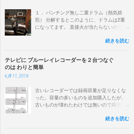
１． パンチング無し二重ドラム（熱気焙
煎） 分解するとこのように、ドラムは2重
になってます。 直接火が当たらないので温
度上昇には時間がかかります。 メリットは
続きを読む
温度計が使える（ドラム内の温度が測れ
る） 火力に対する温度変化が緩やか（２重
ドラムだから熱伝導に時間がかかる） 多少
テレビに ブルーレイレコーダーを２台つなぐ
の蓄熱効果はある チャフが飛び散らない 焙
のは わりと簡単
煎中、外気温や風による温度変化は殆どな
6月 11, 2019
い ぐらいでしょうか。デメリットは 火を消
してもすぐに温度が下がらない。火力を上
古いレコーダーでは録画容量が足りなくな
げても即座に反応しない ガスコンロでは熱
った。容量の多いものを追加購入したが、
量に限界があり１ハゼ８分以内でなら200g
古いものが壊れたわけでは無いので両方使
前後が限界。 300g以上はガスコンロの強火
いたい・・・。 直列式で接続（増幅機能を
全開でも 20分以上は必要 。10分以下の焙
続きを読む
利用する） アンテナ→BDR２→BDR１→テ
煎は無理。 外側ドラム→空気層→内側ドラ
レビ ブルーレイディスクレコーダー、以下
ムの順で熱が伝わるので、温度変化には時
「 BDR 」と略します。 アンテナ信号は、