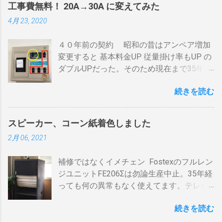
間がかかります。それを予測したうえでの
工事費無料！ 20A→30A に変えてみた
それぞれのアンテナ入力から出力へと繰り
煎りあがりのタイミングを考慮しなくては
4月 23, 2020
返すだけです。いわば直列です。この方法
なりません。焙煎後１０分経過してもドラ
で利得の損失なく接続できます。並列にす
ム内の温度は１００度以上を維持します。
４０年前の契約 昭和の昔はアンペア増加
るとアンテナ信号が弱まりアンテナ利得が
火傷や洋服の焦げにも注意が必要です。 2
変更すると 基本料金UP 従量掛け率もUP の
落ち、増幅器が必要になるでしょう。 壁の
重ドラムで通気性が殆ど無い とうこと。熱
ダブルUPだった。そのため現在まで35年
アンテナ端子から「地上波」と「 BS 」に
し難く冷めにくいのが特徴。 ２．パンチン
間、容量UPは躊躇してきました。 東北電
分かれているものとして説明します。 地上
グ有り一枚ドラム（直火・熱気通過式）
続きを読む
力のHPで容量シュミレーションで我が家の
波の接続（アンテナケーブル２本必要）※
早い話が「 回転式炙り焼き 」です。熱は素
必要容量を試算してみた。 テレビ大小、電
１ 地上波のアンテナケーブルをBDR２の
通りで蓄熱は不可。ガスコンロの炎がその
気毛布２、エアコン、FFクリーンヒータ
「地上波アンテナ入力」端子へ接続 BDR２
まま反映します。中火で200gなら6分程度
スピーカー、コーン紙着色しました
ー・電気ストーブ、ドライヤー、照明15、
の地上波の「テレビへ（出力）」端子と
で、260gなら8分ハゼが来ます。回転数が
2月 06, 2021
AV・オーディオ４、PC2、 AppleTV ・
BDR１の「地上波アンテナ入力」端子をア
速いと温度が下がります。回転を止めると
iPhone ２、冷蔵庫3台、オーブンレンジ
ンテナケーブルで接続 BDR１の「テレビへ
勿論焦げます。放置すれば燃えます。風に
補修ではなくイメチェン Fostexのフルレン
２・トースター、炊飯器・・・・。 を合計
（出力）」端子とテレビの「地上デジタ
よる炎の揺れや、ドラムに風が入るとすぐ
ジユニットFE206Σは勿論生産中止。35年経
してみると 「70アンペア必要」 と表示され
ル」端子をアンテナケーブルで接続しま
温度が下がります。 メリット 火力に対する
っても何の異常もなく使えてます。テレビ
た。７０アンペアは高額になりそうで流石
す。 BSの接続（アンテナケーブル２本必
反応が早い。（蓄熱はゼロ） 二重ドラムに
の再生にも使うので、毎日起床から就寝ま
に無理。 自分で出来る工夫 黄色が漏電ブレ
要）※１ BSのアンテナケーブルをBDR２の
比べて短時間で焙煎できる チャフがドラム
続きを読む
で使ってます。リタイヤしてからは音量を
ーカー、赤色が安全ブレーカー。安全ブレ
「BSアンテナ入力」端子へ接続 BDR２の
の中に溜まらない デメリット ザルのように
あげての音楽鑑賞の時間も随分増えまし