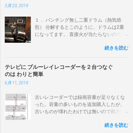
3月 23, 2019
１． パンチング無し二重ドラム（熱気焙
煎） 分解するとこのように、ドラムは2重
になってます。 直接火が当たらないので温
度上昇には時間がかかります。 メリットは
続きを読む
温度計が使える（ドラム内の温度が測れ
る） 火力に対する温度変化が緩やか（２重
ドラムだから熱伝導に時間がかかる） 多少
テレビに ブルーレイレコーダーを２台つなぐ
の蓄熱効果はある チャフが飛び散らない 焙
のは わりと簡単
煎中、外気温や風による温度変化は殆どな
6月 11, 2019
い ぐらいでしょうか。デメリットは 火を消
してもすぐに温度が下がらない。火力を上
古いレコーダーでは録画容量が足りなくな
げても即座に反応しない ガスコンロでは熱
った。容量の多いものを追加購入したが、
量に限界があり１ハゼ８分以内でなら200g
古いものが壊れたわけでは無いので両方使
前後が限界。 300g以上はガスコンロの強火
いたい・・・。 直列式で接続（増幅機能を
全開でも 20分以上は必要 。10分以下の焙
続きを読む
利用する） アンテナ→BDR２→BDR１→テ
煎は無理。 外側ドラム→空気層→内側ドラ
レビ ブルーレイディスクレコーダー、以下