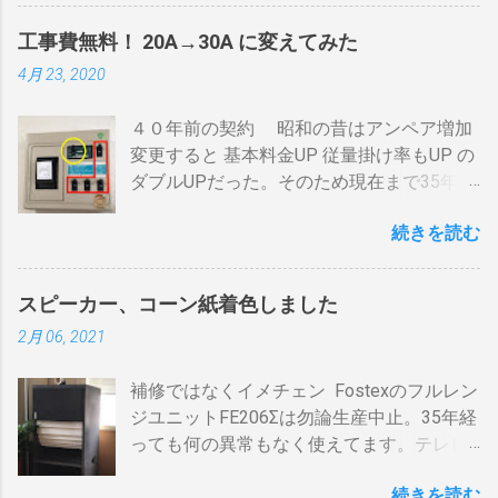
ムの順で熱が伝わるので、温度変化には時
「 BDR 」と略します。 アンテナ信号は、
間がかかります。それを予測したうえでの
工事費無料！ 20A→30A に変えてみた
それぞれのアンテナ入力から出力へと繰り
煎りあがりのタイミングを考慮しなくては
4月 23, 2020
返すだけです。いわば直列です。この方法
なりません。焙煎後１０分経過してもドラ
で利得の損失なく接続できます。並列にす
ム内の温度は１００度以上を維持します。
４０年前の契約 昭和の昔はアンペア増加
るとアンテナ信号が弱まりアンテナ利得が
火傷や洋服の焦げにも注意が必要です。 2
変更すると 基本料金UP 従量掛け率もUP の
落ち、増幅器が必要になるでしょう。 壁の
重ドラムで通気性が殆ど無い とうこと。熱
ダブルUPだった。そのため現在まで35年
アンテナ端子から「地上波」と「 BS 」に
し難く冷めにくいのが特徴。 ２．パンチン
間、容量UPは躊躇してきました。 東北電
分かれているものとして説明します。 地上
グ有り一枚ドラム（直火・熱気通過式）
続きを読む
力のHPで容量シュミレーションで我が家の
波の接続（アンテナケーブル２本必要）※
早い話が「 回転式炙り焼き 」です。熱は素
必要容量を試算してみた。 テレビ大小、電
１ 地上波のアンテナケーブルをBDR２の
通りで蓄熱は不可。ガスコンロの炎がその
気毛布２、エアコン、FFクリーンヒータ
「地上波アンテナ入力」端子へ接続 BDR２
まま反映します。中火で200gなら6分程度
スピーカー、コーン紙着色しました
ー・電気ストーブ、ドライヤー、照明15、
の地上波の「テレビへ（出力）」端子と
で、260gなら8分ハゼが来ます。回転数が
2月 06, 2021
AV・オーディオ４、PC2、 AppleTV ・
BDR１の「地上波アンテナ入力」端子をア
速いと温度が下がります。回転を止めると
iPhone ２、冷蔵庫3台、オーブンレンジ
ンテナケーブルで接続 BDR１の「テレビへ
勿論焦げます。放置すれば燃えます。風に
補修ではなくイメチェン Fostexのフルレン
２・トースター、炊飯器・・・・。 を合計
（出力）」端子とテレビの「地上デジタ
よる炎の揺れや、ドラムに風が入るとすぐ
ジユニットFE206Σは勿論生産中止。35年経
してみると 「70アンペア必要」 と表示され
ル」端子をアンテナケーブルで接続しま
温度が下がります。 メリット 火力に対する
っても何の異常もなく使えてます。テレビ
た。７０アンペアは高額になりそうで流石
す。 BSの接続（アンテナケーブル２本必
反応が早い。（蓄熱はゼロ） 二重ドラムに
の再生にも使うので、毎日起床から就寝ま
に無理。 自分で出来る工夫 黄色が漏電ブレ
要）※１ BSのアンテナケーブルをBDR２の
比べて短時間で焙煎できる チャフがドラム
続きを読む
で使ってます。リタイヤしてからは音量を