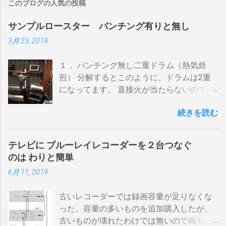
このブログの人気の投稿
サンプルロースター パンチング有りと無し
3月 23, 2019
１． パンチング無し二重ドラム（熱気焙
煎） 分解するとこのように、ドラムは2重
になってます。 直接火が当たらないので温
度上昇には時間がかかります。 メリットは
続きを読む
温度計が使える（ドラム内の温度が測れ
る） 火力に対する温度変化が緩やか（２重
ドラムだから熱伝導に時間がかかる） 多少
テレビに ブルーレイレコーダーを２台つなぐ
の蓄熱効果はある チャフが飛び散らない 焙
のは わりと簡単
煎中、外気温や風による温度変化は殆どな
6月 11, 2019
い ぐらいでしょうか。デメリットは 火を消
してもすぐに温度が下がらない。火力を上
古いレコーダーでは録画容量が足りなくな
げても即座に反応しない ガスコンロでは熱
った。容量の多いものを追加購入したが、
量に限界があり１ハゼ８分以内でなら200g
古いものが壊れたわけでは無いので両方使
前後が限界。 300g以上はガスコンロの強火