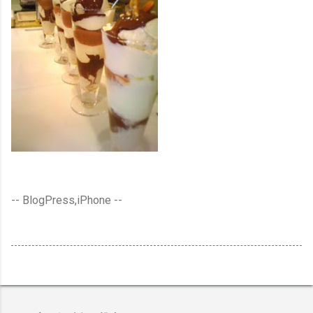
-- BlogPress,iPhone --