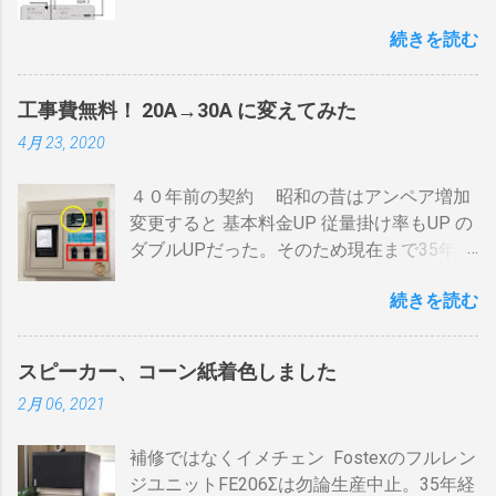
いたい・・・。 直列式で接続（増幅機能を
全開でも 20分以上は必要 。10分以下の焙
続きを読む
利用する） アンテナ→BDR２→BDR１→テ
煎は無理。 外側ドラム→空気層→内側ドラ
レビ ブルーレイディスクレコーダー、以下
ムの順で熱が伝わるので、温度変化には時
「 BDR 」と略します。 アンテナ信号は、
間がかかります。それを予測したうえでの
工事費無料！ 20A→30A に変えてみた
それぞれのアンテナ入力から出力へと繰り
煎りあがりのタイミングを考慮しなくては
4月 23, 2020
返すだけです。いわば直列です。この方法
なりません。焙煎後１０分経過してもドラ
で利得の損失なく接続できます。並列にす
ム内の温度は１００度以上を維持します。
４０年前の契約 昭和の昔はアンペア増加
るとアンテナ信号が弱まりアンテナ利得が
火傷や洋服の焦げにも注意が必要です。 2
変更すると 基本料金UP 従量掛け率もUP の
落ち、増幅器が必要になるでしょう。 壁の
重ドラムで通気性が殆ど無い とうこと。熱
ダブルUPだった。そのため現在まで35年
アンテナ端子から「地上波」と「 BS 」に
し難く冷めにくいのが特徴。 ２．パンチン
間、容量UPは躊躇してきました。 東北電
分かれているものとして説明します。 地上
グ有り一枚ドラム（直火・熱気通過式）
続きを読む
力のHPで容量シュミレーションで我が家の
波の接続（アンテナケーブル２本必要）※
早い話が「 回転式炙り焼き 」です。熱は素
必要容量を試算してみた。 テレビ大小、電
１ 地上波のアンテナケーブルをBDR２の
通りで蓄熱は不可。ガスコンロの炎がその
気毛布２、エアコン、FFクリーンヒータ
「地上波アンテナ入力」端子へ接続 BDR２
まま反映します。中火で200gなら6分程度
スピーカー、コーン紙着色しました
ー・電気ストーブ、ドライヤー、照明15、
の地上波の「テレビへ（出力）」端子と
で、260gなら8分ハゼが来ます。回転数が
2月 06, 2021
AV・オーディオ４、PC2、 AppleTV ・
BDR１の「地上波アンテナ入力」端子をア
速いと温度が下がります。回転を止めると
iPhone ２、冷蔵庫3台、オーブンレンジ
ンテナケーブルで接続 BDR１の「テレビへ
勿論焦げます。放置すれば燃えます。風に
補修ではなくイメチェン Fostexのフルレン
２・トースター、炊飯器・・・・。 を合計
（出力）」端子とテレビの「地上デジタ
よる炎の揺れや、ドラムに風が入るとすぐ
ジユニットFE206Σは勿論生産中止。35年経
してみると 「70アンペア必要」 と表示され
ル」端子をアンテナケーブルで接続しま