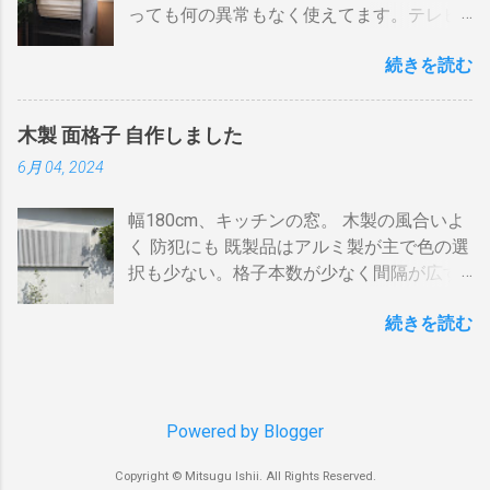
温度が下がります。 メリット 火力に対する
っても何の異常もなく使えてます。テレビ
た。７０アンペアは高額になりそうで流石
す。 BSの接続（アンテナケーブル２本必
反応が早い。（蓄熱はゼロ） 二重ドラムに
の再生にも使うので、毎日起床から就寝ま
に無理。 自分で出来る工夫 黄色が漏電ブレ
要）※１ BSのアンテナケーブルをBDR２の
比べて短時間で焙煎できる チャフがドラム
続きを読む
で使ってます。リタイヤしてからは音量を
ーカー、赤色が安全ブレーカー。安全ブレ
「BSアンテナ入力」端子へ接続 BDR２の
の中に溜まらない デメリット ザルのように
あげての音楽鑑賞の時間も随分増えまし
ーカーはすべて20Aとあります。 そこで一
BSの「テレビへ（出力）」端子とBDR１の
素通し。熱気が溜まらない。 温度計は上昇
た。 オーディオとして聞く時は保護のグリ
工夫。まず、各安全ブレーカーを切ってみ
「BSアンテナ入力」端子をアンテナケーブ
か下降か一定かの傾向判断としてなら使え
木製 面格子 自作しました
ルネットを外して聞きます。（外したほう
て、どのコンセントに繋がっているか確認
ルで接続 BDR１のBSの「テレビへ（出
るが、通過する空気の温度しかわからない
6月 04, 2024
が高音がマスクされない）。スピーカーグ
します。 W数の高いものは別のコンセント
力）」端子とテレビの「BSデジタル」端子
チャフがパンチングの穴から出てコンロや
リルネットを外すとモノトーンのエンクロ
に割り振りする W数の高いものは同時に使
をアンテナケーブルで接続します。 ※１.
周囲に散らばる 豆の温度と通過する熱気の
幅180cm、キッチンの窓。 木製の風合いよ
ージャーにはコーン紙の色が合わない。暗
わない 一つの安全ブレーカーで２０
BDRを一台追加するだけなら、ケーブルも
温度はイコールではない。風が吹いたら火
く 防犯にも 既製品はアルミ製が主で色の選
い・・・。 そこでコーン紙を白くしたらど
A（2kw）以上にならないように振り分けま
２本追加でOKです。 HDMIケーブルの接続
力が変わる。豆の温度を測る手段がない。
択も少ない。格子本数が少なく間隔が広す
うだろうと、 MacアプリのPixelmetor でシ
す。消費量の多い、電子レンジ、ドライヤ
（HDMIケーブル２本必要）※2 BDRの
焙煎の再現性を上げるには風対策と火力と
ぎる。その割に高価。目隠しには程遠い。
ュミレーションしてみた。コーンの部分を
ー・炊飯器・エアコンなどは複数の安全ブ
「HDMI出力」端子とテレビの「HDMI入
回転数の安定が必要（困難）。これは一番
続きを読む
雪国では氷柱や落雪で変形しているのをよ
レベル補正で白にしてみると、イケそうな
レーカに振り分けて使うのです。非合理的
力」端子を接続します。テレビのHDMI端子
の欠点でしょう。 温度測定は、非接触型
く見かけます。手作りでは壊れてもその箇
感じ。 塗料は何を使う？ 塗料によってコー
ですが効果はあります。 近年、料金設定が
の番号は、自分で分かればどちらの端子で
（※１）の温度計で豆の表面温度を測るこ
所を交換するだけ。格子の間隔や太さも自
ン紙が重くなっても、柔らかくなっても、
変わった 容量UPと増額の関係。 10アンペ
も構いません。 すでにHDMI１本あるな
とが可能なら希望がないわけではない。し
由に選べます。 家の外からの視線も気にな
固くなっても具合は良くない。ググってみ
アごとに 基本料金 月額330円 の増加 のみ
ら、追加で１本用意してください。 ※2.
かし、右手でドラムを回し、左手でレーザ
らず、西陽を和らげ、風情があります。 風
Powered by Blogger
たら、「 コーン紙着色塗材 」というものが
従量増しは ￥0 でいいと。月額330円のア
テレビにHDMI端子が一つしかない場合 は
ーを豆に当...
通しよく、暑い夜も窓を開放して眠られま
あるらしい。個人の方やプロの方も使って
ップならとりあえず30Aに変更しようと思
HDMI分配器 （←Amazon）を使います。テ
Copyright © Mitsugu Ishii. All Rights Reserved.
す。 材料 角材 杉KD12本束
いるようだ。 ファンテック という会社の「