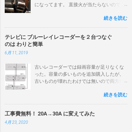
になってます。 直接火が当たらないので温
度上昇には時間がかかります。 メリットは
続きを読む
温度計が使える（ドラム内の温度が測れ
る） 火力に対する温度変化が緩やか（２重
ドラムだから熱伝導に時間がかかる） 多少
テレビに ブルーレイレコーダーを２台つなぐ
の蓄熱効果はある チャフが飛び散らない 焙
のは わりと簡単
煎中、外気温や風による温度変化は殆どな
6月 11, 2019
い ぐらいでしょうか。デメリットは 火を消
してもすぐに温度が下がらない。火力を上
古いレコーダーでは録画容量が足りなくな
げても即座に反応しない ガスコンロでは熱
った。容量の多いものを追加購入したが、
量に限界があり１ハゼ８分以内でなら200g
古いものが壊れたわけでは無いので両方使
前後が限界。 300g以上はガスコンロの強火
いたい・・・。 直列式で接続（増幅機能を
全開でも 20分以上は必要 。10分以下の焙
続きを読む
利用する） アンテナ→BDR２→BDR１→テ
煎は無理。 外側ドラム→空気層→内側ドラ
レビ ブルーレイディスクレコーダー、以下
ムの順で熱が伝わるので、温度変化には時
「 BDR 」と略します。 アンテナ信号は、
間がかかります。それを予測したうえでの
工事費無料！ 20A→30A に変えてみた
それぞれのアンテナ入力から出力へと繰り
煎りあがりのタイミングを考慮しなくては
4月 23, 2020
返すだけです。いわば直列です。この方法
なりません。焙煎後１０分経過してもドラ
で利得の損失なく接続できます。並列にす
ム内の温度は１００度以上を維持します。