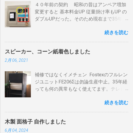
４０年前の契約 昭和の昔はアンペア増加
るとアンテナ信号が弱まりアンテナ利得が
火傷や洋服の焦げにも注意が必要です。 2
変更すると 基本料金UP 従量掛け率もUP の
落ち、増幅器が必要になるでしょう。 壁の
重ドラムで通気性が殆ど無い とうこと。熱
ダブルUPだった。そのため現在まで35年
アンテナ端子から「地上波」と「 BS 」に
し難く冷めにくいのが特徴。 ２．パンチン
間、容量UPは躊躇してきました。 東北電
分かれているものとして説明します。 地上
グ有り一枚ドラム（直火・熱気通過式）
続きを読む
力のHPで容量シュミレーションで我が家の
波の接続（アンテナケーブル２本必要）※
早い話が「 回転式炙り焼き 」です。熱は素
必要容量を試算してみた。 テレビ大小、電
１ 地上波のアンテナケーブルをBDR２の
通りで蓄熱は不可。ガスコンロの炎がその
気毛布２、エアコン、FFクリーンヒータ
「地上波アンテナ入力」端子へ接続 BDR２
まま反映します。中火で200gなら6分程度
スピーカー、コーン紙着色しました
ー・電気ストーブ、ドライヤー、照明15、
の地上波の「テレビへ（出力）」端子と
で、260gなら8分ハゼが来ます。回転数が
2月 06, 2021
AV・オーディオ４、PC2、 AppleTV ・
BDR１の「地上波アンテナ入力」端子をア
速いと温度が下がります。回転を止めると
iPhone ２、冷蔵庫3台、オーブンレンジ
ンテナケーブルで接続 BDR１の「テレビへ
勿論焦げます。放置すれば燃えます。風に
補修ではなくイメチェン Fostexのフルレン
２・トースター、炊飯器・・・・。 を合計
（出力）」端子とテレビの「地上デジタ
よる炎の揺れや、ドラムに風が入るとすぐ
ジユニットFE206Σは勿論生産中止。35年経
してみると 「70アンペア必要」 と表示され
ル」端子をアンテナケーブルで接続しま
温度が下がります。 メリット 火力に対する
っても何の異常もなく使えてます。テレビ
た。７０アンペアは高額になりそうで流石
す。 BSの接続（アンテナケーブル２本必
反応が早い。（蓄熱はゼロ） 二重ドラムに
の再生にも使うので、毎日起床から就寝ま
に無理。 自分で出来る工夫 黄色が漏電ブレ
要）※１ BSのアンテナケーブルをBDR２の
比べて短時間で焙煎できる チャフがドラム
続きを読む
で使ってます。リタイヤしてからは音量を
ーカー、赤色が安全ブレーカー。安全ブレ
「BSアンテナ入力」端子へ接続 BDR２の
の中に溜まらない デメリット ザルのように
あげての音楽鑑賞の時間も随分増えまし
ーカーはすべて20Aとあります。 そこで一
BSの「テレビへ（出力）」端子とBDR１の
素通し。熱気が溜まらない。 温度計は上昇
た。 オーディオとして聞く時は保護のグリ
工夫。まず、各安全ブレーカーを切ってみ
「BSアンテナ入力」端子をアンテナケーブ
か下降か一定かの傾向判断としてなら使え
木製 面格子 自作しました
ルネットを外して聞きます。（外したほう
て、どのコンセントに繋がっているか確認
ルで接続 BDR１のBSの「テレビへ（出
るが、通過する空気の温度しかわからない
6月 04, 2024
が高音がマスクされない）。スピーカーグ
します。 W数の高いものは別のコンセント