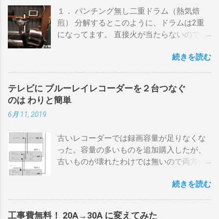
１． パンチング無し二重ドラム（熱気焙
煎） 分解するとこのように、ドラムは2重
になってます。 直接火が当たらないので温
度上昇には時間がかかります。 メリットは
続きを読む
温度計が使える（ドラム内の温度が測れ
る） 火力に対する温度変化が緩やか（２重
ドラムだから熱伝導に時間がかかる） 多少
テレビに ブルーレイレコーダーを２台つなぐ
の蓄熱効果はある チャフが飛び散らない 焙
のは わりと簡単
煎中、外気温や風による温度変化は殆どな
6月 11, 2019
い ぐらいでしょうか。デメリットは 火を消
してもすぐに温度が下がらない。火力を上
古いレコーダーでは録画容量が足りなくな
げても即座に反応しない ガスコンロでは熱
った。容量の多いものを追加購入したが、
量に限界があり１ハゼ８分以内でなら200g
古いものが壊れたわけでは無いので両方使
前後が限界。 300g以上はガスコンロの強火
いたい・・・。 直列式で接続（増幅機能を
全開でも 20分以上は必要 。10分以下の焙
続きを読む
利用する） アンテナ→BDR２→BDR１→テ
煎は無理。 外側ドラム→空気層→内側ドラ
レビ ブルーレイディスクレコーダー、以下
ムの順で熱が伝わるので、温度変化には時
「 BDR 」と略します。 アンテナ信号は、
間がかかります。それを予測したうえでの
工事費無料！ 20A→30A に変えてみた