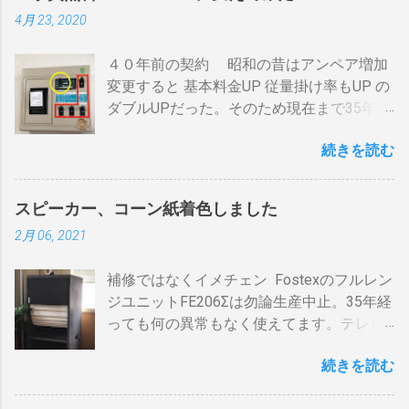
それぞれのアンテナ入力から出力へと繰り
煎りあがりのタイミングを考慮しなくては
4月 23, 2020
返すだけです。いわば直列です。この方法
なりません。焙煎後１０分経過してもドラ
で利得の損失なく接続できます。並列にす
ム内の温度は１００度以上を維持します。
４０年前の契約 昭和の昔はアンペア増加
るとアンテナ信号が弱まりアンテナ利得が
火傷や洋服の焦げにも注意が必要です。 2
変更すると 基本料金UP 従量掛け率もUP の
落ち、増幅器が必要になるでしょう。 壁の
重ドラムで通気性が殆ど無い とうこと。熱
ダブルUPだった。そのため現在まで35年
アンテナ端子から「地上波」と「 BS 」に
し難く冷めにくいのが特徴。 ２．パンチン
間、容量UPは躊躇してきました。 東北電
分かれているものとして説明します。 地上
グ有り一枚ドラム（直火・熱気通過式）
続きを読む
力のHPで容量シュミレーションで我が家の
波の接続（アンテナケーブル２本必要）※
早い話が「 回転式炙り焼き 」です。熱は素
必要容量を試算してみた。 テレビ大小、電
１ 地上波のアンテナケーブルをBDR２の
通りで蓄熱は不可。ガスコンロの炎がその
気毛布２、エアコン、FFクリーンヒータ
「地上波アンテナ入力」端子へ接続 BDR２
まま反映します。中火で200gなら6分程度
スピーカー、コーン紙着色しました
ー・電気ストーブ、ドライヤー、照明15、
の地上波の「テレビへ（出力）」端子と
で、260gなら8分ハゼが来ます。回転数が
2月 06, 2021
AV・オーディオ４、PC2、 AppleTV ・
BDR１の「地上波アンテナ入力」端子をア
速いと温度が下がります。回転を止めると
iPhone ２、冷蔵庫3台、オーブンレンジ
ンテナケーブルで接続 BDR１の「テレビへ
勿論焦げます。放置すれば燃えます。風に
補修ではなくイメチェン Fostexのフルレン
２・トースター、炊飯器・・・・。 を合計
（出力）」端子とテレビの「地上デジタ
よる炎の揺れや、ドラムに風が入るとすぐ
ジユニットFE206Σは勿論生産中止。35年経
してみると 「70アンペア必要」 と表示され
ル」端子をアンテナケーブルで接続しま
温度が下がります。 メリット 火力に対する
っても何の異常もなく使えてます。テレビ
た。７０アンペアは高額になりそうで流石
す。 BSの接続（アンテナケーブル２本必
反応が早い。（蓄熱はゼロ） 二重ドラムに
の再生にも使うので、毎日起床から就寝ま
に無理。 自分で出来る工夫 黄色が漏電ブレ
要）※１ BSのアンテナケーブルをBDR２の
比べて短時間で焙煎できる チャフがドラム
続きを読む
で使ってます。リタイヤしてからは音量を
ーカー、赤色が安全ブレーカー。安全ブレ
「BSアンテナ入力」端子へ接続 BDR２の
の中に溜まらない デメリット ザルのように
あげての音楽鑑賞の時間も随分増えまし
ーカーはすべて20Aとあります。 そこで一
BSの「テレビへ（出力）」端子とBDR１の
素通し。熱気が溜まらない。 温度計は上昇