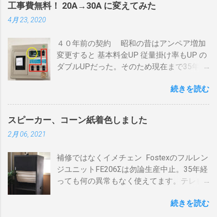
間がかかります。それを予測したうえでの
工事費無料！ 20A→30A に変えてみた
それぞれのアンテナ入力から出力へと繰り
煎りあがりのタイミングを考慮しなくては
4月 23, 2020
返すだけです。いわば直列です。この方法
なりません。焙煎後１０分経過してもドラ
で利得の損失なく接続できます。並列にす
ム内の温度は１００度以上を維持します。
４０年前の契約 昭和の昔はアンペア増加
るとアンテナ信号が弱まりアンテナ利得が
火傷や洋服の焦げにも注意が必要です。 2
変更すると 基本料金UP 従量掛け率もUP の
落ち、増幅器が必要になるでしょう。 壁の
重ドラムで通気性が殆ど無い とうこと。熱
ダブルUPだった。そのため現在まで35年
アンテナ端子から「地上波」と「 BS 」に
し難く冷めにくいのが特徴。 ２．パンチン
間、容量UPは躊躇してきました。 東北電
分かれているものとして説明します。 地上
グ有り一枚ドラム（直火・熱気通過式）
続きを読む
力のHPで容量シュミレーションで我が家の
波の接続（アンテナケーブル２本必要）※
早い話が「 回転式炙り焼き 」です。熱は素
必要容量を試算してみた。 テレビ大小、電
１ 地上波のアンテナケーブルをBDR２の
通りで蓄熱は不可。ガスコンロの炎がその
気毛布２、エアコン、FFクリーンヒータ
「地上波アンテナ入力」端子へ接続 BDR２
まま反映します。中火で200gなら6分程度
スピーカー、コーン紙着色しました
ー・電気ストーブ、ドライヤー、照明15、
の地上波の「テレビへ（出力）」端子と
で、260gなら8分ハゼが来ます。回転数が
2月 06, 2021
AV・オーディオ４、PC2、 AppleTV ・
BDR１の「地上波アンテナ入力」端子をア
速いと温度が下がります。回転を止めると
iPhone ２、冷蔵庫3台、オーブンレンジ
ンテナケーブルで接続 BDR１の「テレビへ
勿論焦げます。放置すれば燃えます。風に
補修ではなくイメチェン Fostexのフルレン
２・トースター、炊飯器・・・・。 を合計
（出力）」端子とテレビの「地上デジタ
よる炎の揺れや、ドラムに風が入るとすぐ
ジユニットFE206Σは勿論生産中止。35年経
してみると 「70アンペア必要」 と表示され
ル」端子をアンテナケーブルで接続しま
温度が下がります。 メリット 火力に対する
っても何の異常もなく使えてます。テレビ
た。７０アンペアは高額になりそうで流石
す。 BSの接続（アンテナケーブル２本必
反応が早い。（蓄熱はゼロ） 二重ドラムに
の再生にも使うので、毎日起床から就寝ま
に無理。 自分で出来る工夫 黄色が漏電ブレ
要）※１ BSのアンテナケーブルをBDR２の
比べて短時間で焙煎できる チャフがドラム
続きを読む
で使ってます。リタイヤしてからは音量を
ーカー、赤色が安全ブレーカー。安全ブレ
「BSアンテナ入力」端子へ接続 BDR２の
の中に溜まらない デメリット ザルのように
あげての音楽鑑賞の時間も随分増えまし