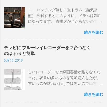
１． パンチング無し二重ドラム（熱気焙
煎） 分解するとこのように、ドラムは2重
になってます。 直接火が当たらないので温
度上昇には時間がかかります。 メリットは
続きを読む
温度計が使える（ドラム内の温度が測れ
る） 火力に対する温度変化が緩やか（２重
ドラムだから熱伝導に時間がかかる） 多少
テレビに ブルーレイレコーダーを２台つなぐ
の蓄熱効果はある チャフが飛び散らない 焙
のは わりと簡単
煎中、外気温や風による温度変化は殆どな
6月 11, 2019
い ぐらいでしょうか。デメリットは 火を消
してもすぐに温度が下がらない。火力を上
古いレコーダーでは録画容量が足りなくな
げても即座に反応しない ガスコンロでは熱
った。容量の多いものを追加購入したが、
量に限界があり１ハゼ８分以内でなら200g
古いものが壊れたわけでは無いので両方使
前後が限界。 300g以上はガスコンロの強火
いたい・・・。 直列式で接続（増幅機能を
全開でも 20分以上は必要 。10分以下の焙
続きを読む
利用する） アンテナ→BDR２→BDR１→テ
煎は無理。 外側ドラム→空気層→内側ドラ
レビ ブルーレイディスクレコーダー、以下
ムの順で熱が伝わるので、温度変化には時
「 BDR 」と略します。 アンテナ信号は、