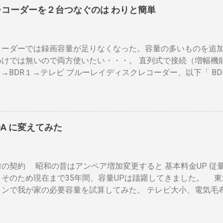
以上はガスコンロの強火全開でも 20分以上は必要 。10分以下の
レコーダーを２台つなぐのは わりと簡単
層→内側ドラムの順で熱が伝わるので、温度変化には時間がか
の煎りあがりのタイミングを考慮しなくてはなりません。焙煎
度は１００度以上を維持します。火傷や洋服の焦げにも注意が必
コーダーでは録画容量が足りなくなった。容量の多いものを追
殆ど無い とうこと。熱し難く冷めにくいのが特徴。 ２．パン
わけでは無いので両方使いたい・・・。 直列式で接続（増幅機
気通過式） 早い話が「 回転式炙り焼き 」です。熱は素通り
２→BDR１→テレビ ブルーレイディスクレコーダー、以下「 BD
のまま反映します。中火で200gなら6分程度で、260gなら8
は、それぞれのアンテナ入力から出力へと繰り返すだけです。
温度が下がります。回転を止めると勿論焦げます。放置すれば
の損失なく接続できます。並列にするとアンテナ信号が弱まり
ドラムに風が入るとすぐ温度が下がります。 メリット 火力に
になるでしょう。 壁のアンテナ端子から「地上波」と「 BS 
 二重ドラムに比べて短時間で焙煎できる チャフがドラムの中
します。 地上波の接続（アンテナケーブル２本必要）※１ 地
ように素通し。熱気が溜まらない。 温度計は上昇か下降か一定
0A に変えてみた
の「地上波アンテナ入力」端子へ接続 BDR２の地上波の「テレ
が、通過する空気の温度しかわからない チャフがパンチングの
地上波アンテナ入力」端子をアンテナケーブルで接続 BDR１の
ばる 豆の温度と通過する熱気の温度はイコールではない。風が
レビの「地上デジタル」端子をアンテナケーブルで接続します。
度を測る手段がない。焙煎の再現性を上げるには風対策と火力
の契約 昭和の昔はアンペア増加変更すると 基本料金UP 従量
本必要）※１ BSのアンテナケーブルをBDR２の「BSアンテナ
これは一番の欠点でしょう。 温度測定は、非接触型（※１）
。そのため現在まで35年間、容量UPは躊躇してきました。 東
「テレビへ（出力）」端子とBDR１の「BSアンテナ入力」端
ことが可能なら希望がないわけではない。しかし、右手でドラ
ョンで我が家の必要容量を試算してみた。 テレビ大小、電気毛布
R１のBSの「テレビへ（出力）」端子とテレビの「BSデジタル
..
ター・電気ストーブ、ドライヤー、照明15、AV・オーディオ４、PC
ます。 ※１. BDRを一台追加するだけなら、ケーブルも２本追
ne ２、冷蔵庫3台、オーブンレンジ２・トースター、炊飯器・・
接続（HDMIケーブル２本必要）※2 BDRの「HDMI出力」端