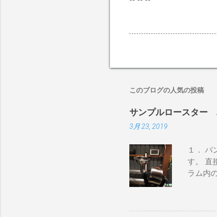
-- -- --
このブログの人気の投稿
サンプルロースター 
3月 23, 2019
１． 
す。 直
ラム内
かる） 
ない 
即座に反