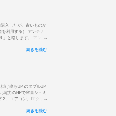
焙煎は無理。 外側ドラム
かります。それを予測した
後１０分経過してもドラム
要です。 2重ドラムで通
加購入したが、古いものが
チング有り一枚ドラム（直
能を利用する） アンテナ
で蓄熱は不可。ガスコンロ
R 」と略します。 アンテ
分ハゼが来ます。回転数が
いわば直列です。この方法
燃えます。風による炎の揺
続きを読む
アンテナ利得が落ち、増幅
対する反応が早い。（蓄熱
」に分かれているものとし
に溜まらない デメリット
上波のアンテナケーブルを
かの傾向判断としてなら
ビへ（出力）」端子とBDR
穴から出てコンロや周囲
「テレビへ（出力）」端
吹いたら火力が変わる。
 BSの接続（アンテナケ
と回転数の安定が必要（困
掛け率もUP のダブルUP
入力」端子へ接続 BDR２
の温度計で豆の表面温度
北電力のHPで容量シュミ
子をアンテナケーブルで接
ムを回し、左手でレーザー
２、エアコン、FFクリ
」端子をアンテナケーブル
2、 AppleTV ・
加でOKです。 HDMIケ
続きを読む
・・。 を合計してみると
子とテレビの「HDMI入