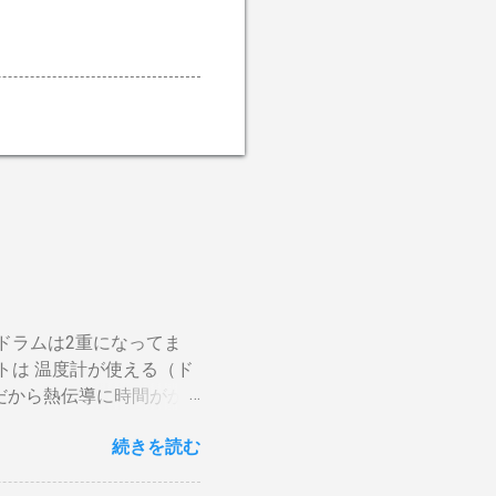
ドラムは2重になってま
トは 温度計が使える（ド
だから熱伝導に時間がか
や風による温度変化は殆ど
続きを読む
がらない。火力を上げても
ら200g前後が限界。