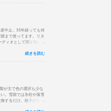
流石に無理。 自分で出来
ばどちらの端子でも構いま
はすべて20Aとありま
. テレビにHDMI端子が
セントに繋がっているか
ビの買い替え時には後悔しな
高いものは同時に使わな
動切り替え機能などが出来
分けます。消費量の多い、
←Amazon） ラックの
論生産中止。35年経っても何
カに振り分けて使うので
ブルはL型端子よりも真
就寝まで使ってます。リタ
Pと増額の関係。 10ア
ーディオとして聞く時は
と。月額330円のアップな
されない）。スピーカーグ
念の為、ググってみると
続きを読む
が合わない。暗い・・・。
にググって、最後に行き着
r でシュミレーションして
y-breaker-20a-30a.htm
 塗料は何を使う？ 塗料
以上、コンセントの定格電流
具合は良くない。ググって
セントの交換工事も必要と
やプロの方も使っているよ
合＝高額工事費の可能性大
PGW ）」をサイトから
たら1.6mm程度の細い
ルミ製が主で色の選択も少な
可能性…、」と表示されます
線全部とコンセン...
遠い。雪国では氷柱や落雪
意したのは妻がケーキを作
交換するだけ。格子の間隔
作業しにくいので、スピ
らげ、風情があります。
します。 刷毛は説明書