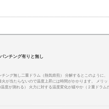
パンチング有りと無し
パンチング無し二重ドラム（熱気焙煎） 分解するとこのように、
接火が当たらないので温度上昇には時間がかかります。 メリッ
の温度が測れる） 火力に対する温度変化が緩やか（２重ドラム
多少の蓄熱効果はある チャフが飛び散らない 焙煎中、外気温
ぐらいでしょうか。デメリットは 火を消してもすぐに温度が下
応しない ガスコンロでは熱量に限界があり１ハゼ８分以内でな