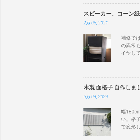
「70ア
力」端
る工夫
せん。 
スピーカー、コーン紙
す。 
一つしか
2月 06, 2021
確認し
いよう
い 一つ
ないこと
補修では
電子レ
配列や
の異常
す。非合
っ直ぐな
イヤし
ンペアご
保護の
らとりあ
リルネ
20A~
そこでコ
いたところは以
みた。
” 安全
木製 面格子 自作しま
によっ
が20A
6月 04, 2024
みたら
なります
うだ。 
ケーブル
幅180
オーダー
やつでし
い。格
が Ch
で変形
るとき
や太さ
ーカー