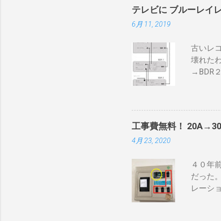
300g
テレビに ブルーレイ
→空気
6月 11, 2019
うえで
内の温
古いレ
気性が
壊れた
火・熱
→BDR
の炎がそ
ナ信号
速いと
で利得
れや、
器が必要
はゼロ）
て説明
ザルの
工事費無料！ 20A→3
BDR２
使える
4月 23, 2020
１の「
に散ら
子とテ
豆の温
４０年前
ーブル２
難）。
だった
のBSの
を測る
レーシ
続 BD
を豆に当.
ーンヒー
で接続し
iPho
ーブルの