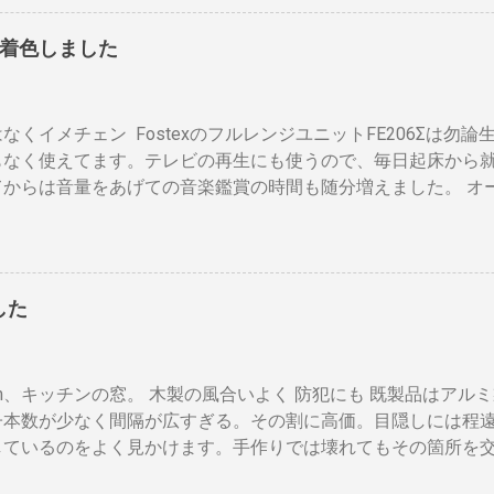
ンペア必要」 と表示された。７０アンペアは高額になりそうで
子を接続します。テレビのHDMI端子の番号は、自分で分かれ
 黄色が漏電ブレーカー、赤色が安全ブレーカー。安全ブレーカー
すでにHDMI１本あるなら、追加で１本用意してください。 ※2
着色しました
そこで一工夫。まず、各安全ブレーカーを切ってみて、どのコン
ない場合 は HDMI分配器 （←Amazon）を使います。テレ
ます。 W数の高いものは別のコンセントに割り振りする W数の
に端子の種類や数を確認しておきましょう。後で追加すると自
の安全ブレーカーで２０A（2kw）以上にならないように振り
があるようです。 用意するもの アンテナケーブル2本セット （
なくイメチェン FostexのフルレンジユニットFE206Σは勿
ンジ、ドライヤー・炊飯器・エアコンなどは複数の安全ブレー
コネクタ同士が狭い環境では、手が入りにくいのでアンテナケー
もなく使えてます。テレビの再生にも使うので、毎日起床から
理的ですが効果はあります。 近年、料金設定が変わった 容量U
タイプをおすすめします。 HDMIケーブル２本セット （...
てからは音量をあげての音楽鑑賞の時間も随分増えました。 オ
とに 基本料金 月額330円 の増加 のみ 従量増しは ￥0 でいい
グリルネットを外して聞きます。（外したほうが高音がマスク
えず30Aに変更しようと思います。 工事費は？ 高額の場合 
ットを外すとモノトーンのエンクロージャーにはコーン紙の色
30Aに変更する際、 高額工事になることがある らしいのだ。更
ーン紙を白くしたらどうだろうと、 MacアプリのPixelmeto
下のサイト。 http://kaden.pcinformation.info/breaker/safet
コーンの部分をレベル補正で白にしてみると、イケそうな感じ。
ブレーカーを20Aから30Aに変える場合、電線の太さが2.6mm
した
てコーン紙が重くなっても、柔らかくなっても、固くなっても
以上から30A以下でなければ、屋内配線の張り替え工事、コン
、「 コーン紙着色塗材 」というものがあるらしい。個人の方
。 ” 屋内配線交換不要の場合＝無料 屋内配線交換必要の場
ファンテック という会社の「 スピーカーコーン紙着色剤（白・
の銅線の太さの問題。我が家の屋内配線（Fケーブル）を見てみ
cm、キッチンの窓。 木製の風合いよく 防犯にも 既製品はア
してみた。（古いサイトらしく Safari では「安全ではない
た。ガッカリしながら屋内配線工事費の相場を調べると、屋内配
子本数が少なく間隔が広すぎる。その割に高価。目隠しには程
rom では表示されます。） 刷毛もオマケに付いてきた。私が用
しているのをよく見かけます。手作りでは壊れてもその箇所を
の回転台。ファンテックさんでも回転台の使用を勧めている。 
も自由に選べます。 家の外からの視線も気にならず、西陽を和
ユニットは配線から外してしまいます。作業が終わったら元に戻