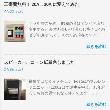
「 BDR 」と略します。 アンテナ信号は、
間がかかります。それを予測したうえでの
工事費無料！ 20A→30A に変えてみた
それぞれのアンテナ入力から出力へと繰り
煎りあがりのタイミングを考慮しなくては
4月 23, 2020
返すだけです。いわば直列です。この方法
なりません。焙煎後１０分経過してもドラ
で利得の損失なく接続できます。並列にす
ム内の温度は１００度以上を維持します。
４０年前の契約 昭和の昔はアンペア増加
るとアンテナ信号が弱まりアンテナ利得が
火傷や洋服の焦げにも注意が必要です。 2
変更すると 基本料金UP 従量掛け率もUP の
落ち、増幅器が必要になるでしょう。 壁の
重ドラムで通気性が殆ど無い とうこと。熱
ダブルUPだった。そのため現在まで35年
アンテナ端子から「地上波」と「 BS 」に
し難く冷めにくいのが特徴。 ２．パンチン
間、容量UPは躊躇してきました。 東北電
分かれているものとして説明します。 地上
グ有り一枚ドラム（直火・熱気通過式）
続きを読む
力のHPで容量シュミレーションで我が家の
波の接続（アンテナケーブル２本必要）※
早い話が「 回転式炙り焼き 」です。熱は素
必要容量を試算してみた。 テレビ大小、電
１ 地上波のアンテナケーブルをBDR２の
通りで蓄熱は不可。ガスコンロの炎がその
気毛布２、エアコン、FFクリーンヒータ
「地上波アンテナ入力」端子へ接続 BDR２
まま反映します。中火で200gなら6分程度
スピーカー、コーン紙着色しました
ー・電気ストーブ、ドライヤー、照明15、
の地上波の「テレビへ（出力）」端子と
で、260gなら8分ハゼが来ます。回転数が
2月 06, 2021
AV・オーディオ４、PC2、 AppleTV ・
BDR１の「地上波アンテナ入力」端子をア
速いと温度が下がります。回転を止めると
iPhone ２、冷蔵庫3台、オーブンレンジ
ンテナケーブルで接続 BDR１の「テレビへ
勿論焦げます。放置すれば燃えます。風に
補修ではなくイメチェン Fostexのフルレン
２・トースター、炊飯器・・・・。 を合計
（出力）」端子とテレビの「地上デジタ
よる炎の揺れや、ドラムに風が入るとすぐ
ジユニットFE206Σは勿論生産中止。35年経
してみると 「70アンペア必要」 と表示され
ル」端子をアンテナケーブルで接続しま
温度が下がります。 メリット 火力に対する
っても何の異常もなく使えてます。テレビ
た。７０アンペアは高額になりそうで流石
す。 BSの接続（アンテナケーブル２本必
反応が早い。（蓄熱はゼロ） 二重ドラムに
の再生にも使うので、毎日起床から就寝ま
に無理。 自分で出来る工夫 黄色が漏電ブレ
要）※１ BSのアンテナケーブルをBDR２の
比べて短時間で焙煎できる チャフがドラム
続きを読む
で使ってます。リタイヤしてからは音量を
ーカー、赤色が安全ブレーカー。安全ブレ
「BSアンテナ入力」端子へ接続 BDR２の
の中に溜まらない デメリット ザルのように