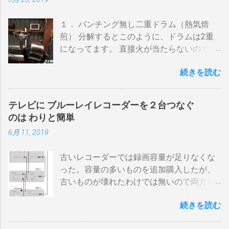
１． パンチング無し二重ドラム（熱気焙
煎） 分解するとこのように、ドラムは2重
になってます。 直接火が当たらないので温
度上昇には時間がかかります。 メリットは
続きを読む
温度計が使える（ドラム内の温度が測れ
る） 火力に対する温度変化が緩やか（２重
ドラムだから熱伝導に時間がかかる） 多少
テレビに ブルーレイレコーダーを２台つなぐ
の蓄熱効果はある チャフが飛び散らない 焙
のは わりと簡単
煎中、外気温や風による温度変化は殆どな
6月 11, 2019
い ぐらいでしょうか。デメリットは 火を消
してもすぐに温度が下がらない。火力を上
古いレコーダーでは録画容量が足りなくな
げても即座に反応しない ガスコンロでは熱
った。容量の多いものを追加購入したが、
量に限界があり１ハゼ８分以内でなら200g
古いものが壊れたわけでは無いので両方使
前後が限界。 300g以上はガスコンロの強火
いたい・・・。 直列式で接続（増幅機能を
全開でも 20分以上は必要 。10分以下の焙
続きを読む
利用する） アンテナ→BDR２→BDR１→テ
煎は無理。 外側ドラム→空気層→内側ドラ
レビ ブルーレイディスクレコーダー、以下
ムの順で熱が伝わるので、温度変化には時