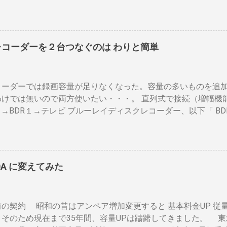
多少の蓄熱効果はある チャフが飛び散らない 焙煎中、外気温
ぐらいでしょうか。デメリットは 火を消してもすぐに温度が下
応しない ガスコンロでは熱量に限界があり１ハゼ８分以内でな
以上はガスコンロの強火全開でも 20分以上は必要 。10分以下の
レコーダーを２台つなぐのは わりと簡単
層→内側ドラムの順で熱が伝わるので、温度変化には時間がか
の煎りあがりのタイミングを考慮しなくてはなりません。焙煎
度は１００度以上を維持します。火傷や洋服の焦げにも注意が必
コーダーでは録画容量が足りなくなった。容量の多いものを追
殆ど無い とうこと。熱し難く冷めにくいのが特徴。 ２．パン
わけでは無いので両方使いたい・・・。 直列式で接続（増幅機
気通過式） 早い話が「 回転式炙り焼き 」です。熱は素通り
２→BDR１→テレビ ブルーレイディスクレコーダー、以下「 BD
のまま反映します。中火で200gなら6分程度で、260gなら8
は、それぞれのアンテナ入力から出力へと繰り返すだけです。
温度が下がります。回転を止めると勿論焦げます。放置すれば
の損失なく接続できます。並列にするとアンテナ信号が弱まり
ドラムに風が入るとすぐ温度が下がります。 メリット 火力に
になるでしょう。 壁のアンテナ端子から「地上波」と「 BS 
 二重ドラムに比べて短時間で焙煎できる チャフがドラムの中
します。 地上波の接続（アンテナケーブル２本必要）※１ 地
ように素通し。熱気が溜まらない。 温度計は上昇か下降か一定
0A に変えてみた
の「地上波アンテナ入力」端子へ接続 BDR２の地上波の「テレ
が、通過する空気の温度しかわからない チャフがパンチングの
地上波アンテナ入力」端子をアンテナケーブルで接続 BDR１の
ばる 豆の温度と通過する熱気の温度はイコールではない。風が
レビの「地上デジタル」端子をアンテナケーブルで接続します。
度を測る手段がない。焙煎の再現性を上げるには風対策と火力
の契約 昭和の昔はアンペア増加変更すると 基本料金UP 従量
本必要）※１ BSのアンテナケーブルをBDR２の「BSアンテナ
これは一番の欠点でしょう。 温度測定は、非接触型（※１）
。そのため現在まで35年間、容量UPは躊躇してきました。 東
「テレビへ（出力）」端子とBDR１の「BSアンテナ入力」端
ことが可能なら希望がないわけではない。しかし、右手でドラ