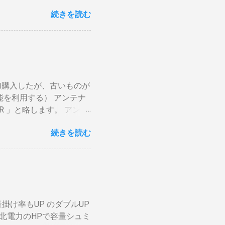
や風による温度変化は殆ど
続きを読む
がらない。火力を上げても
ら200g前後が限界。
焙煎は無理。 外側ドラム
かります。それを予測した
後１０分経過してもドラム
要です。 2重ドラムで通
加購入したが、古いものが
チング有り一枚ドラム（直
能を利用する） アンテナ
で蓄熱は不可。ガスコンロ
R 」と略します。 アンテ
分ハゼが来ます。回転数が
いわば直列です。この方法
燃えます。風による炎の揺
続きを読む
アンテナ利得が落ち、増幅
対する反応が早い。（蓄熱
」に分かれているものとし
に溜まらない デメリット
上波のアンテナケーブルを
かの傾向判断としてなら
ビへ（出力）」端子とBDR
穴から出てコンロや周囲
「テレビへ（出力）」端
吹いたら火力が変わる。
 BSの接続（アンテナケ
と回転数の安定が必要（困
掛け率もUP のダブルUP
入力」端子へ接続 BDR２
の温度計で豆の表面温度
北電力のHPで容量シュミ
子をアンテナケーブルで接
ムを回し、左手でレーザー