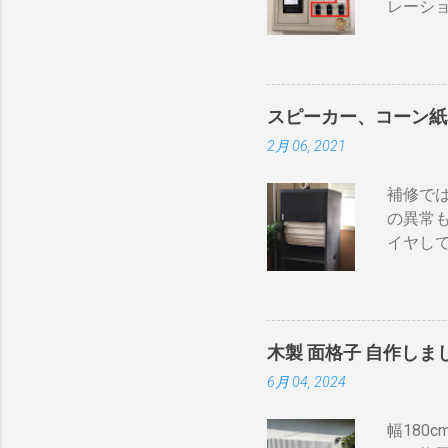
レーシ
続 BD
を豆に当.
ーンヒー
で接続し
iPho
ーブルの
「70ア
力」端
る工夫
せん。 
スピーカー、コーン紙
す。 
一つしか
2月 06, 2021
確認し
いよう
い 一つ
ないこと
補修では
電子レ
配列や
の異常
す。非合
っ直ぐな
イヤし
ンペアご
保護の
らとりあ
リルネ
20A~
そこでコ
いたところは以
みた。
” 安全
木製 面格子 自作しま
によっ
が20A
6月 04, 2024
みたら
なります
うだ。 
ケーブル
幅180
オーダー
やつでし