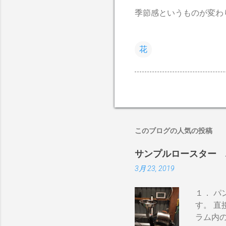
季節感というものが変わ
花
このブログの人気の投稿
サンプルロースター 
3月 23, 2019
１． 
す。 直
ラム内