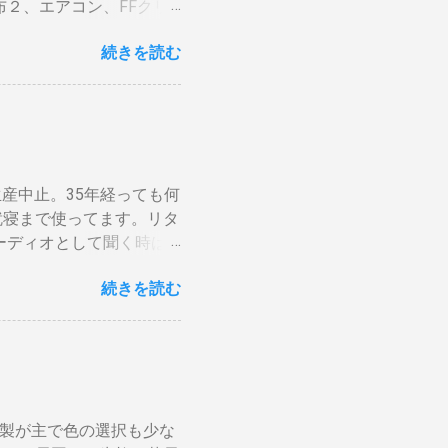
２、エアコン、FFクリ
」端子をアンテナケーブル
2、 AppleTV ・
加でOKです。 HDMIケ
続きを読む
・・。 を合計してみると
子とテレビの「HDMI入
流石に無理。 自分で出来
ばどちらの端子でも構いま
はすべて20Aとありま
. テレビにHDMI端子が
セントに繋がっているか
ビの買い替え時には後悔しな
高いものは同時に使わな
動切り替え機能などが出来
分けます。消費量の多い、
←Amazon） ラックの
論生産中止。35年経っても何
カに振り分けて使うので
ブルはL型端子よりも真
就寝まで使ってます。リタ
Pと増額の関係。 10ア
ーディオとして聞く時は
と。月額330円のアップな
されない）。スピーカーグ
念の為、ググってみると
続きを読む
が合わない。暗い・・・。
にググって、最後に行き着
r でシュミレーションして
y-breaker-20a-30a.htm
 塗料は何を使う？ 塗料
以上、コンセントの定格電流
具合は良くない。ググって
セントの交換工事も必要と
やプロの方も使っているよ
合＝高額工事費の可能性大
PGW ）」をサイトから
たら1.6mm程度の細い
ルミ製が主で色の選択も少な
可能性…、」と表示されます
線全部とコンセン...