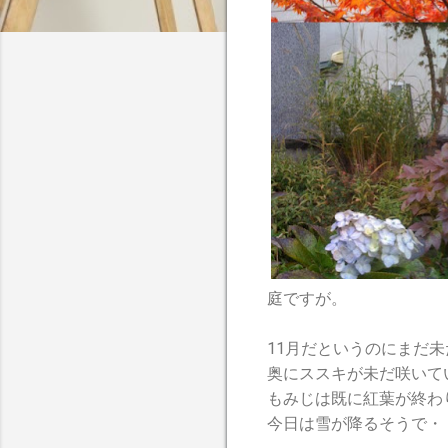
庭ですが。
11月だというのにまだ
奥にススキが未だ咲いて
もみじは既に紅葉が終わ
今日は雪が降るそうで・