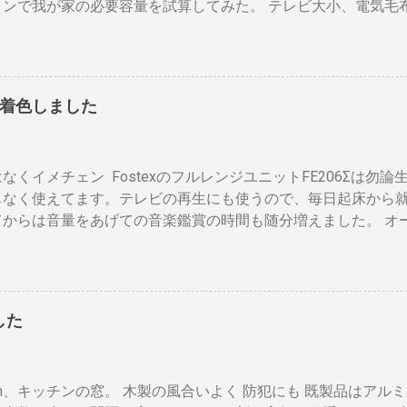
ョンで我が家の必要容量を試算してみた。 テレビ大小、電気毛布
R１のBSの「テレビへ（出力）」端子とテレビの「BSデジタル
..
ター・電気ストーブ、ドライヤー、照明15、AV・オーディオ４、PC
ます。 ※１. BDRを一台追加するだけなら、ケーブルも２本追
ne ２、冷蔵庫3台、オーブンレンジ２・トースター、炊飯器・・
接続（HDMIケーブル２本必要）※2 BDRの「HDMI出力」端
ンペア必要」 と表示された。７０アンペアは高額になりそうで
子を接続します。テレビのHDMI端子の番号は、自分で分かれ
 黄色が漏電ブレーカー、赤色が安全ブレーカー。安全ブレーカー
すでにHDMI１本あるなら、追加で１本用意してください。 ※2
着色しました
そこで一工夫。まず、各安全ブレーカーを切ってみて、どのコン
ない場合 は HDMI分配器 （←Amazon）を使います。テレ
ます。 W数の高いものは別のコンセントに割り振りする W数の
に端子の種類や数を確認しておきましょう。後で追加すると自
の安全ブレーカーで２０A（2kw）以上にならないように振り
があるようです。 用意するもの アンテナケーブル2本セット （
なくイメチェン FostexのフルレンジユニットFE206Σは勿
ンジ、ドライヤー・炊飯器・エアコンなどは複数の安全ブレー
コネクタ同士が狭い環境では、手が入りにくいのでアンテナケー
もなく使えてます。テレビの再生にも使うので、毎日起床から
理的ですが効果はあります。 近年、料金設定が変わった 容量U
タイプをおすすめします。 HDMIケーブル２本セット （...
てからは音量をあげての音楽鑑賞の時間も随分増えました。 オ
とに 基本料金 月額330円 の増加 のみ 従量増しは ￥0 でいい
グリルネットを外して聞きます。（外したほうが高音がマスク
えず30Aに変更しようと思います。 工事費は？ 高額の場合 
ットを外すとモノトーンのエンクロージャーにはコーン紙の色
30Aに変更する際、 高額工事になることがある らしいのだ。更
ーン紙を白くしたらどうだろうと、 MacアプリのPixelmeto
下のサイト。 http://kaden.pcinformation.info/breaker/safet
コーンの部分をレベル補正で白にしてみると、イケそうな感じ。
ブレーカーを20Aから30Aに変える場合、電線の太さが2.6mm
した
てコーン紙が重くなっても、柔らかくなっても、固くなっても
以上から30A以下でなければ、屋内配線の張り替え工事、コン
、「 コーン紙着色塗材 」というものがあるらしい。個人の方
。 ” 屋内配線交換不要の場合＝無料 屋内配線交換必要の場
ファンテック という会社の「 スピーカーコーン紙着色剤（白・
の銅線の太さの問題。我が家の屋内配線（Fケーブル）を見てみ
cm、キッチンの窓。 木製の風合いよく 防犯にも 既製品はア
してみた。（古いサイトらしく Safari では「安全ではない
た。ガッカリしながら屋内配線工事費の相場を調べると、屋内配