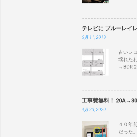
かる） 
ない 
即座に反
300g
テレビに ブルーレイ
→空気
6月 11, 2019
うえで
内の温
古いレ
気性が
壊れた
火・熱
→BDR
の炎がそ
ナ信号
速いと
で利得
れや、
器が必要
はゼロ）
て説明
ザルの
工事費無料！ 20A→3
BDR２
使える
4月 23, 2020
１の「
に散ら
子とテ
豆の温
４０年前
ーブル２
難）。
だった
のBSの
を測る