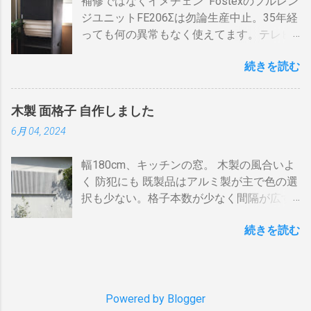
補修ではなくイメチェン Fostexのフルレン
２・トースター、炊飯器・・・・。 を合計
（出力）」端子とテレビの「地上デジタ
よる炎の揺れや、ドラムに風が入るとすぐ
ジユニットFE206Σは勿論生産中止。35年経
してみると 「70アンペア必要」 と表示され
ル」端子をアンテナケーブルで接続しま
温度が下がります。 メリット 火力に対する
っても何の異常もなく使えてます。テレビ
た。７０アンペアは高額になりそうで流石
す。 BSの接続（アンテナケーブル２本必
反応が早い。（蓄熱はゼロ） 二重ドラムに
の再生にも使うので、毎日起床から就寝ま
に無理。 自分で出来る工夫 黄色が漏電ブレ
要）※１ BSのアンテナケーブルをBDR２の
比べて短時間で焙煎できる チャフがドラム
続きを読む
で使ってます。リタイヤしてからは音量を
ーカー、赤色が安全ブレーカー。安全ブレ
「BSアンテナ入力」端子へ接続 BDR２の
の中に溜まらない デメリット ザルのように
あげての音楽鑑賞の時間も随分増えまし
ーカーはすべて20Aとあります。 そこで一
BSの「テレビへ（出力）」端子とBDR１の
素通し。熱気が溜まらない。 温度計は上昇
た。 オーディオとして聞く時は保護のグリ
工夫。まず、各安全ブレーカーを切ってみ
「BSアンテナ入力」端子をアンテナケーブ
か下降か一定かの傾向判断としてなら使え
木製 面格子 自作しました
ルネットを外して聞きます。（外したほう
て、どのコンセントに繋がっているか確認
ルで接続 BDR１のBSの「テレビへ（出
るが、通過する空気の温度しかわからない
6月 04, 2024
が高音がマスクされない）。スピーカーグ
します。 W数の高いものは別のコンセント
力）」端子とテレビの「BSデジタル」端子
チャフがパンチングの穴から出てコンロや
リルネットを外すとモノトーンのエンクロ
に割り振りする W数の高いものは同時に使
をアンテナケーブルで接続します。 ※１.
周囲に散らばる 豆の温度と通過する熱気の
幅180cm、キッチンの窓。 木製の風合いよ
ージャーにはコーン紙の色が合わない。暗
わない 一つの安全ブレーカーで２０
BDRを一台追加するだけなら、ケーブルも
温度はイコールではない。風が吹いたら火
く 防犯にも 既製品はアルミ製が主で色の選
い・・・。 そこでコーン紙を白くしたらど
A（2kw）以上にならないように振り分けま
２本追加でOKです。 HDMIケーブルの接続
力が変わる。豆の温度を測る手段がない。
択も少ない。格子本数が少なく間隔が広す
うだろうと、 MacアプリのPixelmetor でシ
す。消費量の多い、電子レンジ、ドライヤ
（HDMIケーブル２本必要）※2 BDRの
焙煎の再現性を上げるには風対策と火力と
ぎる。その割に高価。目隠しには程遠い。
ュミレーションしてみた。コーンの部分を
ー・炊飯器・エアコンなどは複数の安全ブ
「HDMI出力」端子とテレビの「HDMI入
回転数の安定が必要（困難）。これは一番
続きを読む
雪国では氷柱や落雪で変形しているのをよ
レベル補正で白にしてみると、イケそうな
レーカに振り分けて使うのです。非合理的
力」端子を接続します。テレビのHDMI端子
の欠点でしょう。 温度測定は、非接触型
く見かけます。手作りでは壊れてもその箇
感じ。 塗料は何を使う？ 塗料によってコー
ですが効果はあります。 近年、料金設定が
の番号は、自分で分かればどちらの端子で
（※１）の温度計で豆の表面温度を測るこ
所を交換するだけ。格子の間隔や太さも自
ン紙が重くなっても、柔らかくなっても、
変わった 容量UPと増額の関係。 10アンペ
も構いません。 すでにHDMI１本あるな
とが可能なら希望がないわけではない。し
由に選べます。 家の外からの視線も気にな
固くなっても具合は良くない。ググってみ
アごとに 基本料金 月額330円 の増加 のみ
ら、追加で１本用意してください。 ※2.
かし、右手でドラムを回し、左手でレーザ
らず、西陽を和らげ、風情があります。 風
Powered by Blogger
たら、「 コーン紙着色塗材 」というものが
従量増しは ￥0 でいいと。月額330円のア
テレビにHDMI端子が一つしかない場合 は
ーを豆に当...