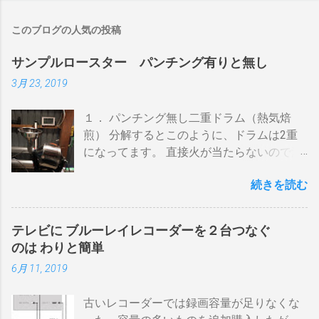
このブログの人気の投稿
サンプルロースター パンチング有りと無し
3月 23, 2019
１． パンチング無し二重ドラム（熱気焙
煎） 分解するとこのように、ドラムは2重
になってます。 直接火が当たらないので温
度上昇には時間がかかります。 メリットは
続きを読む
温度計が使える（ドラム内の温度が測れ
る） 火力に対する温度変化が緩やか（２重
ドラムだから熱伝導に時間がかかる） 多少
テレビに ブルーレイレコーダーを２台つなぐ
の蓄熱効果はある チャフが飛び散らない 焙
のは わりと簡単
煎中、外気温や風による温度変化は殆どな
6月 11, 2019
い ぐらいでしょうか。デメリットは 火を消
してもすぐに温度が下がらない。火力を上
古いレコーダーでは録画容量が足りなくな
げても即座に反応しない ガスコンロでは熱