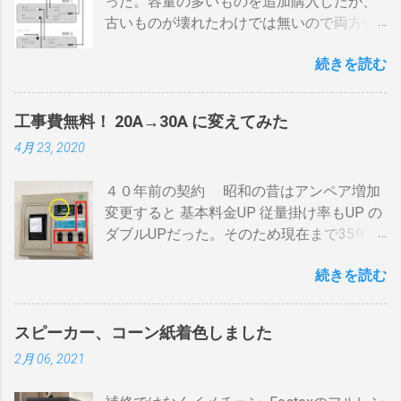
った。容量の多いものを追加購入したが、
量に限界があり１ハゼ８分以内でなら200g
古いものが壊れたわけでは無いので両方使
前後が限界。 300g以上はガスコンロの強火
いたい・・・。 直列式で接続（増幅機能を
全開でも 20分以上は必要 。10分以下の焙
続きを読む
利用する） アンテナ→BDR２→BDR１→テ
煎は無理。 外側ドラム→空気層→内側ドラ
レビ ブルーレイディスクレコーダー、以下
ムの順で熱が伝わるので、温度変化には時
「 BDR 」と略します。 アンテナ信号は、
間がかかります。それを予測したうえでの
工事費無料！ 20A→30A に変えてみた
それぞれのアンテナ入力から出力へと繰り
煎りあがりのタイミングを考慮しなくては
4月 23, 2020
返すだけです。いわば直列です。この方法
なりません。焙煎後１０分経過してもドラ
で利得の損失なく接続できます。並列にす
ム内の温度は１００度以上を維持します。
４０年前の契約 昭和の昔はアンペア増加
るとアンテナ信号が弱まりアンテナ利得が
火傷や洋服の焦げにも注意が必要です。 2
変更すると 基本料金UP 従量掛け率もUP の
落ち、増幅器が必要になるでしょう。 壁の
重ドラムで通気性が殆ど無い とうこと。熱
ダブルUPだった。そのため現在まで35年
アンテナ端子から「地上波」と「 BS 」に
し難く冷めにくいのが特徴。 ２．パンチン
間、容量UPは躊躇してきました。 東北電
分かれているものとして説明します。 地上
グ有り一枚ドラム（直火・熱気通過式）
続きを読む
力のHPで容量シュミレーションで我が家の
波の接続（アンテナケーブル２本必要）※
早い話が「 回転式炙り焼き 」です。熱は素
必要容量を試算してみた。 テレビ大小、電
１ 地上波のアンテナケーブルをBDR２の
通りで蓄熱は不可。ガスコンロの炎がその
気毛布２、エアコン、FFクリーンヒータ
「地上波アンテナ入力」端子へ接続 BDR２
まま反映します。中火で200gなら6分程度
スピーカー、コーン紙着色しました
ー・電気ストーブ、ドライヤー、照明15、
の地上波の「テレビへ（出力）」端子と
で、260gなら8分ハゼが来ます。回転数が
2月 06, 2021
AV・オーディオ４、PC2、 AppleTV ・
BDR１の「地上波アンテナ入力」端子をア
速いと温度が下がります。回転を止めると
iPhone ２、冷蔵庫3台、オーブンレンジ
ンテナケーブルで接続 BDR１の「テレビへ
勿論焦げます。放置すれば燃えます。風に