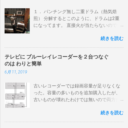
１． パンチング無し二重ドラム（熱気焙
煎） 分解するとこのように、ドラムは2重
になってます。 直接火が当たらないので温
度上昇には時間がかかります。 メリットは
続きを読む
温度計が使える（ドラム内の温度が測れ
る） 火力に対する温度変化が緩やか（２重
ドラムだから熱伝導に時間がかかる） 多少
テレビに ブルーレイレコーダーを２台つなぐ
の蓄熱効果はある チャフが飛び散らない 焙
のは わりと簡単
煎中、外気温や風による温度変化は殆どな
6月 11, 2019
い ぐらいでしょうか。デメリットは 火を消
してもすぐに温度が下がらない。火力を上
古いレコーダーでは録画容量が足りなくな
げても即座に反応しない ガスコンロでは熱
った。容量の多いものを追加購入したが、
量に限界があり１ハゼ８分以内でなら200g
古いものが壊れたわけでは無いので両方使
前後が限界。 300g以上はガスコンロの強火
いたい・・・。 直列式で接続（増幅機能を
全開でも 20分以上は必要 。10分以下の焙
続きを読む
利用する） アンテナ→BDR２→BDR１→テ
煎は無理。 外側ドラム→空気層→内側ドラ
レビ ブルーレイディスクレコーダー、以下
ムの順で熱が伝わるので、温度変化には時
「 BDR 」と略します。 アンテナ信号は、