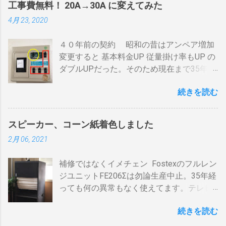
間がかかります。それを予測したうえでの
工事費無料！ 20A→30A に変えてみた
それぞれのアンテナ入力から出力へと繰り
煎りあがりのタイミングを考慮しなくては
4月 23, 2020
返すだけです。いわば直列です。この方法
なりません。焙煎後１０分経過してもドラ
で利得の損失なく接続できます。並列にす
ム内の温度は１００度以上を維持します。
４０年前の契約 昭和の昔はアンペア増加
るとアンテナ信号が弱まりアンテナ利得が
火傷や洋服の焦げにも注意が必要です。 2
変更すると 基本料金UP 従量掛け率もUP の
落ち、増幅器が必要になるでしょう。 壁の
重ドラムで通気性が殆ど無い とうこと。熱
ダブルUPだった。そのため現在まで35年
アンテナ端子から「地上波」と「 BS 」に
し難く冷めにくいのが特徴。 ２．パンチン
間、容量UPは躊躇してきました。 東北電
分かれているものとして説明します。 地上
グ有り一枚ドラム（直火・熱気通過式）
続きを読む
力のHPで容量シュミレーションで我が家の
波の接続（アンテナケーブル２本必要）※
早い話が「 回転式炙り焼き 」です。熱は素
必要容量を試算してみた。 テレビ大小、電
１ 地上波のアンテナケーブルをBDR２の
通りで蓄熱は不可。ガスコンロの炎がその
気毛布２、エアコン、FFクリーンヒータ
「地上波アンテナ入力」端子へ接続 BDR２
まま反映します。中火で200gなら6分程度
スピーカー、コーン紙着色しました
ー・電気ストーブ、ドライヤー、照明15、
の地上波の「テレビへ（出力）」端子と
で、260gなら8分ハゼが来ます。回転数が
2月 06, 2021
AV・オーディオ４、PC2、 AppleTV ・
BDR１の「地上波アンテナ入力」端子をア
速いと温度が下がります。回転を止めると
iPhone ２、冷蔵庫3台、オーブンレンジ
ンテナケーブルで接続 BDR１の「テレビへ
勿論焦げます。放置すれば燃えます。風に
補修ではなくイメチェン Fostexのフルレン
２・トースター、炊飯器・・・・。 を合計
（出力）」端子とテレビの「地上デジタ
よる炎の揺れや、ドラムに風が入るとすぐ
ジユニットFE206Σは勿論生産中止。35年経
してみると 「70アンペア必要」 と表示され
ル」端子をアンテナケーブルで接続しま
温度が下がります。 メリット 火力に対する
っても何の異常もなく使えてます。テレビ
た。７０アンペアは高額になりそうで流石
す。 BSの接続（アンテナケーブル２本必
反応が早い。（蓄熱はゼロ） 二重ドラムに
の再生にも使うので、毎日起床から就寝ま
に無理。 自分で出来る工夫 黄色が漏電ブレ
要）※１ BSのアンテナケーブルをBDR２の
比べて短時間で焙煎できる チャフがドラム
続きを読む
で使ってます。リタイヤしてからは音量を
ーカー、赤色が安全ブレーカー。安全ブレ
「BSアンテナ入力」端子へ接続 BDR２の
の中に溜まらない デメリット ザルのように
あげての音楽鑑賞の時間も随分増えまし