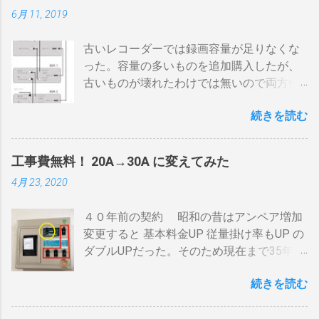
煎中、外気温や風による温度変化は殆どな
6月 11, 2019
い ぐらいでしょうか。デメリットは 火を消
してもすぐに温度が下がらない。火力を上
古いレコーダーでは録画容量が足りなくな
げても即座に反応しない ガスコンロでは熱
った。容量の多いものを追加購入したが、
量に限界があり１ハゼ８分以内でなら200g
古いものが壊れたわけでは無いので両方使
前後が限界。 300g以上はガスコンロの強火
いたい・・・。 直列式で接続（増幅機能を
全開でも 20分以上は必要 。10分以下の焙
続きを読む
利用する） アンテナ→BDR２→BDR１→テ
煎は無理。 外側ドラム→空気層→内側ドラ
レビ ブルーレイディスクレコーダー、以下
ムの順で熱が伝わるので、温度変化には時
「 BDR 」と略します。 アンテナ信号は、
間がかかります。それを予測したうえでの
工事費無料！ 20A→30A に変えてみた
それぞれのアンテナ入力から出力へと繰り
煎りあがりのタイミングを考慮しなくては
4月 23, 2020
返すだけです。いわば直列です。この方法
なりません。焙煎後１０分経過してもドラ
で利得の損失なく接続できます。並列にす
ム内の温度は１００度以上を維持します。
４０年前の契約 昭和の昔はアンペア増加
るとアンテナ信号が弱まりアンテナ利得が
火傷や洋服の焦げにも注意が必要です。 2
変更すると 基本料金UP 従量掛け率もUP の
落ち、増幅器が必要になるでしょう。 壁の
重ドラムで通気性が殆ど無い とうこと。熱
ダブルUPだった。そのため現在まで35年
アンテナ端子から「地上波」と「 BS 」に
し難く冷めにくいのが特徴。 ２．パンチン
間、容量UPは躊躇してきました。 東北電
分かれているものとして説明します。 地上
グ有り一枚ドラム（直火・熱気通過式）
続きを読む
力のHPで容量シュミレーションで我が家の
波の接続（アンテナケーブル２本必要）※
早い話が「 回転式炙り焼き 」です。熱は素
必要容量を試算してみた。 テレビ大小、電
１ 地上波のアンテナケーブルをBDR２の
通りで蓄熱は不可。ガスコンロの炎がその