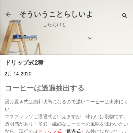
スキップしてメイン コンテンツに移動
そういうことらしいよ
しらんけど…
ラベル
ドリップ式2種
2月 14, 2020
コーヒーは透過抽出する
浸け置き式は飽和状態になるので濃いコーヒーは出来にく
い。
エスプレッソも透過式といえますが、味わいは別物です。
透明感があり・多彩・繊細なコーヒーの風味を味わいたい
なら、現行では
ドリップ式（
透過式
）
以外にはないでしょ