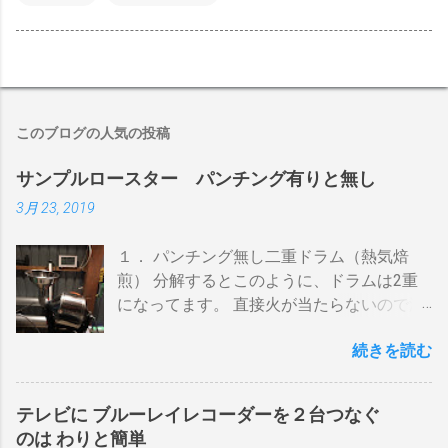
このブログの人気の投稿
サンプルロースター パンチング有りと無し
3月 23, 2019
１． パンチング無し二重ドラム（熱気焙
煎） 分解するとこのように、ドラムは2重
になってます。 直接火が当たらないので温
度上昇には時間がかかります。 メリットは
続きを読む
温度計が使える（ドラム内の温度が測れ
る） 火力に対する温度変化が緩やか（２重
ドラムだから熱伝導に時間がかかる） 多少
テレビに ブルーレイレコーダーを２台つなぐ
の蓄熱効果はある チャフが飛び散らない 焙
のは わりと簡単