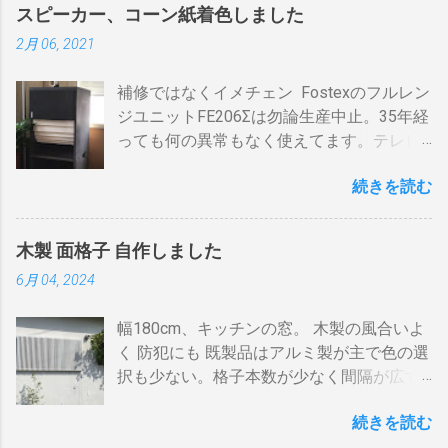
気毛布２、エアコン、FFクリーンヒータ
「地上波アンテナ入力」端子へ接続 BDR２
まま反映します。中火で200gなら6分程度
スピーカー、コーン紙着色しました
ー・電気ストーブ、ドライヤー、照明15、
の地上波の「テレビへ（出力）」端子と
で、260gなら8分ハゼが来ます。回転数が
2月 06, 2021
AV・オーディオ４、PC2、 AppleTV ・
BDR１の「地上波アンテナ入力」端子をア
速いと温度が下がります。回転を止めると
iPhone ２、冷蔵庫3台、オーブンレンジ
ンテナケーブルで接続 BDR１の「テレビへ
勿論焦げます。放置すれば燃えます。風に
補修ではなくイメチェン Fostexのフルレン
２・トースター、炊飯器・・・・。 を合計
（出力）」端子とテレビの「地上デジタ
よる炎の揺れや、ドラムに風が入るとすぐ
ジユニットFE206Σは勿論生産中止。35年経
してみると 「70アンペア必要」 と表示され
ル」端子をアンテナケーブルで接続しま
温度が下がります。 メリット 火力に対する
っても何の異常もなく使えてます。テレビ
た。７０アンペアは高額になりそうで流石
す。 BSの接続（アンテナケーブル２本必
反応が早い。（蓄熱はゼロ） 二重ドラムに
の再生にも使うので、毎日起床から就寝ま
に無理。 自分で出来る工夫 黄色が漏電ブレ
要）※１ BSのアンテナケーブルをBDR２の
比べて短時間で焙煎できる チャフがドラム
続きを読む
で使ってます。リタイヤしてからは音量を
ーカー、赤色が安全ブレーカー。安全ブレ
「BSアンテナ入力」端子へ接続 BDR２の
の中に溜まらない デメリット ザルのように
あげての音楽鑑賞の時間も随分増えまし
ーカーはすべて20Aとあります。 そこで一
BSの「テレビへ（出力）」端子とBDR１の
素通し。熱気が溜まらない。 温度計は上昇
た。 オーディオとして聞く時は保護のグリ
工夫。まず、各安全ブレーカーを切ってみ
「BSアンテナ入力」端子をアンテナケーブ
か下降か一定かの傾向判断としてなら使え
木製 面格子 自作しました
ルネットを外して聞きます。（外したほう
て、どのコンセントに繋がっているか確認
ルで接続 BDR１のBSの「テレビへ（出
るが、通過する空気の温度しかわからない
6月 04, 2024
が高音がマスクされない）。スピーカーグ
します。 W数の高いものは別のコンセント
力）」端子とテレビの「BSデジタル」端子
チャフがパンチングの穴から出てコンロや
リルネットを外すとモノトーンのエンクロ
に割り振りする W数の高いものは同時に使
をアンテナケーブルで接続します。 ※１.
周囲に散らばる 豆の温度と通過する熱気の
幅180cm、キッチンの窓。 木製の風合いよ
ージャーにはコーン紙の色が合わない。暗
わない 一つの安全ブレーカーで２０
BDRを一台追加するだけなら、ケーブルも
温度はイコールではない。風が吹いたら火
く 防犯にも 既製品はアルミ製が主で色の選
い・・・。 そこでコーン紙を白くしたらど
A（2kw）以上にならないように振り分けま
２本追加でOKです。 HDMIケーブルの接続
力が変わる。豆の温度を測る手段がない。
択も少ない。格子本数が少なく間隔が広す
うだろうと、 MacアプリのPixelmetor でシ
す。消費量の多い、電子レンジ、ドライヤ
（HDMIケーブル２本必要）※2 BDRの
焙煎の再現性を上げるには風対策と火力と
ぎる。その割に高価。目隠しには程遠い。
ュミレーションしてみた。コーンの部分を
ー・炊飯器・エアコンなどは複数の安全ブ
「HDMI出力」端子とテレビの「HDMI入
回転数の安定が必要（困難）。これは一番
続きを読む
雪国では氷柱や落雪で変形しているのをよ
レベル補正で白にしてみると、イケそうな
レーカに振り分けて使うのです。非合理的
力」端子を接続します。テレビのHDMI端子
の欠点でしょう。 温度測定は、非接触型