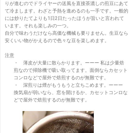
りが進むのでドライヤーの送風を直接茶漉しの煎豆にあて
て冷まします。わざと予熱を進めるのも一手です。一般的
には炒りたてよりも1日2日たったほうが旨いと言われて
います。それも楽しみの一つ。
自分で味わうだけなら高価な機械も要りません。生豆なら
安くいい物がかえるので色々な豆を楽しめます。
注意
・ 薄皮が大量に散らかります。ーーー 私は少量焙
煎なので掃除機で吸い取ってます。面倒ならカセット
コンロなどで屋外で焙煎するのが無難です。
・ 深煎りは煙がもうもうと立ちこめます。ーーー
換気扇が弱いなら、窓を開けるか、カセットコンロな
どで屋外で焙煎するのが無難です。