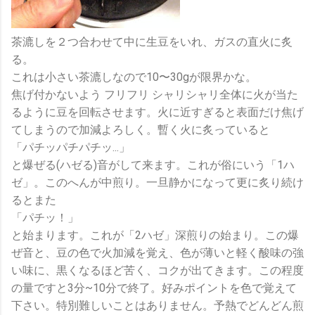
茶漉しを２つ合わせて中に生豆をいれ、ガスの直火に炙
る。
これは小さい茶漉しなので10〜30gが限界かな。
焦げ付かないよう フリフリ シャリシャリ全体に火が当た
るように豆を回転させます。火に近すぎると表面だけ焦げ
てしまうので加減よろしく。暫く火に炙っていると
「パチッパチパチッ...」
と爆ぜる(ハゼる)音がして来ます。これが俗にいう「1ハ
ゼ」。このへんが中煎り。一旦静かになって更に炙り続け
るとまた
「パチッ！」
と始まります。これが「2ハゼ」深煎りの始まり。この爆
ぜ音と、豆の色で火加減を覚え、色が薄いと軽く酸味の強
い味に、黒くなるほど苦く、コクが出てきます。この程度
の量ですと3分~10分で終了。好みポイントを色で覚えて
下さい。特別難しいことはありません。予熱でどんどん煎