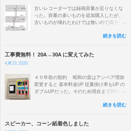
してもすぐに温度が下がらない。火力を上
古いレコーダーでは録画容量が足りなくな
げても即座に反応しない ガスコンロでは熱
った。容量の多いものを追加購入したが、
量に限界があり１ハゼ８分以内でなら200g
古いものが壊れたわけでは無いので両方使
前後が限界。 300g以上はガスコンロの強火
いたい・・・。 直列式で接続（増幅機能を
全開でも 20分以上は必要 。10分以下の焙
続きを読む
利用する） アンテナ→BDR２→BDR１→テ
煎は無理。 外側ドラム→空気層→内側ドラ
レビ ブルーレイディスクレコーダー、以下
ムの順で熱が伝わるので、温度変化には時
「 BDR 」と略します。 アンテナ信号は、
間がかかります。それを予測したうえでの
工事費無料！ 20A→30A に変えてみた
それぞれのアンテナ入力から出力へと繰り
煎りあがりのタイミングを考慮しなくては
4月 23, 2020
返すだけです。いわば直列です。この方法
なりません。焙煎後１０分経過してもドラ
で利得の損失なく接続できます。並列にす
ム内の温度は１００度以上を維持します。
４０年前の契約 昭和の昔はアンペア増加
るとアンテナ信号が弱まりアンテナ利得が
火傷や洋服の焦げにも注意が必要です。 2
変更すると 基本料金UP 従量掛け率もUP の
落ち、増幅器が必要になるでしょう。 壁の
重ドラムで通気性が殆ど無い とうこと。熱
ダブルUPだった。そのため現在まで35年
アンテナ端子から「地上波」と「 BS 」に
し難く冷めにくいのが特徴。 ２．パンチン
間、容量UPは躊躇してきました。 東北電
分かれているものとして説明します。 地上
グ有り一枚ドラム（直火・熱気通過式）
続きを読む
力のHPで容量シュミレーションで我が家の
波の接続（アンテナケーブル２本必要）※
早い話が「 回転式炙り焼き 」です。熱は素
必要容量を試算してみた。 テレビ大小、電
１ 地上波のアンテナケーブルをBDR２の
通りで蓄熱は不可。ガスコンロの炎がその
気毛布２、エアコン、FFクリーンヒータ
「地上波アンテナ入力」端子へ接続 BDR２
まま反映します。中火で200gなら6分程度
スピーカー、コーン紙着色しました
ー・電気ストーブ、ドライヤー、照明15、
の地上波の「テレビへ（出力）」端子と
で、260gなら8分ハゼが来ます。回転数が