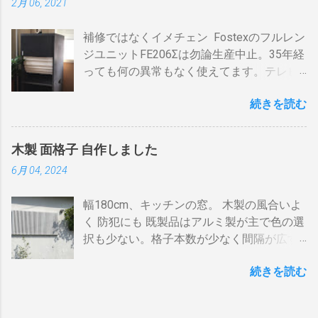
2月 06, 2021
AV・オーディオ４、PC2、 AppleTV ・
BDR１の「地上波アンテナ入力」端子をア
速いと温度が下がります。回転を止めると
iPhone ２、冷蔵庫3台、オーブンレンジ
ンテナケーブルで接続 BDR１の「テレビへ
勿論焦げます。放置すれば燃えます。風に
補修ではなくイメチェン Fostexのフルレン
２・トースター、炊飯器・・・・。 を合計
（出力）」端子とテレビの「地上デジタ
よる炎の揺れや、ドラムに風が入るとすぐ
ジユニットFE206Σは勿論生産中止。35年経
してみると 「70アンペア必要」 と表示され
ル」端子をアンテナケーブルで接続しま
温度が下がります。 メリット 火力に対する
っても何の異常もなく使えてます。テレビ
た。７０アンペアは高額になりそうで流石
す。 BSの接続（アンテナケーブル２本必
反応が早い。（蓄熱はゼロ） 二重ドラムに
の再生にも使うので、毎日起床から就寝ま
に無理。 自分で出来る工夫 黄色が漏電ブレ
要）※１ BSのアンテナケーブルをBDR２の
比べて短時間で焙煎できる チャフがドラム
続きを読む
で使ってます。リタイヤしてからは音量を
ーカー、赤色が安全ブレーカー。安全ブレ
「BSアンテナ入力」端子へ接続 BDR２の
の中に溜まらない デメリット ザルのように
あげての音楽鑑賞の時間も随分増えまし
ーカーはすべて20Aとあります。 そこで一
BSの「テレビへ（出力）」端子とBDR１の
素通し。熱気が溜まらない。 温度計は上昇
た。 オーディオとして聞く時は保護のグリ
工夫。まず、各安全ブレーカーを切ってみ
「BSアンテナ入力」端子をアンテナケーブ
か下降か一定かの傾向判断としてなら使え
木製 面格子 自作しました
ルネットを外して聞きます。（外したほう
て、どのコンセントに繋がっているか確認
ルで接続 BDR１のBSの「テレビへ（出
るが、通過する空気の温度しかわからない
6月 04, 2024
が高音がマスクされない）。スピーカーグ
します。 W数の高いものは別のコンセント
力）」端子とテレビの「BSデジタル」端子
チャフがパンチングの穴から出てコンロや
リルネットを外すとモノトーンのエンクロ
に割り振りする W数の高いものは同時に使
をアンテナケーブルで接続します。 ※１.
周囲に散らばる 豆の温度と通過する熱気の
幅180cm、キッチンの窓。 木製の風合いよ
ージャーにはコーン紙の色が合わない。暗
わない 一つの安全ブレーカーで２０
BDRを一台追加するだけなら、ケーブルも
温度はイコールではない。風が吹いたら火
く 防犯にも 既製品はアルミ製が主で色の選
い・・・。 そこでコーン紙を白くしたらど
A（2kw）以上にならないように振り分けま
２本追加でOKです。 HDMIケーブルの接続
力が変わる。豆の温度を測る手段がない。
択も少ない。格子本数が少なく間隔が広す
うだろうと、 MacアプリのPixelmetor でシ
す。消費量の多い、電子レンジ、ドライヤ
（HDMIケーブル２本必要）※2 BDRの
焙煎の再現性を上げるには風対策と火力と
ぎる。その割に高価。目隠しには程遠い。
ュミレーションしてみた。コーンの部分を
ー・炊飯器・エアコンなどは複数の安全ブ
「HDMI出力」端子とテレビの「HDMI入
回転数の安定が必要（困難）。これは一番
続きを読む
雪国では氷柱や落雪で変形しているのをよ
レベル補正で白にしてみると、イケそうな
レーカに振り分けて使うのです。非合理的
力」端子を接続します。テレビのHDMI端子
の欠点でしょう。 温度測定は、非接触型
く見かけます。手作りでは壊れてもその箇
感じ。 塗料は何を使う？ 塗料によってコー
ですが効果はあります。 近年、料金設定が
の番号は、自分で分かればどちらの端子で
（※１）の温度計で豆の表面温度を測るこ
所を交換するだけ。格子の間隔や太さも自
ン紙が重くなっても、柔らかくなっても、
変わった 容量UPと増額の関係。 10アンペ
も構いません。 すでにHDMI１本あるな