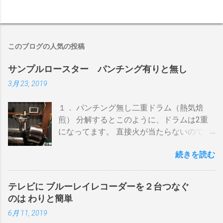
このブログの人気の投稿
サンプルロースター パンチング有りと無し
3月 23, 2019
１． パンチング無し二重ドラム（熱気焙
煎） 分解するとこのように、ドラムは2重
になってます。 直接火が当たらないので温
度上昇には時間がかかります。 メリットは
続きを読む
温度計が使える（ドラム内の温度が測れ
る） 火力に対する温度変化が緩やか（２重
ドラムだから熱伝導に時間がかかる） 多少
テレビに ブルーレイレコーダーを２台つなぐ
の蓄熱効果はある チャフが飛び散らない 焙
のは わりと簡単
煎中、外気温や風による温度変化は殆どな
6月 11, 2019
い ぐらいでしょうか。デメリットは 火を消