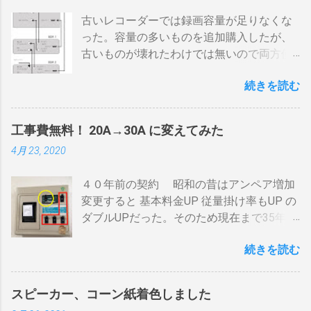
してもすぐに温度が下がらない。火力を上
古いレコーダーでは録画容量が足りなくな
げても即座に反応しない ガスコンロでは熱
った。容量の多いものを追加購入したが、
量に限界があり１ハゼ８分以内でなら200g
古いものが壊れたわけでは無いので両方使
前後が限界。 300g以上はガスコンロの強火
いたい・・・。 直列式で接続（増幅機能を
全開でも 20分以上は必要 。10分以下の焙
続きを読む
利用する） アンテナ→BDR２→BDR１→テ
煎は無理。 外側ドラム→空気層→内側ドラ
レビ ブルーレイディスクレコーダー、以下
ムの順で熱が伝わるので、温度変化には時
「 BDR 」と略します。 アンテナ信号は、
間がかかります。それを予測したうえでの
工事費無料！ 20A→30A に変えてみた
それぞれのアンテナ入力から出力へと繰り
煎りあがりのタイミングを考慮しなくては
4月 23, 2020
返すだけです。いわば直列です。この方法
なりません。焙煎後１０分経過してもドラ
で利得の損失なく接続できます。並列にす
ム内の温度は１００度以上を維持します。
４０年前の契約 昭和の昔はアンペア増加
るとアンテナ信号が弱まりアンテナ利得が
火傷や洋服の焦げにも注意が必要です。 2
変更すると 基本料金UP 従量掛け率もUP の
落ち、増幅器が必要になるでしょう。 壁の
重ドラムで通気性が殆ど無い とうこと。熱
ダブルUPだった。そのため現在まで35年
アンテナ端子から「地上波」と「 BS 」に
し難く冷めにくいのが特徴。 ２．パンチン
間、容量UPは躊躇してきました。 東北電
分かれているものとして説明します。 地上
グ有り一枚ドラム（直火・熱気通過式）
続きを読む
力のHPで容量シュミレーションで我が家の
波の接続（アンテナケーブル２本必要）※
早い話が「 回転式炙り焼き 」です。熱は素
必要容量を試算してみた。 テレビ大小、電
１ 地上波のアンテナケーブルをBDR２の
通りで蓄熱は不可。ガスコンロの炎がその
気毛布２、エアコン、FFクリーンヒータ
「地上波アンテナ入力」端子へ接続 BDR２
まま反映します。中火で200gなら6分程度
スピーカー、コーン紙着色しました
ー・電気ストーブ、ドライヤー、照明15、
の地上波の「テレビへ（出力）」端子と
で、260gなら8分ハゼが来ます。回転数が