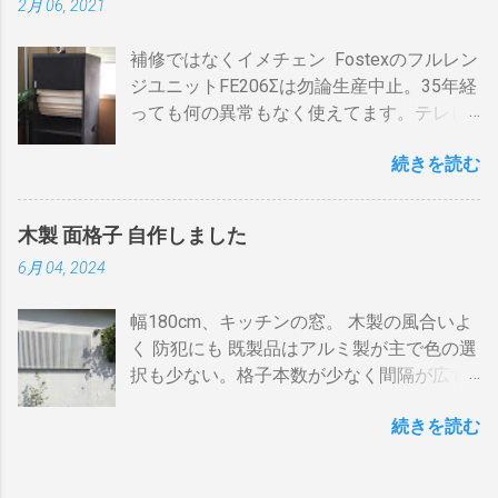
2月 06, 2021
AV・オーディオ４、PC2、 AppleTV ・
BDR１の「地上波アンテナ入力」端子をア
速いと温度が下がります。回転を止めると
iPhone ２、冷蔵庫3台、オーブンレンジ
ンテナケーブルで接続 BDR１の「テレビへ
勿論焦げます。放置すれば燃えます。風に
補修ではなくイメチェン Fostexのフルレン
２・トースター、炊飯器・・・・。 を合計
（出力）」端子とテレビの「地上デジタ
よる炎の揺れや、ドラムに風が入るとすぐ
ジユニットFE206Σは勿論生産中止。35年経
してみると 「70アンペア必要」 と表示され
ル」端子をアンテナケーブルで接続しま
温度が下がります。 メリット 火力に対する
っても何の異常もなく使えてます。テレビ
た。７０アンペアは高額になりそうで流石
す。 BSの接続（アンテナケーブル２本必
反応が早い。（蓄熱はゼロ） 二重ドラムに
の再生にも使うので、毎日起床から就寝ま
に無理。 自分で出来る工夫 黄色が漏電ブレ
要）※１ BSのアンテナケーブルをBDR２の
比べて短時間で焙煎できる チャフがドラム
続きを読む
で使ってます。リタイヤしてからは音量を
ーカー、赤色が安全ブレーカー。安全ブレ
「BSアンテナ入力」端子へ接続 BDR２の
の中に溜まらない デメリット ザルのように
あげての音楽鑑賞の時間も随分増えまし
ーカーはすべて20Aとあります。 そこで一
BSの「テレビへ（出力）」端子とBDR１の
素通し。熱気が溜まらない。 温度計は上昇
た。 オーディオとして聞く時は保護のグリ
工夫。まず、各安全ブレーカーを切ってみ
「BSアンテナ入力」端子をアンテナケーブ
か下降か一定かの傾向判断としてなら使え
木製 面格子 自作しました
ルネットを外して聞きます。（外したほう
て、どのコンセントに繋がっているか確認
ルで接続 BDR１のBSの「テレビへ（出
るが、通過する空気の温度しかわからない
6月 04, 2024
が高音がマスクされない）。スピーカーグ
します。 W数の高いものは別のコンセント
力）」端子とテレビの「BSデジタル」端子
チャフがパンチングの穴から出てコンロや
リルネットを外すとモノトーンのエンクロ
に割り振りする W数の高いものは同時に使
をアンテナケーブルで接続します。 ※１.
周囲に散らばる 豆の温度と通過する熱気の
幅180cm、キッチンの窓。 木製の風合いよ
ージャーにはコーン紙の色が合わない。暗
わない 一つの安全ブレーカーで２０
BDRを一台追加するだけなら、ケーブルも
温度はイコールではない。風が吹いたら火
く 防犯にも 既製品はアルミ製が主で色の選
い・・・。 そこでコーン紙を白くしたらど
A（2kw）以上にならないように振り分けま
２本追加でOKです。 HDMIケーブルの接続
力が変わる。豆の温度を測る手段がない。
択も少ない。格子本数が少なく間隔が広す
うだろうと、 MacアプリのPixelmetor でシ
す。消費量の多い、電子レンジ、ドライヤ
（HDMIケーブル２本必要）※2 BDRの
焙煎の再現性を上げるには風対策と火力と
ぎる。その割に高価。目隠しには程遠い。
ュミレーションしてみた。コーンの部分を
ー・炊飯器・エアコンなどは複数の安全ブ
「HDMI出力」端子とテレビの「HDMI入
回転数の安定が必要（困難）。これは一番
続きを読む
雪国では氷柱や落雪で変形しているのをよ
レベル補正で白にしてみると、イケそうな
レーカに振り分けて使うのです。非合理的
力」端子を接続します。テレビのHDMI端子
の欠点でしょう。 温度測定は、非接触型
く見かけます。手作りでは壊れてもその箇
感じ。 塗料は何を使う？ 塗料によってコー
ですが効果はあります。 近年、料金設定が
の番号は、自分で分かればどちらの端子で
（※１）の温度計で豆の表面温度を測るこ
所を交換するだけ。格子の間隔や太さも自
ン紙が重くなっても、柔らかくなっても、
変わった 容量UPと増額の関係。 10アンペ
も構いません。 すでにHDMI１本あるな