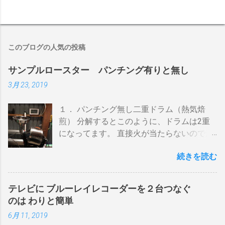
このブログの人気の投稿
サンプルロースター パンチング有りと無し
3月 23, 2019
１． パンチング無し二重ドラム（熱気焙
煎） 分解するとこのように、ドラムは2重
になってます。 直接火が当たらないので温
度上昇には時間がかかります。 メリットは
続きを読む
温度計が使える（ドラム内の温度が測れ
る） 火力に対する温度変化が緩やか（２重
ドラムだから熱伝導に時間がかかる） 多少
テレビに ブルーレイレコーダーを２台つなぐ
の蓄熱効果はある チャフが飛び散らない 焙
のは わりと簡単
煎中、外気温や風による温度変化は殆どな
6月 11, 2019
い ぐらいでしょうか。デメリットは 火を消