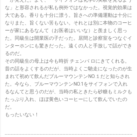
な」と形容されるが私も例外ではなかった。視覚的効果は
大である。香りも十分に漂う。旨さへの準備運動は十分に
なりまた、旨くない筈もない。それとは別に本物のコーヒ
ーが家にあるなんて（お医者はいいな）と羨ましく思っ
た。同級生は開業医の子だった。居間と診察室をつなぐイ
ンターホンにも驚きだった。遠くの人と手放しで話ができ
るのだ。
その同級生の母上は今も時折 チェンバ ロにきてくれる。
昔の話をよくするのだが、当時よくご馳走になったのが生
まれて初めて飲んだブルーマウンテンNO.１だと知らされ
た。今なら、ブルーマウンテンNO.1をサイフォンで入れ
るなんてと思うのだが、当時の私ときたら砂糖もミルクも
たっぷり入れ、ほぼ黄色いコーヒーにして飲んでいたの
だ。
もったいない！